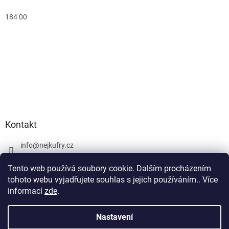
184 00
Kontakt
info
@
nejkufry.cz
+420 734 212 086
Tento web používá soubory cookie. Dalším procházením
Facebook
tohoto webu vyjadřujete souhlas s jejich používáním.. Více
informací
zde
.
Nastavení
Vytvořil Shoptet Premium