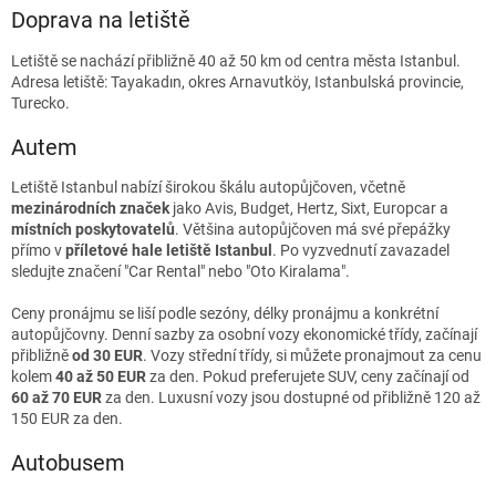
Doprava na letiště
Letiště se nachází přibližně 40 až 50 km od centra města Istanbul.
Adresa letiště: Tayakadın, okres Arnavutköy, Istanbulská provincie,
Turecko.
Autem
Letiště Istanbul nabízí širokou škálu autopůjčoven, včetně
mezinárodních značek
jako Avis, Budget, Hertz, Sixt, Europcar a
místních poskytovatelů
.​ Většina autopůjčoven má své přepážky
přímo v
příletové hale letiště Istanbul
. Po vyzvednutí zavazadel
sledujte značení "Car Rental" nebo "Oto Kiralama".​
Ceny pronájmu se liší podle sezóny, délky pronájmu a konkrétní
autopůjčovny. Denní sazby za osobní vozy ekonomické třídy, začínají
přibližně
od 30 EUR
. Vozy střední třídy, si můžete pronajmout za cenu
kolem
40 až 50 EUR
za den. Pokud preferujete SUV, ceny začínají od
60 až 70 EUR
za den. Luxusní vozy jsou dostupné od přibližně 120 až
150 EUR za den.
Autobusem