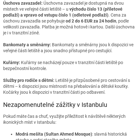
Úschova zavazadel:
Úschovna zavazadel je dostupná na dvou
místech ve veřejné části letiště – u
východu číslo 13 (příletové
podlaží) a vpravo od vstupu číslo 1 (odletové podlaží)
. Cena za
úschovu zavazadla se pohybuje
od 2 do 6 EUR za 24 hodin
, podle
velikosti zavazadla. Platba je možná hotově i kartou. Další úschovna
je i v tranzitní zóně.
Bankomaty a směnárny:
Bankomaty a směnárny jsou k dispozici ve
veřejné části letiště a jsou snadno přístupné pro cestující.
Kuřárny:
Kuřárny se nacházejí pouze v tranzitní části letiště po
bezpečnostní kontrole.
Služby pro rodiče s dětmi:
Letiště je přizpůsobené pro cestování s
dětmi – k dispozici jsou místnosti na přebalování a dětské koutky.
Kočárky jsou k dispozici v tranzitní části po odbavení.
Nezapomenutelné zážitky v Istanbulu
Pokud máte čas a chuť, využijte příležitost k návštěvě některých
ikonických míst v Istanbulu:
Modrá mešita (Sultan Ahmed Mosque)
: slavná historická
stavba v srdci starého města.