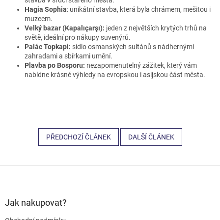
Hagia Sophia
: unikátní stavba, která byla chrámem, mešitou i
muzeem.
Velký bazar (Kapalıçarşı):
jeden z největších krytých trhů na
světě, ideální pro nákupy suvenýrů.
Palác Topkapi:
sídlo osmanských sultánů s nádhernými
zahradami a sbírkami umění.
Plavba po Bosporu:
nezapomenutelný zážitek, který vám
nabídne krásné výhledy na evropskou i asijskou část města.
PŘEDCHOZÍ ČLÁNEK
DALŠÍ ČLÁNEK
Z
á
p
a
Jak nakupovat?
t