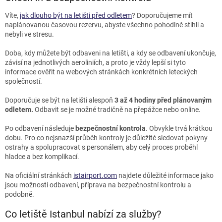
Víte,
jak dlouho být na letišti před odletem
? Doporučujeme mít
naplánovanou časovou rezervu, abyste všechno pohodlně stihli a
nebyli ve stresu.
Doba, kdy můžete být odbaveni na letišti, a kdy se odbavení ukončuje,
závisí na jednotlivých aeroliniích, a proto je vždy lepší si tyto
informace ověřit na webových stránkách konkrétních leteckých
společností.
Doporučuje se být na letišti alespoň
3 až 4 hodiny před plánovaným
odletem.
Odbavit se je možné tradičně na přepážce nebo online.
Po odbavení následuje
bezpečnostní kontrola
. Obvykle trvá krátkou
dobu. Pro co nejsnazší průběh kontroly je důležité sledovat pokyny
ostrahy a spolupracovat s personálem, aby celý proces proběhl
hladce a bez komplikací.
Na oficiální stránkách
istairport.com
najdete důležité informace jako
jsou možnosti odbavení, příprava na bezpečnostní kontrolu a
podobně.
Co letiště Istanbul nabízí za služby?