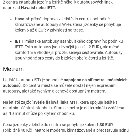
Z centra Istanbulu jezdí na letiště několik autobusových linek,
například
Havaist nebo IETT.
Havaist
: přímá doprava z letiště do centra, pohodlné
klimatizované autobusy s Wi-Fi. Cena jízdenky se pohybuje
kolem 6 až 8 EUR v závislosti na trase.
IETT
: městské autobusy istanbulského dopravního podniku
IETT. Tyto autobusy jsou levnější (cca 1–2 EUR), ale méně
komfortní a vhodnější pro zkušenější cestovatele. Autobusy
jsou vhodné pro cesty do blízkých obcí a čtvrtí u letiště.
Metrem
Letiště Istanbul (IST) je pohodlně
napojeno na síť metra i městských
autobusů
. Do centra města se můžete dostat nejen expresními
autobusy, ale také rychlým a cenově dostupným metrem.
Na letiště zajíždí
světle fialová linka M11
, která spojuje letiště s
ostatními částmi Istanbulu. Stanice metra je od terminálu vzdálena
asi 10 minut chůze po krytém chodníku.
Cena jízdenky z letiště do centra se pohybuje kolem
1,30 EUR
(přibližně 40 Kč). Metro je moderní, klimatizované a představuje jednu