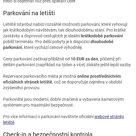
nebo si objednat vůz přes aplikaci Uber.
Parkování na letišti
Letiště Istanbul nabízí rozsáhlé možnosti parkování, které vyhovují
jak krátkodobým návštěvám, tak dlouhodobému stání. Pro krátké
zastávky a doprovod cestujících je ideální
krátkodobé parkování
poblíž terminálu. Pro delší pobyty je k dispozici
dlouhodobé
parkování
, které vychází cenově výhodněji.
Ceny parkování začínají přibližně od
10 EUR za den
, přičemž při
delším parkování (například na týden a více) získáte ještě lepší sazby.
Rezervace parkovacího místa je možná
online prostřednictvím
oficiálních stránek letiště
, což se doporučuje zejména v období
zvýšeného provozu.
Parkoviště jsou moderní, dobře značená a vybavena kamerovým
systémem pro maximální bezpečnost.
Pro více informací o parkování navštivte oficiální
webové stránky
letiště
.
Check-in a bezpečnostní kontrola