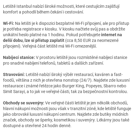
Letiště Istanbul nabízí široké možnosti, které cestujícím zajišťují
komfort a pohodlí během čekání i cestování.
Wi-Fi:
Na letišti je k dispozici bezplatné Wi-Fi připojení, ale pro přístup
je potřeba registrace v kiosku. V kiosku načtete svůj pas a obdržíte
unikátní heslo platné na 1 hodinu. Pokud potřebujete
internet na
delší dobu, lze si přístup zaplatit
(cca 8,50 EUR za neomezené
připojení). Veřejná část letiště má Wi-Fi omezenější.
Nabíjecí stanice:
V prostoru letiště jsou rozmístěné nabíjecí stanice
pro snadné nabíjení telefonů, tabletů a dalších zařízení.
Stravování:
Letiště nabízí široký výběr restaurací, kaváren a fast-
foodů, většina z nich je otevřena nonstop (24/7). Najdete zde luxusní
restaurace i známé řetězce jako Burger King, Popeyes, Sbarro nebo
Simit Sarayi, a to jak ve veřejné části, tak za bezpečnostní kontrolou.
Obchody se suvenýry:
Ve veřejné části letiště je jen několik obchodů,
hlavní nákupní možnosti jsou však v tranzitní zóně, kde letiště funguje
jako obrovské luxusní nákupní centrum. Najdete zde butiky módních
značek, obchody se šperky, kosmetikou i suvenýry. Lékárny jsou také
dostupné a otevřené 24 hodin denně.