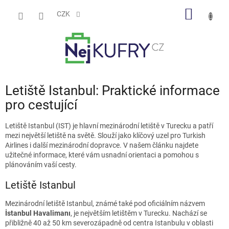
Přejít
NÁKUP
na
CZK
obsah
KOŠÍK
Letiště Istanbul: Praktické informace
pro cestující
Letiště Istanbul (IST) je hlavní mezinárodní letiště v Turecku a patří
mezi největší letiště na světě. Slouží jako klíčový uzel pro Turkish
Airlines i další mezinárodní dopravce. V našem článku najdete
užitečné informace, které vám usnadní orientaci a pomohou s
plánováním vaší cesty.
Letiště Istanbul
Mezinárodní letiště Istanbul, známé také pod oficiálním názvem
İstanbul Havalimanı
, je největším letištěm v Turecku. Nachází se
přibližně 40 až 50 km severozápadně od centra Istanbulu v oblasti