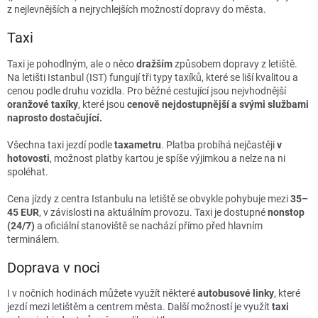
z nejlevnějších a nejrychlejších možností dopravy do města.
Taxi
Taxi je pohodlným, ale o něco
dražším
způsobem dopravy z letiště.
Na letišti Istanbul (IST) fungují tři typy taxíků, které se liší kvalitou a
cenou podle druhu vozidla. Pro běžné cestující jsou nejvhodnější
oranžové taxíky
, které jsou
cenově nejdostupnější a svými službami
naprosto dostačující.
Všechna taxi jezdí podle
taxametru
. Platba probíhá nejčastěji
v
hotovosti
, možnost platby kartou je spíše výjimkou a nelze na ni
spoléhat.
Cena jízdy z centra Istanbulu na letiště se obvykle pohybuje mezi
35–
45 EUR
, v závislosti na aktuálním provozu. Taxi je dostupné
nonstop
(24/7)
a oficiální stanoviště se nachází přímo před hlavním
terminálem.
Doprava v noci
I v nočních hodinách můžete využít některé
autobusové linky
, které
jezdí mezi letištěm a centrem města. Další možností je využít
taxi