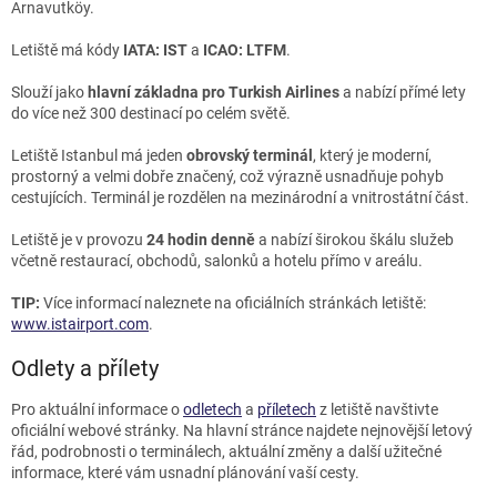
Arnavutköy.
Letiště má kódy
IATA: IST
a
ICAO: LTFM
.
Slouží jako
hlavní základna pro Turkish Airlines
a nabízí přímé lety
do více než 300 destinací po celém světě.
Letiště Istanbul má jeden
obrovský terminál
, který je moderní,
prostorný a velmi dobře značený, což výrazně usnadňuje pohyb
cestujících. Terminál je rozdělen na mezinárodní a vnitrostátní část.
Letiště je v provozu
24 hodin denně
a nabízí širokou škálu služeb
včetně restaurací, obchodů, salonků a hotelu přímo v areálu.
TIP:
Více informací naleznete na oficiálních stránkách letiště:
www.istairport.com
.
Odlety a přílety
Pro aktuální informace o
odletech
a
příletech
z letiště navštivte
oficiální webové stránky. Na hlavní stránce najdete nejnovější letový
řád, podrobnosti o terminálech, aktuální změny a další užitečné
informace, které vám usnadní plánování vaší cesty.