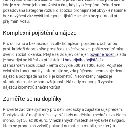
kde je označeno jeho množství a čas, kdy bylo čerpáno. Pokud není
požadovaná kategorie vozu k dispozici, pronajímatel obvykle nabídne
bez navýšení vůz vyšší kategorie. Ujistěte se ale o bezplatnosti při
přejímání vozu.
Komplexní pojištění a nájezd
Pro ochranu a bezpečnost zvolte komplexní pojištění s ochranou
proti krádeži dopravního prostředku, věcí ve voze i poškození zámku
dveří či rozbití okénka. Ptejte se, zda je v ceně jen
povinné ručení
a zda
je havarijní pojištění za příplatek. U
havarijního pojištění
je
standardem spoluúčast klienta obvykle 500 až 1000 euro. Pojistěte
čelní sklo i pneumatiky. Informujte se, zda půjčovna neomezuje denní
nájezd a popřípadě na kolik je kilometrů. Neomezený nájezd je
standardem, ale ne samozřejmostí. Náklady mohou při vyšším
nájezdu kilometrů značně vzrůst.
Zaměřte se na doplňky
Prověřte zádržné systémy pro děti i sedačky a zajistěte si je předem.
Poskytovatelé mají různé ceny. Náklady na dětskou sedačku za týden
mohou být 50 až 80 euro. V neznámých místech se vybavte navigací,
která se pronajímá zvlášť, pokud ji nemáte na mobilu, se kterým