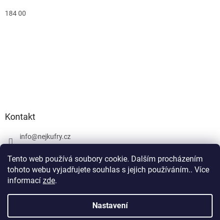
184 00
Kontakt
info
@
nejkufry.cz
+420 734 212 086
Tento web používá soubory cookie. Dalším procházením
Facebook
tohoto webu vyjadřujete souhlas s jejich používáním.. Více
informací
zde
.
Nastavení
Vytvořil Shoptet Premium