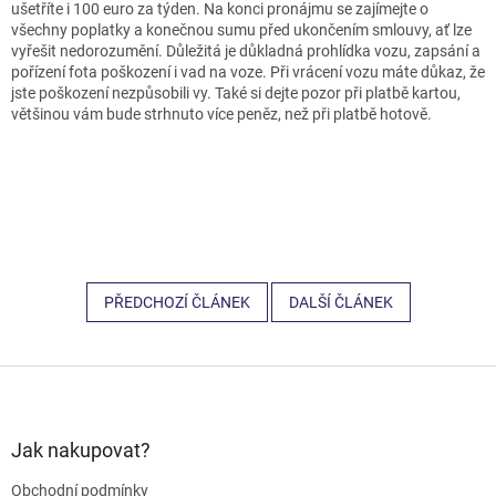
ušetříte i 100 euro za týden. Na konci pronájmu se zajímejte o
všechny poplatky a konečnou sumu před ukončením smlouvy, ať lze
vyřešit nedorozumění. Důležitá je důkladná prohlídka vozu, zapsání a
pořízení fota poškození i vad na voze. Při vrácení vozu máte důkaz, že
jste poškození nezpůsobili vy. Také si dejte pozor při platbě kartou,
většinou vám bude strhnuto více peněz, než při platbě hotově.
PŘEDCHOZÍ ČLÁNEK
DALŠÍ ČLÁNEK
Z
á
p
a
Jak nakupovat?
t
Obchodní podmínky