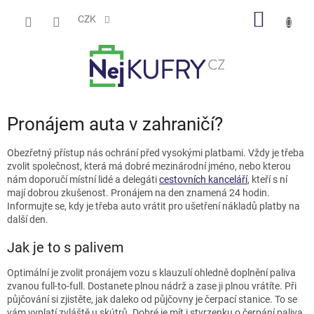
Přejít
NÁKUP
na
CZK
obsah
KOŠÍK
Pronájem auta v zahraničí?
Obezřetný přístup nás ochrání před vysokými platbami. Vždy je třeba
zvolit společnost, která má dobré mezinárodní jméno, nebo kterou
nám doporučí místní lidé a delegáti
cestovních kanceláří
, kteří s ní
mají dobrou zkušenost. Pronájem na den znamená 24 hodin.
Informujte se, kdy je třeba auto vrátit pro ušetření nákladů platby na
další den.
Jak je to s palivem
Optimální je zvolit pronájem vozu s klauzulí ohledně doplnění paliva
zvanou full-to-full. Dostanete plnou nádrž a zase ji plnou vrátíte. Při
půjčování si zjistěte, jak daleko od půjčovny je čerpací stanice. To se
vám vyplatí zvláště u skútrů. Dobré je mít i stvrzenku o čerpání paliva,