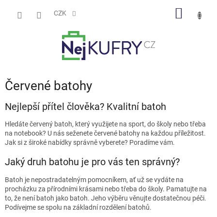
Přejít
NÁKUP
na
CZK
obsah
KOŠÍK
Červené batohy
Nejlepší přítel člověka? Kvalitní batoh
Hledáte červený batoh, který využijete na sport, do školy nebo třeba
na notebook? U nás seženete červené batohy na každou příležitost.
Jak si z široké nabídky správně vyberete? Poradíme vám.
Jaký druh batohu je pro vás ten správný?
Batoh je nepostradatelným pomocníkem, ať už se vydáte na
procházku za přírodními krásami nebo třeba do školy. Pamatujte na
to, že není batoh jako batoh. Jeho výběru věnujte dostatečnou péči.
Podívejme se spolu na základní rozdělení batohů.