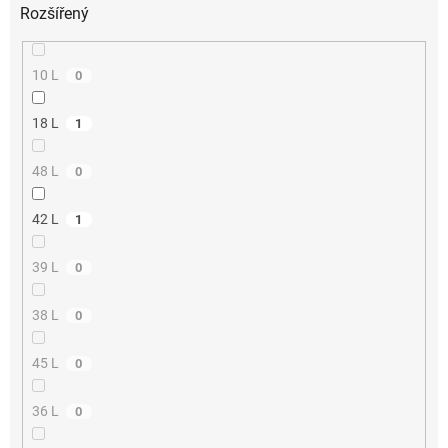
Rozšířený
10 L
0
18 L
1
48 L
0
42 L
1
39 L
0
38 L
0
45 L
0
36 L
0