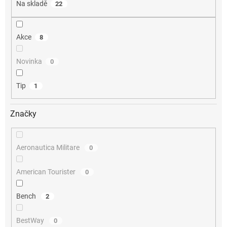
Na skladě
22
ů
Akce
8
Novinka
0
Tip
1
Značky
Aeronautica Militare
0
American Tourister
0
Bench
2
BestWay
0