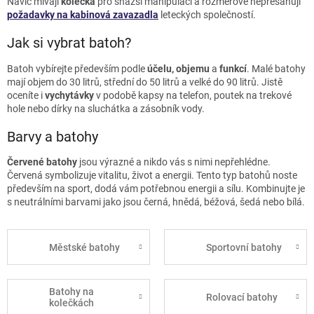
Navíc mívají
kolečka
pro snazší manipulaci a rozměrově nepřesahují
požadavky na
kabinová zavazadla
leteckých společností.
Jak si vybrat batoh?
Batoh vybírejte především podle
účelu, objemu
a
funkcí
. Malé batohy
mají objem do 30 litrů, střední do 50 litrů a velké do 90 litrů. Jistě
oceníte i
vychytávky
v podobě kapsy na telefon, poutek na trekové
hole nebo dírky na sluchátka a zásobník vody.
Barvy a batohy
Červené batohy
jsou výrazné a nikdo vás s nimi nepřehlédne.
Červená symbolizuje vitalitu, život a energii. Tento typ batohů noste
především na sport, dodá vám potřebnou energii a sílu. Kombinujte je
s neutrálními barvami jako jsou černá, hnědá, béžová, šedá nebo bílá.
Městské batohy
Sportovní batohy
Batohy na
Rolovací batohy
kolečkách