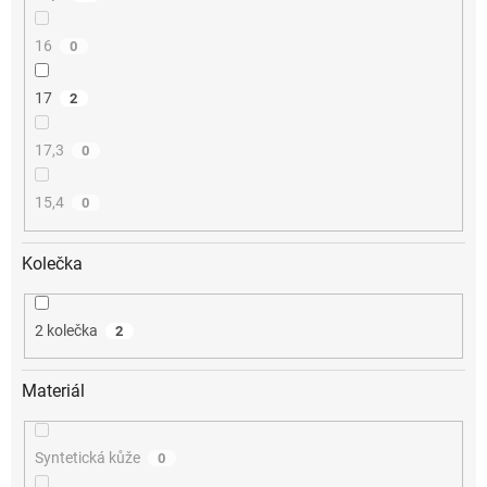
16
0
17
2
17,3
0
15,4
0
Kolečka
2 kolečka
2
Materiál
Syntetická kůže
0