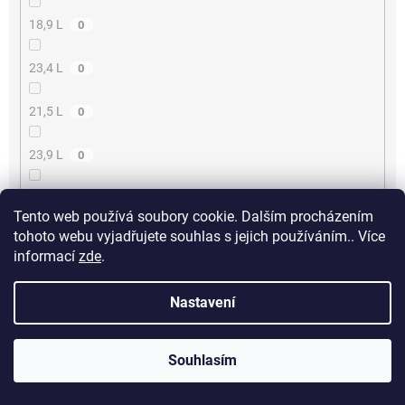
18,9 L
0
23,4 L
0
21,5 L
0
23,9 L
0
24,4 L
0
Tento web používá soubory cookie. Dalším procházením
tohoto webu vyjadřujete souhlas s jejich používáním.. Více
25,54 L
0
informací
zde
.
6,3 L
0
Nastavení
26,4 L
0
Souhlasím
Určení