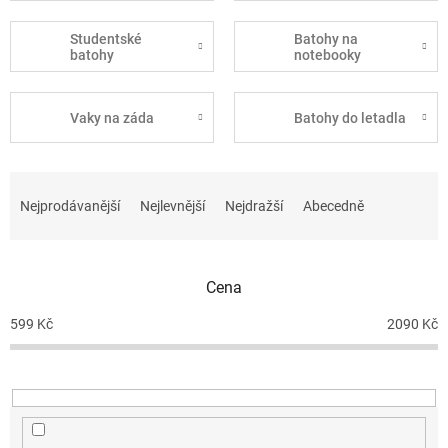
Studentské
Batohy na
batohy
notebooky
Vaky na záda
Batohy do letadla
Ř
a
Nejprodávanější
Nejlevnější
Nejdražší
Abecedně
z
e
n
Cena
í
p
599
Kč
2090
Kč
r
o
d
u
k
t