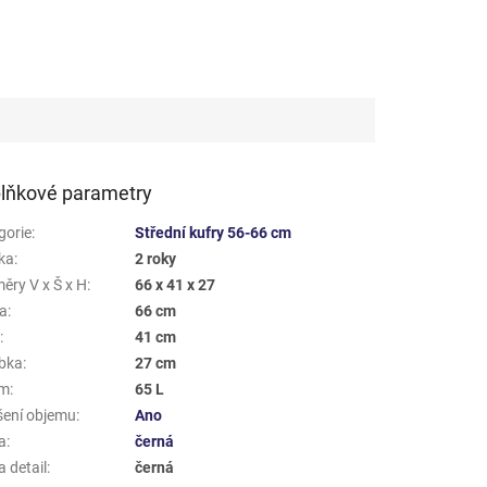
lňkové parametry
gorie
:
Střední kufry 56-66 cm
ka
:
2 roky
ěry V x Š x H
:
66 x 41 x 27
a
:
66 cm
a
:
41 cm
bka
:
27 cm
em
:
65 L
šení objemu
:
Ano
a
:
černá
 detail
:
černá