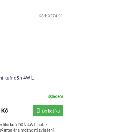
Kód:
9274-01
ní kufr d&n 4W L
Skladem
 Kč
Do košíku
xtilní kufr D&N 4W L nabízí
ý interiér s možností zvětšení