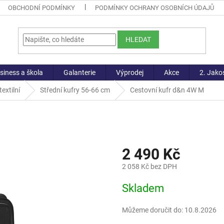
OBCHODNÍ PODMÍNKY
PODMÍNKY OCHRANY OSOBNÍCH ÚDAJŮ
HLEDAT
siness a škola
Galanterie
Výprodej
Akce
2. Jako
extilní
Střední kufry 56-66 cm
Cestovní kufr d&n 4W M
2 490 Kč
2 058 Kč bez DPH
Měrná
Skladem
cena:
Můžeme doručit do:
10.8.2026