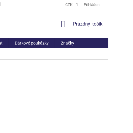
PROČ NAKOUPIT U NÁS
ČASTO KLADENÉ DOTAZY
CZK
Přihlášení
VŠE O NÁ
NÁKUPNÍ
Prázdný košík
KOŠÍK
st
Dárkové poukázky
Značky