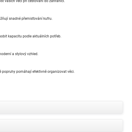
 vašich věcí při cestování do zahraničí.
žňují snadné přemisťování kufru.
bit kapacitu podle aktuálních potřeb.
oderní a stylový vzhled.
né popruhy pomáhají efektivně organizovat věci.