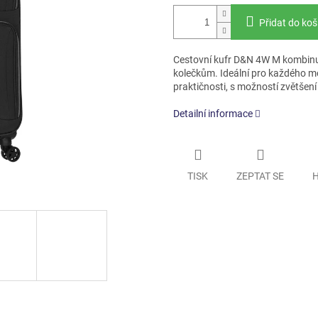
Přidat do koš
Cestovní kufr D&N 4W M kombinu
kolečkům. Ideální pro každého mo
praktičnosti, s možností zvětšen
Detailní informace
TISK
ZEPTAT SE
H