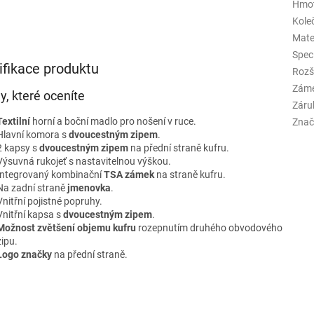
Hmo
Kole
Mate
Spec
ifikace produktu
Rozš
Zám
y, které oceníte
Záru
Textilní
horní a boční madlo pro nošení v ruce.
Znač
Hlavní komora s
dvoucestným zipem
.
2 kapsy s
dvoucestným zipem
na přední straně kufru.
Výsuvná rukojeť s nastavitelnou výškou.
Integrovaný kombinační
TSA zámek
na straně kufru.
Na zadní straně
jmenovka
.
Vnitřní pojistné popruhy.
Vnitřní kapsa s
dvoucestným zipem
.
Možnost zvětšení objemu kufru
rozepnutím druhého obvodového
zipu.
Logo značky
na přední straně.