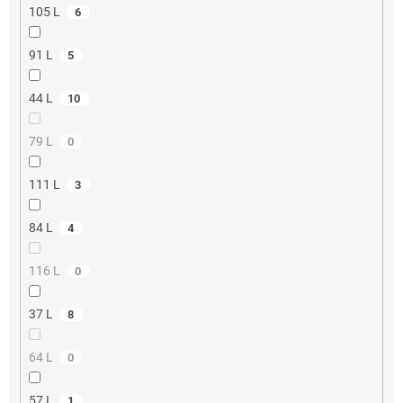
105 L
6
91 L
5
44 L
10
79 L
0
111 L
3
84 L
4
116 L
0
37 L
8
64 L
0
57 L
1