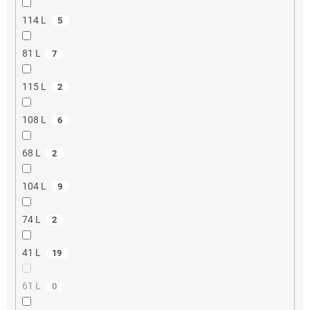
114 L
5
81 L
7
115 L
2
108 L
6
68 L
2
104 L
9
74 L
2
41 L
19
61 L
0