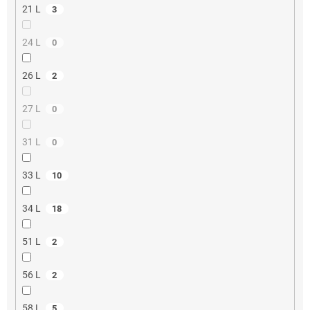
21 L
3
24 L
0
26 L
2
27 L
0
31 L
0
33 L
10
34 L
18
51 L
2
56 L
2
58 L
5