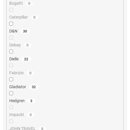
Bugatti
0
Caterpillar
0
D&N
30
Delsey
0
Dielle
22
Fabrizio
0
Gladiator
32
Hedgren
3
Impackt
0
JOHN TRAVEL
0