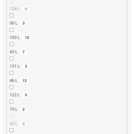
124 L
0
30 L
3
103 L
12
43 L
7
131 L
3
46 L
12
122 L
5
73 L
2
22 L
0