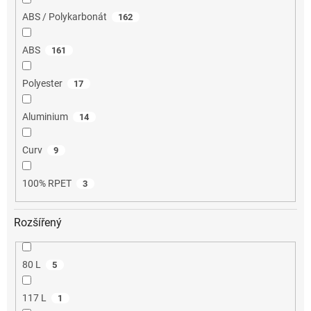
ABS / Polykarbonát
162
ABS
161
Polyester
17
Aluminium
14
Curv
9
100% RPET
3
Rozšířený
80 L
5
117 L
1