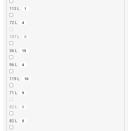
113 L
1
72 L
4
107 L
0
36 L
15
96 L
4
119 L
10
71 L
9
62 L
0
82 L
5