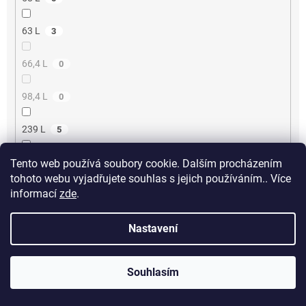
63 L
3
66,4 L
0
98,4 L
0
239 L
5
133 L
Tento web používá soubory cookie. Dalším procházením
3
tohoto webu vyjadřujete souhlas s jejich používáním.. Více
informací
zde
.
134 L
0
Nastavení
39,8 L
0
144 L
0
Souhlasím
43,5 L
1