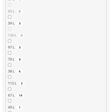
65 L
0
39 L
3
130 L
0
97 L
3
70 L
4
38 L
6
112 L
3
67 L
14
45 L
1