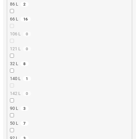
86 L
2
66 L
16
106 L
0
121 L
0
32 L
8
140 L
1
142 L
0
90 L
3
50 L
7
92 L
3