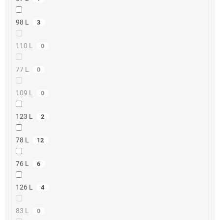
98 L
3
110 L
0
77 L
0
109 L
0
123 L
2
78 L
12
76 L
6
126 L
4
83 L
0