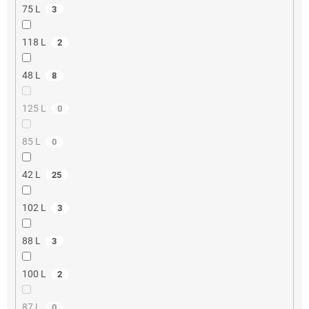
75 L
3
118 L
2
48 L
8
125 L
0
85 L
0
42 L
25
102 L
3
88 L
3
100 L
2
87 L
0