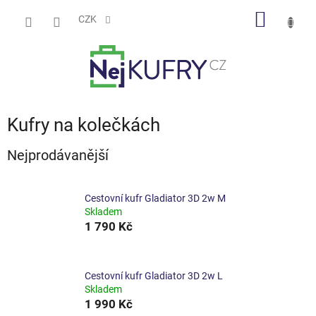
Přejít
NÁKUP
na
CZK
obsah
KOŠÍK
Kufry na kolečkách
Nejprodávanější
Cestovní kufr Gladiator 3D 2w M
Skladem
1 790 Kč
Cestovní kufr Gladiator 3D 2w L
Skladem
1 990 Kč