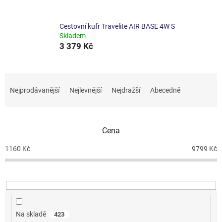
Cestovní kufr Travelite AIR BASE 4W S
Skladem
3 379 Kč
Ř
a
Nejprodávanější
Nejlevnější
Nejdražší
Abecedně
z
e
n
Cena
í
p
1160
Kč
9799
Kč
r
o
d
u
k
t
Na skladě
423
ů