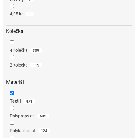
4,05 kg
1
Kolečka
4 kolečka
339
2 kolečka
119
Materiál
Textil
471
Polypropylen
632
Polykarbonát
124