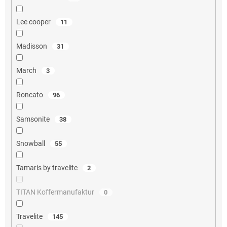
Lee cooper
11
Madisson
31
March
3
Roncato
96
Samsonite
38
Snowball
55
Tamaris by travelite
2
TITAN Koffermanufaktur
0
Travelite
145