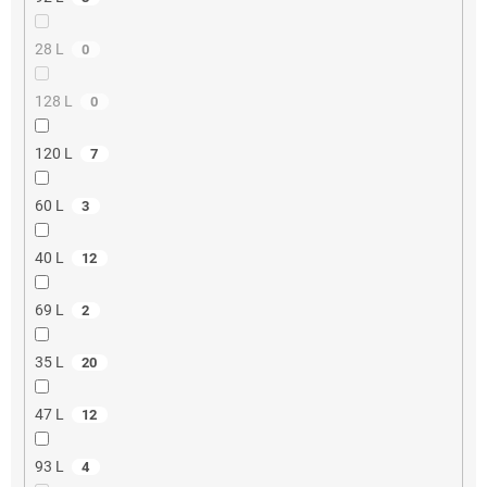
28 L
0
128 L
0
120 L
7
60 L
3
40 L
12
69 L
2
35 L
20
47 L
12
93 L
4