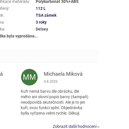
ifikace materiálu
:
Polykarbonát 30%+ABS
ířený
:
112 L
ek
:
TSA zámek
ka
:
3 roky
ka
:
Delsey
žka byla vyprodána…
vá
Michaela Miková
MM
 5 z 5 hvězdiček.
Hodnocení obchodu je 5 z 5 hvězdiček.
4.8.2026
Kufr nemá barvu dle obrázku, dle
mého ani slovní popis barvy (šampaň)
neodpovídá skutečnosti. Ale je to jen
kufr, svou funkci splní. Objednávka
bylla vyřizena velmi rychle. Děkuji.
Zobrazit další hodnocení