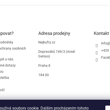
upovat?
Adresa prodejny
Kontakt
podmínky
Nejkufry.cz
info
ochrany osobních
+420 
Dopraváků 749/3 (Areál
Genius)
Face
pit u nás
ené dotazy
Praha 8
pu
184 00
platba
oží
oužívá soubory cookie. Dalším procházením tohoto
od smlouvy