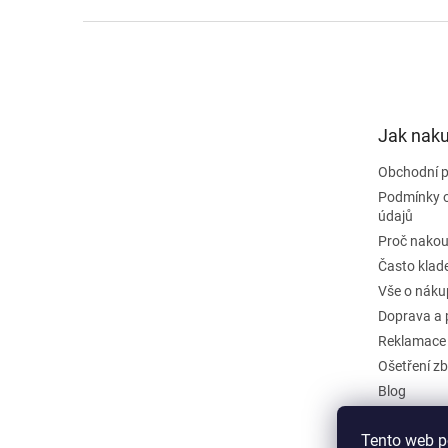
Z
á
p
a
t
Jak nak
í
Obchodní 
Podmínky 
údajů
Proč nakou
Často klad
Vše o náku
Doprava a 
Reklamace
Ošetření zb
Blog
Kontakty
Tento web p
Odstoupit 