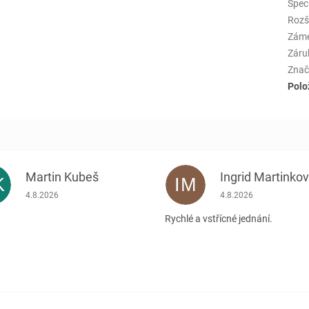
Spec
Rozš
Zám
Záru
Znač
Polo
Martin Kubeš
Ingrid Martinko
K
IM
Hodnocení obchodu je 5 z 5 hvězdiček.
Hodnocení obchodu je
4.8.2026
4.8.2026
Rychlé a vstřícné jednání.