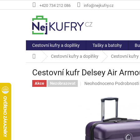
Přejít
+420 734 212 086
info@nejkufry.cz
na
obsah
Cestovní kufry a doplňky
Tašky a batohy
Bu
Domů
Cestovní kufry a doplňky
Cestovní kufry
Cestovní kufr Delsey Air Armo
Průměrné
Neohodnoceno
Podrobnosti
Akce
Nezobrazovat
hodnocení
produktu
je
0,0
z
5
hvězdiček.