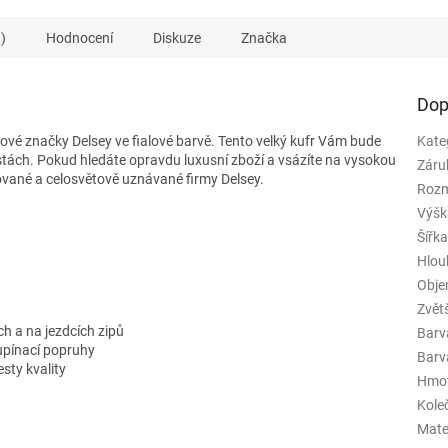
)
Hodnocení
Diskuze
Značka
Dop
ové značky Delsey ve fialové barvě. Tento velký kufr Vám bude
Kate
ách. Pokud hledáte opravdu luxusní zboží a vsázíte na vysokou
Záru
vané a celosvětově uznávané firmy Delsey.
Rozm
Výšk
Šířk
Hlou
Obj
Zvět
h a na jezdcích zipů
Barv
upínací popruhy
Barva
sty kvality
Hmo
Kole
Mate