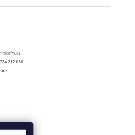
@
nejkufry.cz
734 212 086
book