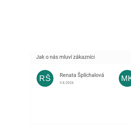
Renata Šplíchalová
RŠ
M
Hodnocení obchodu je 5 z 5 hvězdiček.
5.8.2026