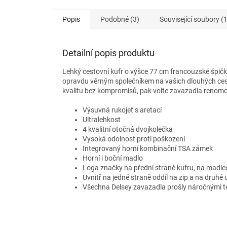
Popis
Podobné (3)
Související soubory (1
Detailní popis produktu
Lehký cestovní kufr o výšce 77 cm francouzské špičk
opravdu věrným společníkem na vašich dlouhých cest
kvalitu bez kompromisů, pak volte zavazadla renomo
Výsuvná rukojeť s aretací
Ultralehkost
4 kvalitní otočná dvojkolečka
Vysoká odolnost proti poškození
Integrovaný horní kombinační TSA zámek
Horní i boční madlo
Loga značky na přední straně kufru, na madlec
Uvnitř na jedné straně oddíl na zip a na druhé
Všechna Delsey zavazadla prošly náročnými te