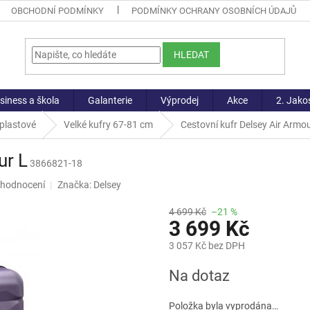
OBCHODNÍ PODMÍNKY
PODMÍNKY OCHRANY OSOBNÍCH ÚDAJŮ
HLEDAT
siness a škola
Galanterie
Výprodej
Akce
2. Jako
 plastové
Velké kufry 67-81 cm
Cestovní kufr Delsey Air Armo
ur L
3866821-18
 hodnocení
Značka:
Delsey
4 699 Kč
–21 %
3 699 Kč
3 057 Kč bez DPH
Měrná
Na dotaz
cena:
Položka byla vyprodána…