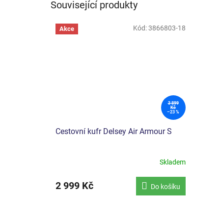
Související produkty
Kód:
3866803-18
Akce
3 899
Kč
–23 %
Cestovní kufr Delsey Air Armour S
Skladem
2 999 Kč
Do košíku