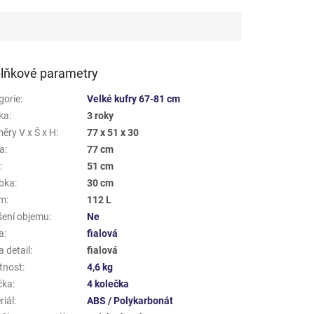
lňkové parametry
gorie
:
Velké kufry 67-81 cm
ka
:
3 roky
ěry V x Š x H
:
77 x 51 x 30
a
:
77 cm
a
:
51 cm
bka
:
30 cm
em
:
112 L
šení objemu
:
Ne
a
:
fialová
 detail
:
fialová
tnost
:
4,6 kg
čka
:
4 kolečka
riál
:
ABS / Polykarbonát