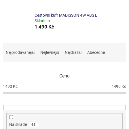
Cestovní kufr MADISSON 4W ABS L
Skladem
1 490 Kč
Ř
a
Nejprodávanější
Nejlevnější
Nejdražší
Abecedně
z
e
n
Cena
í
p
1490
Kč
4490
Kč
r
o
d
u
k
t
Na skladě
65
ů