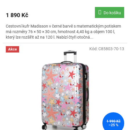
Do košíku
1 890 Kč
Cestovní kufr Madisson v černé barvě s matematickým potiskem
má rozměry 76 × 50 × 30 cm, hmotnost 4,40 kg a objem 100 l,
který lze rozšířit až na 120 l. Nabízí čtyři otočná...
Kód:
C85803-70-13
Akce
1 990 Kč
–25 %