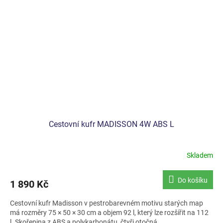
Cestovní kufr MADISSON 4W ABS L
Skladem
Do košíku
1 890 Kč
Cestovní kufr Madisson v pestrobarevném motivu starých map
má rozměry 75 × 50 × 30 cm a objem 92 l, který lze rozšířit na 112
l. Skořepina z ABS a polykarbonátu, čtyři otočná...