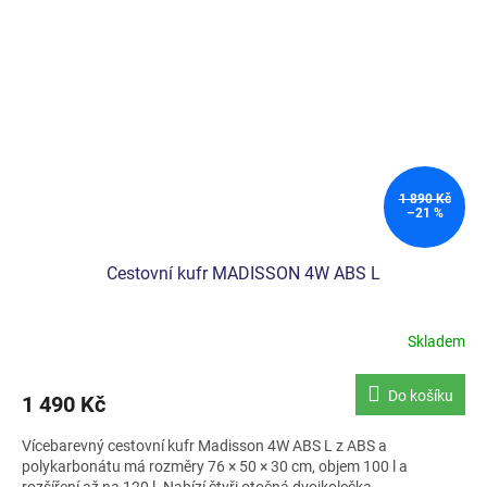
1 890 Kč
–21 %
Cestovní kufr MADISSON 4W ABS L
Skladem
Do košíku
1 490 Kč
Vícebarevný cestovní kufr Madisson 4W ABS L z ABS a
polykarbonátu má rozměry 76 × 50 × 30 cm, objem 100 l a
rozšíření až na 120 l. Nabízí čtyři otočná dvojkolečka,