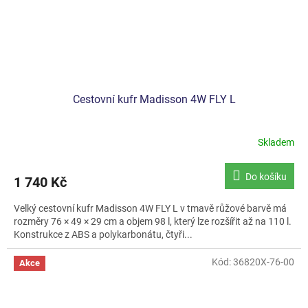
Cestovní kufr Madisson 4W FLY L
Skladem
Do košíku
1 740 Kč
Velký cestovní kufr Madisson 4W FLY L v tmavě růžové barvě má
rozměry 76 × 49 × 29 cm a objem 98 l, který lze rozšířit až na 110 l.
Konstrukce z ABS a polykarbonátu, čtyři...
Kód:
36820X-76-00
Akce