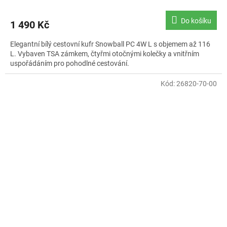
hodnocení
produktu
Do košíku
1 490 Kč
je
5,0
Elegantní bílý cestovní kufr Snowball PC 4W L s objemem až 116
z
L. Vybaven TSA zámkem, čtyřmi otočnými kolečky a vnitřním
5
uspořádáním pro pohodlné cestování.
hvězdiček.
Kód:
26820-70-00