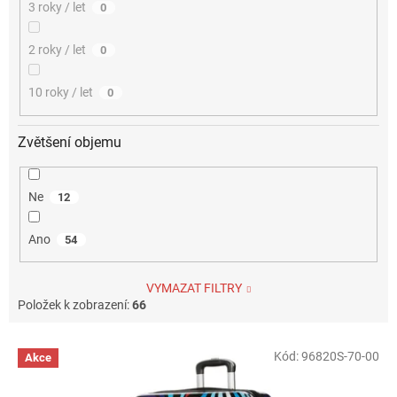
3 roky / let
0
2 roky / let
0
10 roky / let
0
Zvětšení objemu
Ne
12
Ano
54
VYMAZAT FILTRY
Položek k zobrazení:
66
V
Kód:
96820S-70-00
Akce
ý
p