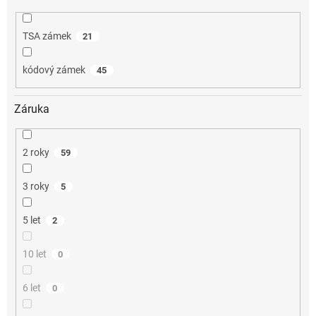
TSA zámek
21
kódový zámek
45
Záruka
2 roky
59
3 roky
5
5 let
2
10 let
0
6 let
0