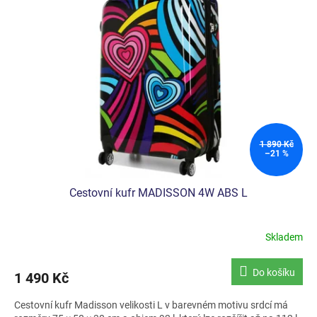
i
s
p
r
o
d
u
k
t
ů
1 890 Kč
–21 %
Cestovní kufr MADISSON 4W ABS L
Skladem
Do košíku
1 490 Kč
Cestovní kufr Madisson velikosti L v barevném motivu srdcí má