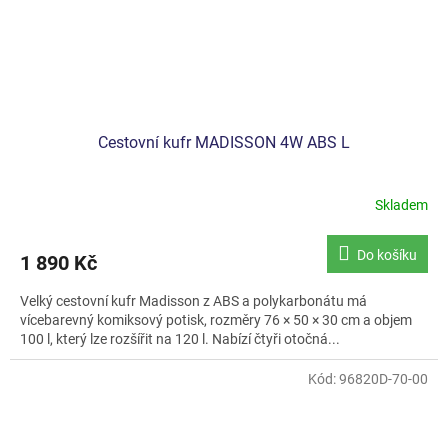
Cestovní kufr MADISSON 4W ABS L
Skladem
Do košíku
1 890 Kč
Velký cestovní kufr Madisson z ABS a polykarbonátu má
vícebarevný komiksový potisk, rozměry 76 × 50 × 30 cm a objem
100 l, který lze rozšířit na 120 l. Nabízí čtyři otočná...
Kód:
96820D-70-00