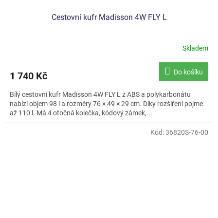
Cestovní kufr Madisson 4W FLY L
Skladem
Do košíku
1 740 Kč
Bílý cestovní kufr Madisson 4W FLY L z ABS a polykarbonátu
nabízí objem 98 l a rozměry 76 × 49 × 29 cm. Díky rozšíření pojme
až 110 l. Má 4 otočná kolečka, kódový zámek,...
Kód:
36820S-76-00