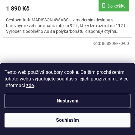
produktu
Do košíku
1 890 Kč
je
5,0
Cestovní kufr MADISSON 4W ABS L v moderním designu s
z
barevnými květinami nabízí objem 92 L, který lze rozšířit na 112 L.
5
Vyroben z odolného ABS a polykarbonátu, disponuje čtyřmi...
hvězdiček.
Kód:
86820G-70-00
Tento web používá soubory cookie. Dalším procházením
tohoto webu vyjadřujete souhlas s jejich používáním.. Více
informací
zde
.
Nastavení
Souhlasím