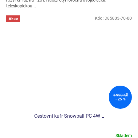
teleskopickou...
Kód:
D85803-70-00
Akce
1 990 Kč
–25 %
Cestovní kufr Snowball PC 4W L
Skladem
Průměrné