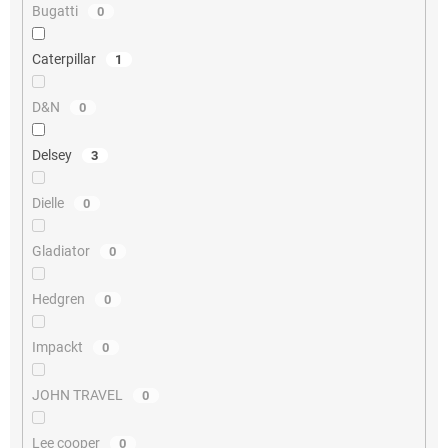
Bugatti
0
Caterpillar
1
D&N
0
Delsey
3
Dielle
0
Gladiator
0
Hedgren
0
Impackt
0
JOHN TRAVEL
0
Lee cooper
0