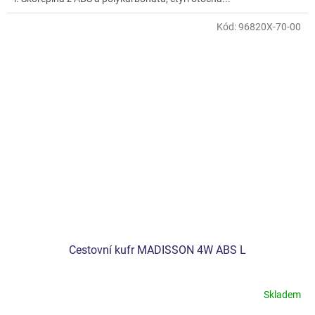
Kód:
96820X-70-00
Cestovní kufr MADISSON 4W ABS L
Skladem
Průměrné
hodnocení