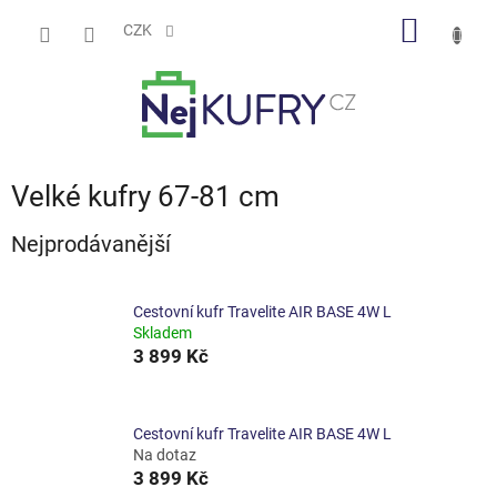
Přejít
NÁKUP
na
CZK
obsah
KOŠÍK
Velké kufry 67-81 cm
Nejprodávanější
Cestovní kufr Travelite AIR BASE 4W L
Skladem
3 899 Kč
Cestovní kufr Travelite AIR BASE 4W L
Na dotaz
3 899 Kč