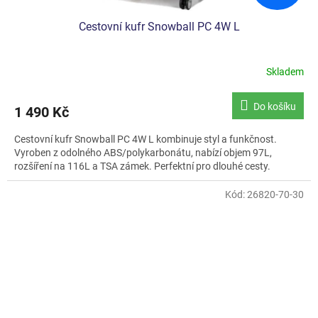
Cestovní kufr Snowball PC 4W L
Skladem
Průměrné
hodnocení
produktu
Do košíku
1 490 Kč
je
5,0
Cestovní kufr Snowball PC 4W L kombinuje styl a funkčnost.
z
Vyroben z odolného ABS/polykarbonátu, nabízí objem 97L,
5
rozšíření na 116L a TSA zámek. Perfektní pro dlouhé cesty.
hvězdiček.
Kód:
26820-70-30