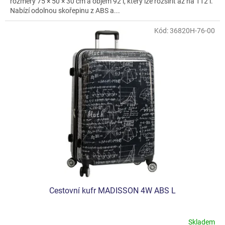
rozměry 75 × 50 × 30 cm a objem 92 l, který lze rozšířit až na 112 l.
Nabízí odolnou skořepinu z ABS a...
Kód:
36820H-76-00
Cestovní kufr MADISSON 4W ABS L
Skladem