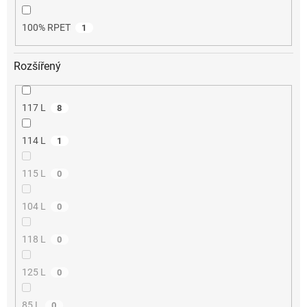
100% RPET
1
Rozšířený
117 L
8
114 L
1
115 L
0
104 L
0
118 L
0
125 L
0
85 L
0