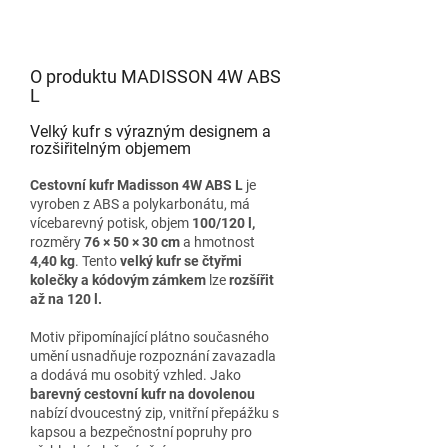
O produktu MADISSON 4W ABS
L
Velký kufr s výrazným designem a
rozšiřitelným objemem
Cestovní kufr Madisson 4W ABS L
je
vyroben z ABS a polykarbonátu, má
vícebarevný potisk, objem
100/120 l,
rozměry
76 × 50 × 30 cm
a hmotnost
4,40 kg
. Tento
velký kufr se čtyřmi
kolečky a kódovým zámkem
lze
rozšířit
až na 120 l.
Motiv připomínající plátno současného
umění usnadňuje rozpoznání zavazadla
a dodává mu osobitý vzhled. Jako
barevný cestovní kufr na dovolenou
nabízí dvoucestný zip, vnitřní přepážku s
kapsou a bezpečnostní popruhy pro