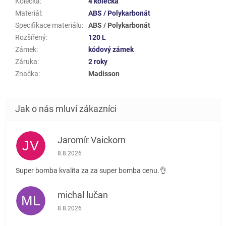
Kolečka
:
4 kolečka
Materiál
:
ABS / Polykarbonát
Specifikace materiálu
:
ABS / Polykarbonát
Rozšířený
:
120 L
Zámek
:
kódový zámek
Záruka
:
2 roky
Značka
:
Madisson
Jaromír Vaickorn
JV
Hodnocení obchodu je 5 z 5 hvězdiček.
8.8.2026
Super bomba kvalita za za super bomba cenu.👌
michal lučan
ML
Hodnocení obchodu je 5 z 5 hvězdiček.
8.8.2026