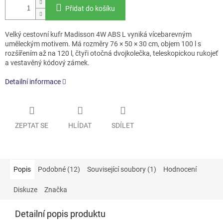
Přidat do košíku
Velký cestovní kufr Madisson 4W ABS L vyniká vícebarevným
uměleckým motivem. Má rozměry 76 × 50 × 30 cm, objem 100 l s
rozšířením až na 120 l, čtyři otočná dvojkolečka, teleskopickou rukojeť
a vestavěný kódový zámek.
Detailní informace
ZEPTAT SE
HLÍDAT
SDÍLET
Popis
Podobné (12)
Související soubory (1)
Hodnocení
Diskuze
Značka
Detailní popis produktu