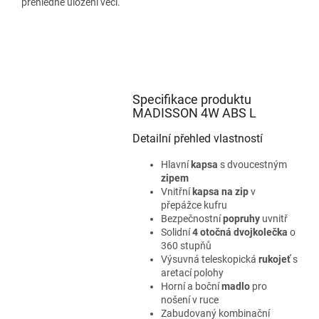
přehledné uložení věcí.
Specifikace produktu
MADISSON 4W ABS L
Detailní přehled vlastností
Hlavní
kapsa
s dvoucestným
zipem
Vnitřní
kapsa na zip
v
přepážce kufru
Bezpečnostní
popruhy
uvnitř
Solidní
4 otočná dvojkolečka
o
360 stupňů
Výsuvná teleskopická
rukojeť
s
aretací polohy
Horní a boční
madlo
pro
nošení v ruce
Zabudovaný kombinační