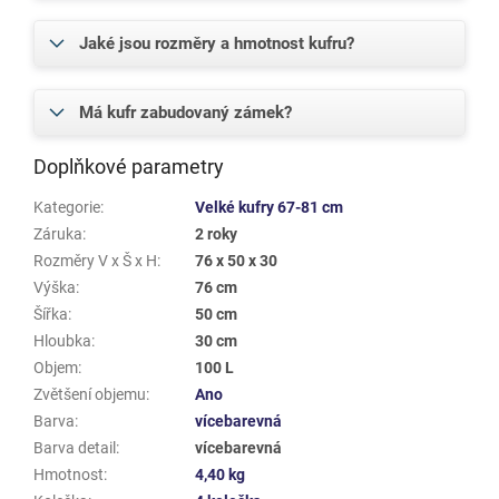
Jaké jsou rozměry a hmotnost kufru?
Má kufr zabudovaný zámek?
Doplňkové parametry
Kategorie
:
Velké kufry 67-81 cm
Záruka
:
2 roky
Rozměry V x Š x H
:
76 x 50 x 30
Výška
:
76 cm
Šířka
:
50 cm
Hloubka
:
30 cm
Objem
:
100 L
Zvětšení objemu
:
Ano
Barva
:
vícebarevná
Barva detail
:
vícebarevná
Hmotnost
:
4,40 kg