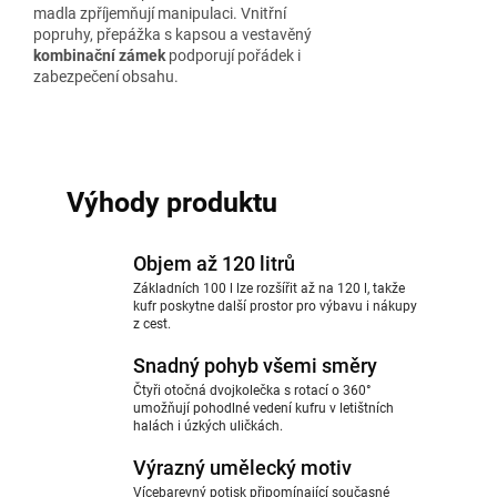
madla zpříjemňují manipulaci. Vnitřní
popruhy, přepážka s kapsou a vestavěný
kombinační zámek
podporují pořádek i
zabezpečení obsahu.
Výhody produktu
Objem až 120 litrů
Základních 100 l lze rozšířit až na 120 l, takže
kufr poskytne další prostor pro výbavu i nákupy
z cest.
Snadný pohyb všemi směry
Čtyři otočná dvojkolečka s rotací o 360°
umožňují pohodlné vedení kufru v letištních
halách i úzkých uličkách.
Výrazný umělecký motiv
Vícebarevný potisk připomínající současné