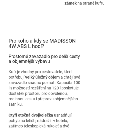
zámek
na straně kufru
Pro koho a kdy se MADISSON
4W ABS L hodí?
Prostorné zavazadlo pro delší cesty
a objemnější výbavu
Kufr je vhodný pro cestovatele, kteří
potřebují
velký úložný objem
a chtějí své
zavazadlo snadno poznat. Kapacita 100
l s možností rozšíření na 120 l poskytuje
dostatek prostoru pro dovolenou,
rodinnou cestu i přepravu objemnějšího
šatníku.
Čtyři otočná dvojkolečka
usnadňují
pohyb na letišti, nádraží i v hotelu,
zatímco teleskopická rukojeť a dvě