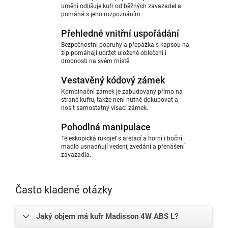
umění odlišuje kufr od běžných zavazadel a
pomáhá s jeho rozpoznáním.
Přehledné vnitřní uspořádání
Bezpečnostní popruhy a přepážka s kapsou na
zip pomáhají udržet uložené oblečení i
drobnosti na svém místě.
Vestavěný kódový zámek
Kombinační zámek je zabudovaný přímo na
straně kufru, takže není nutné dokupovat a
nosit samostatný visací zámek.
Pohodlná manipulace
Teleskopická rukojeť s aretací a horní i boční
madlo usnadňují vedení, zvedání a přenášení
zavazadla.
Často kladené otázky
Jaký objem má kufr Madisson 4W ABS L?