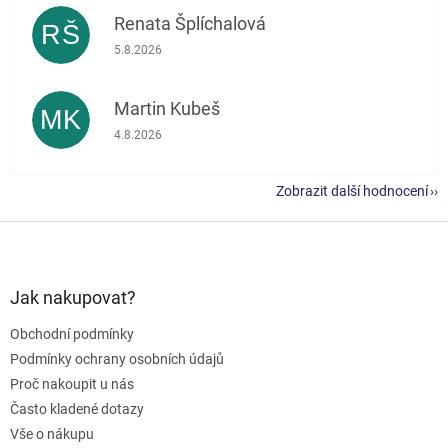
Renata Šplíchalová
RŠ
Hodnocení obchodu je 5 z 5 hvězdiček.
5.8.2026
Martin Kubeš
MK
Hodnocení obchodu je 5 z 5 hvězdiček.
4.8.2026
Zobrazit další hodnocení
Z
á
p
a
Jak nakupovat?
t
Obchodní podmínky
í
Podmínky ochrany osobních údajů
Proč nakoupit u nás
Často kladené dotazy
Vše o nákupu