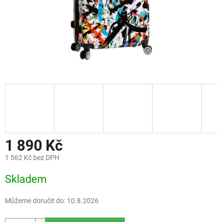
1 890 Kč
1 562 Kč bez DPH
Měrná
Skladem
cena:
Můžeme doručit do:
10.8.2026