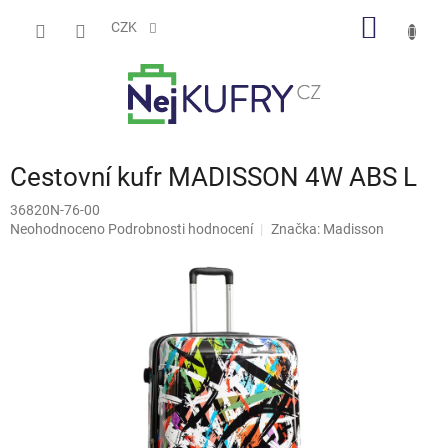
Přejít
NÁKUP
na
CZK
obsah
KOŠÍK
Cestovní kufr MADISSON 4W ABS L
36820N-76-00
Průměrné
Neohodnoceno
Podrobnosti hodnocení
Značka:
Madisson
hodnocení
produktu
je
0,0
z
5
hvězdiček.