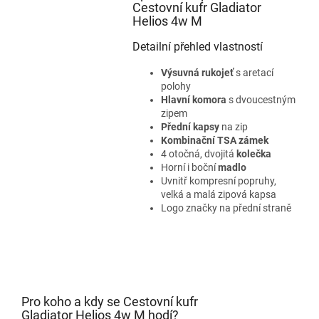
Cestovní kufr Gladiator
Helios 4w M
Detailní přehled vlastností
Výsuvná rukojeť
s aretací
polohy
Hlavní komora
s dvoucestným
zipem
Přední kapsy
na zip
Kombinační TSA zámek
4 otočná, dvojitá
kolečka
Horní i boční
madlo
Uvnitř kompresní popruhy,
velká a malá zipová kapsa
Logo značky na přední straně
Pro koho a kdy se Cestovní kufr
Gladiator Helios 4w M hodí?