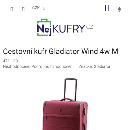
Přejít
NÁKUP
na
CZK
obsah
KOŠÍK
Cestovní kufr Gladiator Wind 4w M
4711-03
Průměrné
Neohodnoceno
Podrobnosti hodnocení
Značka:
Gladiator
hodnocení
produktu
je
0,0
z
5
hvězdiček.