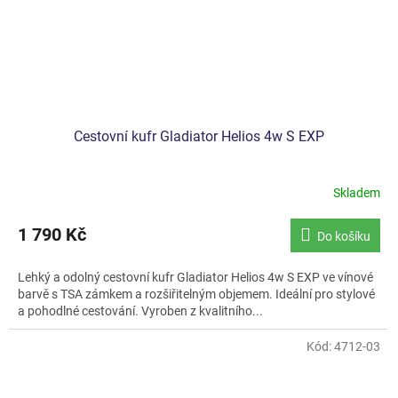
Cestovní kufr Gladiator Helios 4w S EXP
Skladem
1 790 Kč
Do košíku
Lehký a odolný cestovní kufr Gladiator Helios 4w S EXP ve vínové
barvě s TSA zámkem a rozšiřitelným objemem. Ideální pro stylové
a pohodlné cestování. Vyroben z kvalitního...
Kód:
4712-03