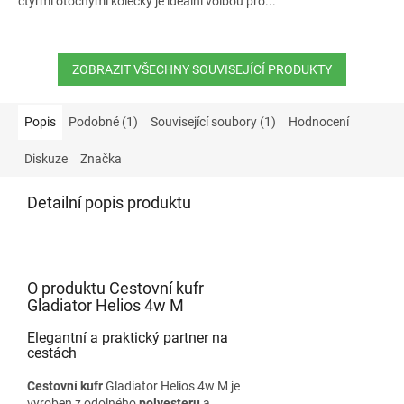
čtyřmi otočnými kolečky je ideální volbou pro...
ZOBRAZIT VŠECHNY SOUVISEJÍCÍ PRODUKTY
Popis
Podobné (1)
Související soubory (1)
Hodnocení
Diskuze
Značka
Detailní popis produktu
O produktu Cestovní kufr
Gladiator Helios 4w M
Elegantní a praktický partner na
cestách
Cestovní kufr
Gladiator Helios 4w M je
vyroben z odolného
polyesteru
a