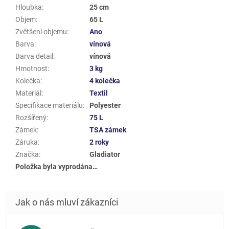
Hloubka
:
25 cm
Objem
:
65 L
Zvětšení objemu
:
Ano
Barva
:
vínová
Barva detail
:
vínová
Hmotnost
:
3 kg
Kolečka
:
4 kolečka
Materiál
:
Textil
Specifikace materiálu
:
Polyester
Rozšířený
:
75 L
Zámek
:
TSA zámek
Záruka
:
2 roky
Značka
:
Gladiator
Položka byla vyprodána…