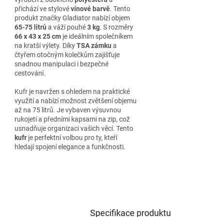
přichází ve stylové
vínové barvě
. Tento
produkt značky Gladiator nabízí objem
65-75 litrů
a váží pouhé
3 kg
. S rozměry
66 x 43 x 25 cm
je ideálním společníkem
na kratší výlety. Díky
TSA zámku
a
čtyřem otočným kolečkům zajišťuje
snadnou manipulaci i bezpečné
cestování.
Kufr je navržen s ohledem na praktické
využití a nabízí možnost zvětšení objemu
až na 75 litrů. Je vybaven výsuvnou
rukojetí a předními kapsami na zip, což
usnadňuje organizaci vašich věcí. Tento
kufr
je perfektní volbou pro ty, kteří
hledají spojení elegance a funkčnosti.
Specifikace produktu