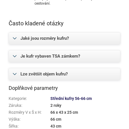
cestování.
Často kladené otázky
Jaké jsou rozměry kufru?
Je kufr vybaven TSA zámkem?
Lze zvětšit objem kufru?
Doplňkové parametry
Kategorie
:
Střední kufry 56-66 cm
Záruka
:
2 roky
Rozměry V x Š x H
:
66 x 43 x 25 cm
Výška
:
66 cm
Šířka
:
43 cm