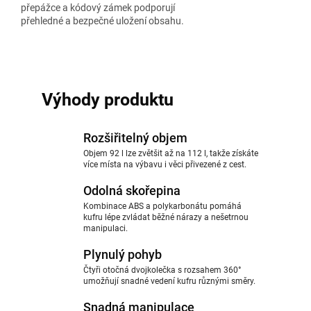
přepážce a kódový zámek podporují
přehledné a bezpečné uložení obsahu.
Výhody produktu
Rozšiřitelný objem
Objem 92 l lze zvětšit až na 112 l, takže získáte
více místa na výbavu i věci přivezené z cest.
Odolná skořepina
Kombinace ABS a polykarbonátu pomáhá
kufru lépe zvládat běžné nárazy a nešetrnou
manipulaci.
Plynulý pohyb
Čtyři otočná dvojkolečka s rozsahem 360°
umožňují snadné vedení kufru různými směry.
Snadná manipulace