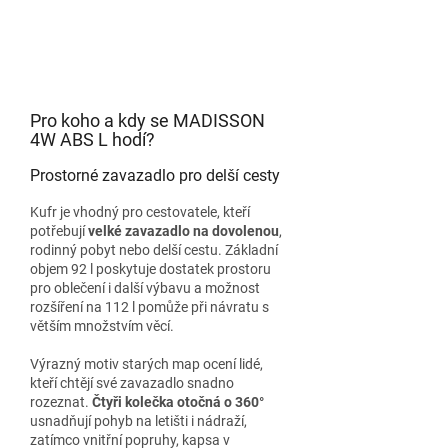
Pro koho a kdy se MADISSON
4W ABS L hodí?
Prostorné zavazadlo pro delší cesty
Kufr je vhodný pro cestovatele, kteří
potřebují
velké zavazadlo na dovolenou
,
rodinný pobyt nebo delší cestu. Základní
objem 92 l poskytuje dostatek prostoru
pro oblečení i další výbavu a možnost
rozšíření na 112 l pomůže při návratu s
větším množstvím věcí.
Výrazný motiv starých map ocení lidé,
kteří chtějí své zavazadlo snadno
rozeznat.
Čtyři kolečka otočná o 360°
usnadňují pohyb na letišti i nádraží,
zatímco vnitřní popruhy, kapsa v