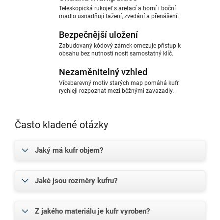
Teleskopická rukojeť s aretací a horní i boční
madlo usnadňují tažení, zvedání a přenášení.
Bezpečnější uložení
Zabudovaný kódový zámek omezuje přístup k
obsahu bez nutnosti nosit samostatný klíč.
Nezaměnitelný vzhled
Vícebarevný motiv starých map pomáhá kufr
rychleji rozpoznat mezi běžnými zavazadly.
Často kladené otázky
Jaký má kufr objem?
Jaké jsou rozměry kufru?
Z jakého materiálu je kufr vyroben?