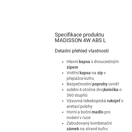
Specifikace produktu
MADISSON 4W ABS L
Detailní přehled vlastností
Hlavní
kapsa
s dvoucestným
zipem
Vnitřní
kapsa
na
zip
v
přepážce kufru
Bezpečnostní
popruhy
uvnitř
solidní 4 otočná dvoj
kolečka
o
360 stupňů
Výsuvná teleskopická
rukojeť
s
aretací polohy
Horní a boční
madlo
pro
nošení v ruce
Zabudovaný kombinační
zámek
na straně kufru