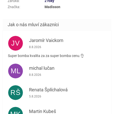
Záruka
:
2 roky
Značka
:
Madisson
Jaromír Vaickorn
JV
Hodnocení obchodu je 5 z 5 hvězdiček.
8.8.2026
Super bomba kvalita za za super bomba cenu.👌
michal lučan
ML
Hodnocení obchodu je 5 z 5 hvězdiček.
8.8.2026
Renata Šplíchalová
RŠ
Hodnocení obchodu je 5 z 5 hvězdiček.
5.8.2026
Martin Kubeš