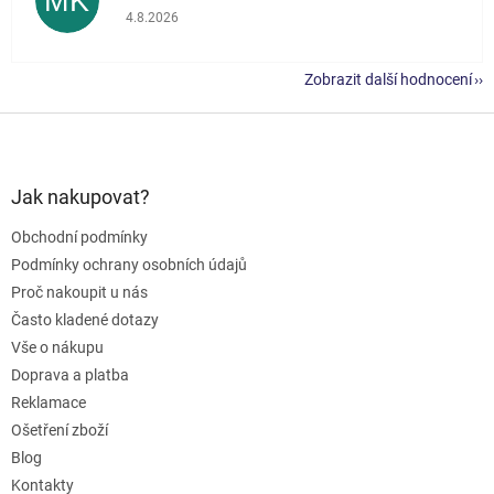
MK
Hodnocení obchodu je 5 z 5 hvězdiček.
4.8.2026
Zobrazit další hodnocení
Z
á
p
a
Jak nakupovat?
t
Obchodní podmínky
í
Podmínky ochrany osobních údajů
Proč nakoupit u nás
Často kladené dotazy
Vše o nákupu
Doprava a platba
Reklamace
Ošetření zboží
Blog
Kontakty