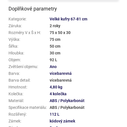
Doplňkové parametry
Kategorie
:
Velké kufry 67-81 cm
Záruka
:
2 roky
Rozměry V x Š x H
:
75 x 50 x 30
Výška
:
75 cm
Šířka
:
50 cm
Hloubka
:
30 cm
Objem
:
92 L
Zvětšení objemu
:
Ano
Barva
:
vícebarevná
Barva detail
:
vícebarevná
Hmotnost
:
4,80 kg
Kolečka
:
4 kolečka
Materiál
:
ABS / Polykarbonát
Specifikace materiálu
:
ABS / Polykarbonát
Rozšířený
:
112 L
Zámek
:
kódový zámek