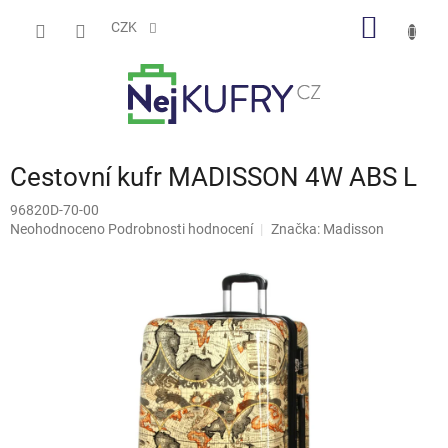
Přejít
NÁKUP
na
CZK
obsah
KOŠÍK
Cestovní kufr MADISSON 4W ABS L
96820D-70-00
Průměrné
Neohodnoceno
Podrobnosti hodnocení
Značka:
Madisson
hodnocení
produktu
je
0,0
z
5
hvězdiček.