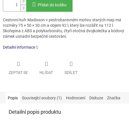
Přidat do košíku
Cestovní kufr Madisson v pestrobarevném motivu starých map má
rozměry 75 × 50 × 30 cm a objem 92 l, který lze rozšířit na 112 l.
Skořepina z ABS a polykarbonátu, čtyři otočná dvojkolečka a kódový
zámek usnadní bezpečné cestování.
Detailní informace
ZEPTAT SE
HLÍDAT
SDÍLET
Popis
Související soubory (1)
Hodnocení
Diskuze
Značka
Detailní popis produktu