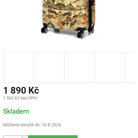
1 890 Kč
1 562 Kč bez DPH
Měrná
Skladem
cena:
Můžeme doručit do:
10.8.2026