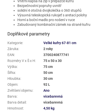
Vnitřní kapsa na zip v přepážce kufru
Bezpečnostní popruhy uvnitř
solidní 4 otočná dvojkolečka o 360 stupňů
Výsuvná teleskopická rukojeť s aretací polohy
Horní a boční madlo pro nošení v ruce
Zabudovaný kombinační zámek na straně kufru
Doplňkové parametry
Kategorie
:
Velké kufry 67-81 cm
Záruka
:
2 roky
EAN
:
3700240877741
Rozměry V x Š x H
:
75 x 50 x 30
Výška
:
75 cm
Šířka
:
50 cm
Hloubka
:
30 cm
Objem
:
92 L
Zvětšení objemu
:
Ano
Barva
:
vícebarevná
Barva detail
:
vícebarevná
Hmotnost
:
4,50 kg