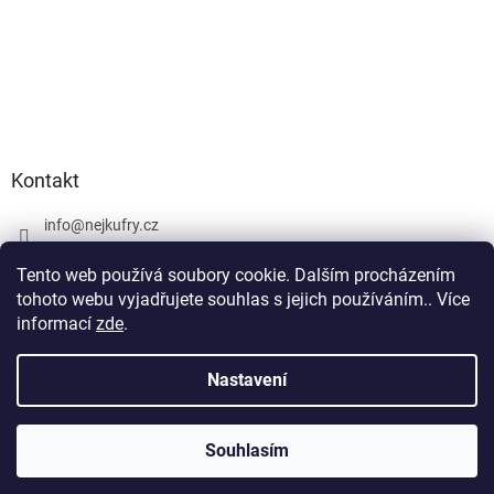
Kontakt
info
@
nejkufry.cz
+420 734 212 086
Tento web používá soubory cookie. Dalším procházením
Facebook
tohoto webu vyjadřujete souhlas s jejich používáním.. Více
informací
zde
.
Nastavení
Vytvořil Shoptet Premium
Souhlasím
Copyright 2026
nejkufry.cz
. Všechna práva vyhrazena.