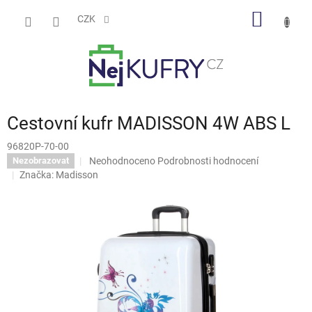
Přejít
NÁKUP
na
CZK
obsah
KOŠÍK
Cestovní kufr MADISSON 4W ABS L
96820P-70-00
Průměrné
Neohodnoceno
Podrobnosti hodnocení
Nezobrazovat
hodnocení
Značka:
Madisson
produktu
je
0,0
z
5
hvězdiček.