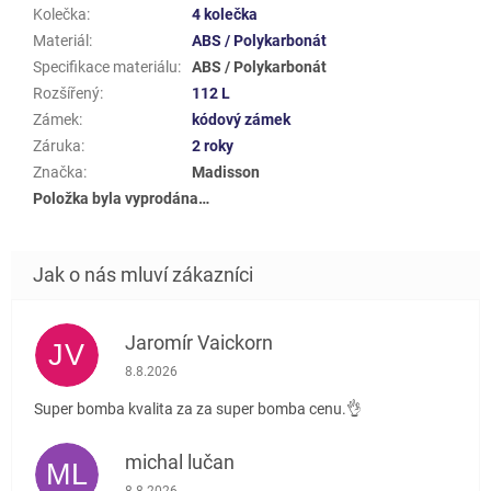
Kolečka
:
4 kolečka
Materiál
:
ABS / Polykarbonát
Specifikace materiálu
:
ABS / Polykarbonát
Rozšířený
:
112 L
Zámek
:
kódový zámek
Záruka
:
2 roky
Značka
:
Madisson
Položka byla vyprodána…
Jaromír Vaickorn
JV
Hodnocení obchodu je 5 z 5 hvězdiček.
8.8.2026
Super bomba kvalita za za super bomba cenu.👌
michal lučan
ML
Hodnocení obchodu je 5 z 5 hvězdiček.
8.8.2026