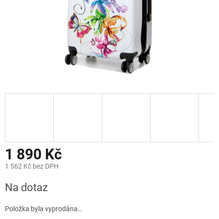
1 890 Kč
1 562 Kč bez DPH
Měrná
Na dotaz
cena:
Položka byla vyprodána…