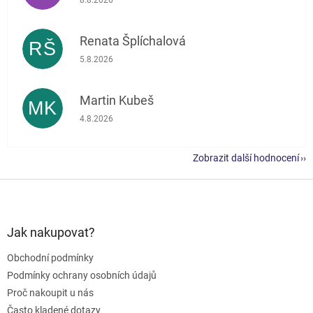
Renata Šplíchalová
RŠ
Hodnocení obchodu je 5 z 5 hvězdiček.
5.8.2026
Martin Kubeš
MK
Hodnocení obchodu je 5 z 5 hvězdiček.
4.8.2026
Zobrazit další hodnocení
Z
á
p
a
Jak nakupovat?
t
Obchodní podmínky
í
Podmínky ochrany osobních údajů
Proč nakoupit u nás
Často kladené dotazy