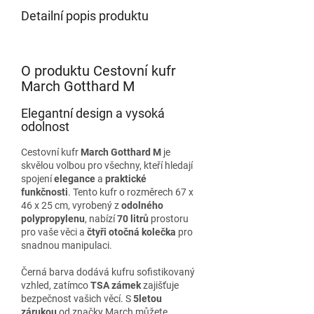
Detailní popis produktu
O produktu Cestovní kufr
March Gotthard M
Elegantní design a vysoká
odolnost
Cestovní kufr
March Gotthard M
je
skvělou volbou pro všechny, kteří hledají
spojení
elegance
a
praktické
funkčnosti
. Tento kufr o rozměrech 67 x
46 x 25 cm, vyrobený z
odolného
polypropylenu
, nabízí
70 litrů
prostoru
pro vaše věci a
čtyři otočná kolečka
pro
snadnou manipulaci.
Černá barva dodává kufru sofistikovaný
vzhled, zatímco
TSA zámek
zajišťuje
bezpečnost vašich věcí. S
5letou
zárukou
od značky March můžete