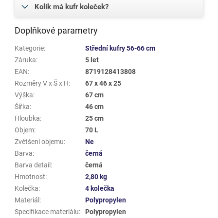
Kolik má kufr koleček?
Doplňkové parametry
Kategorie
:
Střední kufry 56-66 cm
Záruka
:
5 let
EAN
:
8719128413808
Rozměry V x Š x H
:
67 x 46 x 25
Výška
:
67 cm
Šířka
:
46 cm
Hloubka
:
25 cm
Objem
:
70 L
Zvětšení objemu
:
Ne
Barva
:
černá
Barva detail
:
černá
Hmotnost
:
2,80 kg
Kolečka
:
4 kolečka
Materiál
:
Polypropylen
Specifikace materiálu
:
Polypropylen