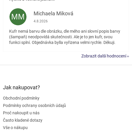
Michaela Miková
MM
Hodnocení obchodu je 5 z 5 hvězdiček.
4.8.2026
Kufr nemá barvu dle obrázku, dle mého ani slovní popis barvy
(šampaň) neodpovídá skutečnosti. Ale je to jen kufr, svou
funkci splní. Objednávka bylla vyřizena velmi rychle. Děkuji.
Zobrazit další hodnocení
Z
á
p
a
Jak nakupovat?
t
Obchodní podmínky
í
Podmínky ochrany osobních údajů
Proč nakoupit u nás
Často kladené dotazy
Vše o nákupu