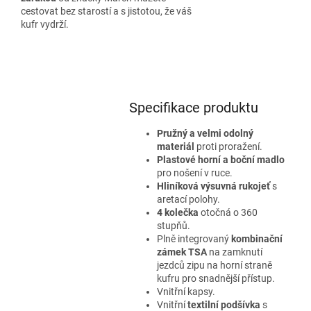
cestovat bez starostí a s jistotou, že váš
kufr vydrží.
Specifikace produktu
Pružný a velmi odolný
materiál
proti proražení.
Plastové horní a boční madlo
pro nošení v ruce.
Hliníková výsuvná rukojeť
s
aretací polohy.
4 kolečka
otočná o 360
stupňů.
Plně integrovaný
kombinační
zámek TSA
na zamknutí
jezdců zipu na horní straně
kufru pro snadnější přístup.
Vnitřní kapsy.
Vnitřní
textilní podšívka
s