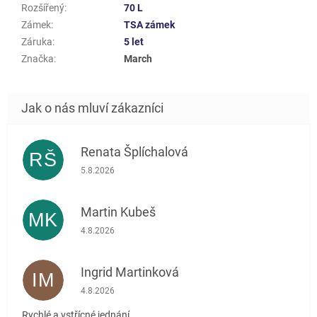
Rozšířený
:
70 L
Zámek
:
TSA zámek
Záruka
:
5 let
Značka
:
March
Renata Šplíchalová
RŠ
Hodnocení obchodu je 5 z 5 hvězdiček.
5.8.2026
Martin Kubeš
MK
Hodnocení obchodu je 5 z 5 hvězdiček.
4.8.2026
Ingrid Martinková
IM
Hodnocení obchodu je 5 z 5 hvězdiček.
4.8.2026
Rychlé a vstřícné jednání.