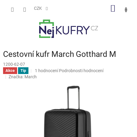
Přejít
NÁKUP
na
CZK
obsah
KOŠÍK
Cestovní kufr March Gotthard M
1200-62-07
Průměrné
1 hodnocení
Podrobnosti hodnocení
Akce
Tip
hodnocení
Značka:
March
produktu
je
5,0
z
5
hvězdiček.