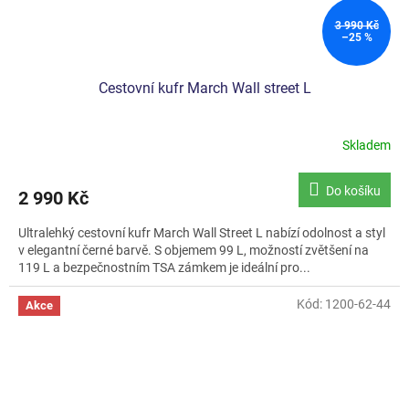
3 990 Kč
–25 %
Cestovní kufr March Wall street L
Skladem
Do košíku
2 990 Kč
Ultralehký cestovní kufr March Wall Street L nabízí odolnost a styl
v elegantní černé barvě. S objemem 99 L, možností zvětšení na
119 L a bezpečnostním TSA zámkem je ideální pro...
Kód:
1200-62-44
Akce