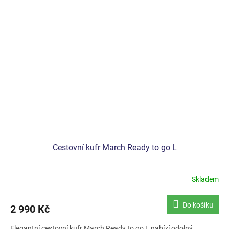
Cestovní kufr March Ready to go L
Skladem
Do košíku
2 990 Kč
Elegantní cestovní kufr March Ready to go L nabízí odolný