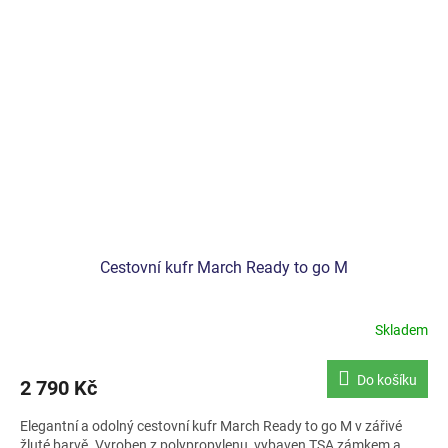
Cestovní kufr March Ready to go M
Skladem
Do košíku
2 790 Kč
Elegantní a odolný cestovní kufr March Ready to go M v zářivé
žluté barvě. Vyroben z polypropylenu, vybaven TSA zámkem a