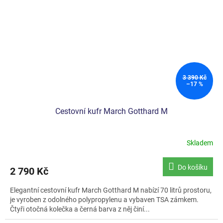
3 390 Kč
–17 %
Cestovní kufr March Gotthard M
Skladem
Průměrné
hodnocení
produktu
Do košíku
2 790 Kč
je
5,0
Elegantní cestovní kufr March Gotthard M nabízí 70 litrů prostoru,
z
je vyroben z odolného polypropylenu a vybaven TSA zámkem.
5
Čtyři otočná kolečka a černá barva z něj činí...
hvězdiček.