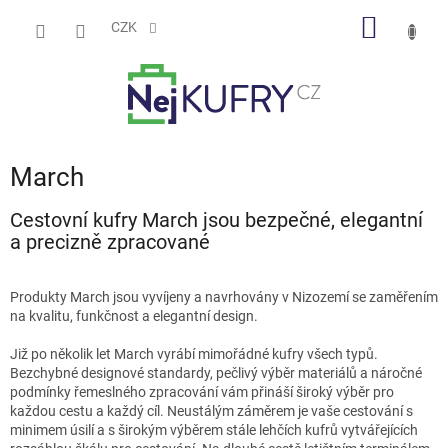
Přejít
NÁKUP
na
CZK
obsah
KOŠÍK
March
Cestovní kufry March jsou bezpečné, elegantní
a precizně zpracované
Produkty March jsou vyvíjeny a navrhovány v Nizozemí se zaměřením
na kvalitu, funkčnost a elegantní design.
Již po několik let March vyrábí mimořádné kufry všech typů.
Bezchybné designové standardy, pečlivý výběr materiálů a náročné
podmínky řemeslného zpracování vám přináší široký výběr pro
každou cestu a každý cíl. Neustálým záměrem je vaše cestování s
minimem úsilí a s širokým výběrem stále lehčích kufrů vytvářejících