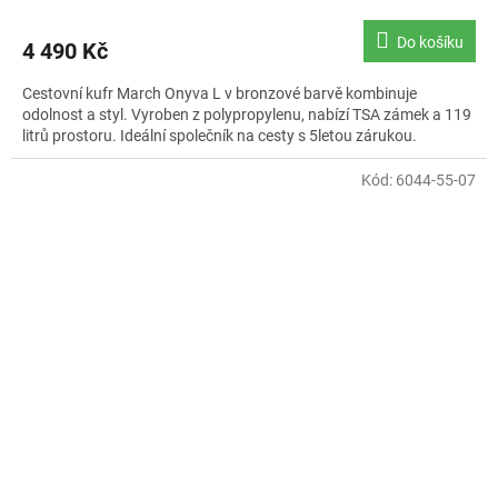
Do košíku
4 490 Kč
Cestovní kufr March Onyva L v bronzové barvě kombinuje
odolnost a styl. Vyroben z polypropylenu, nabízí TSA zámek a 119
litrů prostoru. Ideální společník na cesty s 5letou zárukou.
Kód:
6044-55-07