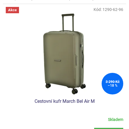
Kód:
1290-62-96
Akce
3 290 Kč
–18 %
Cestovní kufr March Bel Air M
Skladem