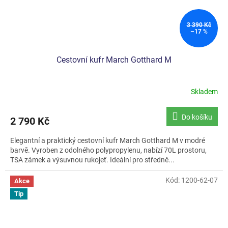
3 390 Kč
–17 %
Cestovní kufr March Gotthard M
Skladem
Do košíku
2 790 Kč
Elegantní a praktický cestovní kufr March Gotthard M v modré
barvě. Vyroben z odolného polypropylenu, nabízí 70L prostoru,
TSA zámek a výsuvnou rukojeť. Ideální pro středně...
Kód:
1200-62-07
Akce
Tip