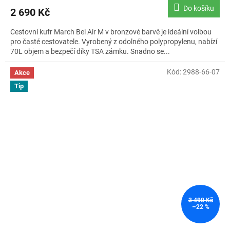
Do košíku
2 690 Kč
Cestovní kufr March Bel Air M v bronzové barvě je ideální volbou
pro časté cestovatele. Vyrobený z odolného polypropylenu, nabízí
70L objem a bezpečí díky TSA zámku. Snadno se...
Kód:
2988-66-07
Akce
Tip
3 490 Kč
–22 %