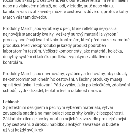
rozsáhlou škálu pro cestování. Na dlouhé cestě letištním terminálem
nebo na vlakovém nádraží, na lodi, v letadle, autě nebo vlaku,
kamkoliv vás život zavede, můžete cestovat s důvěrou, protože kufry
March vás tam dovedou.
Produkty March jsou vyráběny s péčí, které reflektují nejvyšší a
nejnovější standardy kvality. Veškerý surový materiál a výrobní
procesy podléhají kvalitativním kontrolám, které předcházejí samotné
produkci. Před velkoprodukcí je každý produkt podroben
laboratorním testům. Veškeré komponenty jako materiál, kolečka,
úchytný systém či kolečka podléhají vysokým kvalitativním
kontrolám.
Produkty March jsou navrhovány, vyráběny a testovány, aby odolaly
nekompromisnosti dnešního cestování. Všechny produkty musejí
splnit šest úskalí testování. Pád z výšky, jízda po kolečkách, zdolávání
schodů, výdrž držadel, teplotní test a odolnost nárazu.
Lehkost:
S perfektním designem a pečlivým výběrem materiálu, vytváří
zavazadla snadná na manipulaci bez ztráty kvality či bezpečnosti.
Základním cílem je poskytnout co nejlehčí zavazadlo pro nejrůznější
typy cestování. S širokou nabídkou lehkých zavazadel si budete
užívat každý svůj krok.