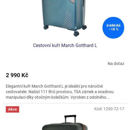
d
t
u
ů
k
t
ů
3 690 Kč
–18 %
Cestovní kufr March Gotthard L
Na dotaz
2 990 Kč
Elegantní kufr March Gotthard L je ideální pro náročné
cestovatele. Nabízí 111 litrů prostoru, TSA zámek a snadnou
manipulaci díky otočným kolečkům. Vyroben z odolného...
Kód:
1290-72-17
Akce