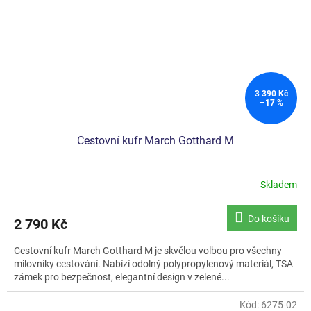
3 390 Kč
–17 %
Cestovní kufr March Gotthard M
Skladem
Průměrné
hodnocení
produktu
Do košíku
2 790 Kč
je
5,0
Cestovní kufr March Gotthard M je skvělou volbou pro všechny
z
milovníky cestování. Nabízí odolný polypropylenový materiál, TSA
5
zámek pro bezpečnost, elegantní design v zelené...
hvězdiček.
Kód:
6275-02