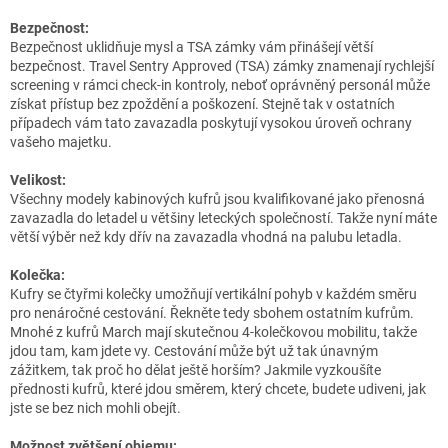
Bezpečnost:
Bezpečnost uklidňuje mysl a TSA zámky vám přinášejí větší
bezpečnost. Travel Sentry Approved (TSA) zámky znamenají rychlejší
screening v rámci check-in kontroly, neboť oprávněný personál může
získat přístup bez zpoždění a poškození. Stejně tak v ostatních
případech vám tato zavazadla poskytují vysokou úroveň ochrany
vašeho majetku.
Velikost:
Všechny modely kabinových kufrů jsou kvalifikované jako přenosná
zavazadla do letadel u většiny leteckých společností. Takže nyní máte
větší výběr než kdy dřív na zavazadla vhodná na palubu letadla.
Kolečka:
Kufry se čtyřmi kolečky umožňují vertikální pohyb v každém směru
pro nenáročné cestování. Řekněte tedy sbohem ostatním kufrům.
Mnohé z kufrů March mají skutečnou 4-kolečkovou mobilitu, takže
jdou tam, kam jdete vy. Cestování může být už tak únavným
zážitkem, tak proč ho dělat ještě horším? Jakmile vyzkoušíte
přednosti kufrů, které jdou směrem, který chcete, budete udiveni, jak
jste se bez nich mohli obejít.
Možnost zvětšení objemu: