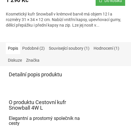
1 290 Kč
Do košíku
Kosmetický kufr Snowball v krémové barvě má objem 12 l a
rozměry 31 × 34 × 12 cm. Nabízí vnitřní kapsy, upevňovací gumy,
dělící přepážku i přední kapsy na zip. Lze jej nosit v...
Popis
Podobné (2)
Související soubory (1)
Hodnocení (1)
Diskuze
Značka
Detailní popis produktu
O produktu Cestovní kufr
Snowball 4W L
Elegantní a prostorný společník na
cesty