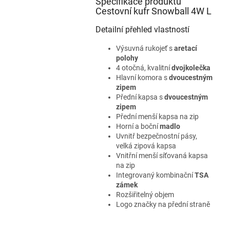
Specifikace produktu
Cestovní kufr Snowball 4W L
Detailní přehled vlastností
Výsuvná rukojeť s
aretací
polohy
4 otočná, kvalitní
dvojkolečka
Hlavní komora s
dvoucestným
zipem
Přední kapsa s
dvoucestným
zipem
Přední menší kapsa na zip
Horní a boční
madlo
Uvnitř bezpečnostní pásy,
velká zipová kapsa
Vnitřní menší síťovaná kapsa
na zip
Integrovaný kombinační
TSA
zámek
Rozšiřitelný objem
Logo značky na přední straně