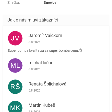
Značka
:
Snowball
Jaromír Vaickorn
JV
Hodnocení obchodu je 5 z 5 hvězdiček.
8.8.2026
Super bomba kvalita za za super bomba cenu.👌
michal lučan
ML
Hodnocení obchodu je 5 z 5 hvězdiček.
8.8.2026
Renata Šplíchalová
RŠ
Hodnocení obchodu je 5 z 5 hvězdiček.
5.8.2026
Martin Kubeš
MK
Hodnocení obchodu je 5 z 5 hvězdiček.
4.8.2026