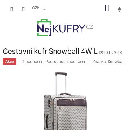
Přejít
NÁKUP
na
CZK
obsah
KOŠÍK
Cestovní kufr Snowball 4W L
39204-79-28
Průměrné
1 hodnocení
Podrobnosti hodnocení
Značka:
Snowball
Akce
hodnocení
produktu
je
5,0
z
5
hvězdiček.