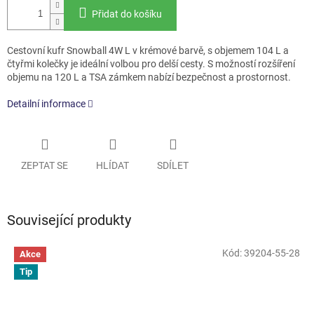
Přidat do košíku
Cestovní kufr Snowball 4W L v krémové barvě, s objemem 104 L a
čtyřmi kolečky je ideální volbou pro delší cesty. S možností rozšíření
objemu na 120 L a TSA zámkem nabízí bezpečnost a prostornost.
Detailní informace
ZEPTAT SE
HLÍDAT
SDÍLET
Související produkty
Kód:
39204-55-28
Akce
Tip