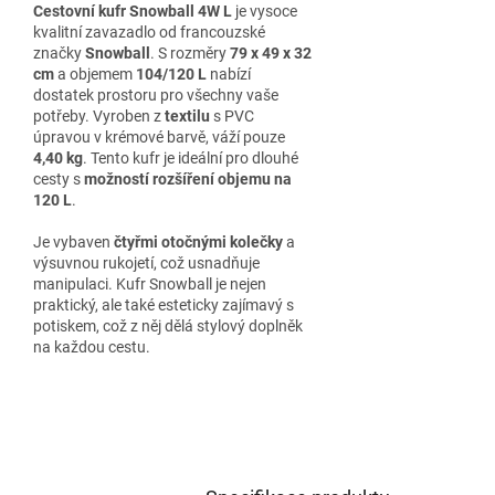
Cestovní kufr Snowball 4W L
je vysoce
kvalitní zavazadlo od francouzské
značky
Snowball
. S rozměry
79 x 49 x 32
cm
a objemem
104/120 L
nabízí
dostatek prostoru pro všechny vaše
potřeby. Vyroben z
textilu
s PVC
úpravou v krémové barvě, váží pouze
4,40 kg
. Tento kufr je ideální pro dlouhé
cesty s
možností rozšíření objemu na
120 L
.
Je vybaven
čtyřmi otočnými kolečky
a
výsuvnou rukojetí, což usnadňuje
manipulaci. Kufr Snowball je nejen
praktický, ale také esteticky zajímavý s
potiskem, což z něj dělá stylový doplněk
na každou cestu.