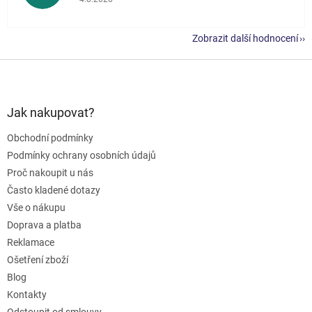
Zobrazit další hodnocení
Z
á
p
a
Jak nakupovat?
t
Obchodní podmínky
í
Podmínky ochrany osobních údajů
Proč nakoupit u nás
Často kladené dotazy
Vše o nákupu
Doprava a platba
Reklamace
Ošetření zboží
Blog
Kontakty