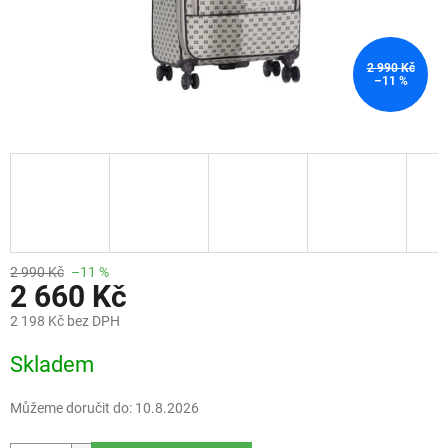
2 990 Kč
–11 %
2 990 Kč
–11 %
2 660 Kč
2 198 Kč bez DPH
Měrná
Skladem
cena:
Můžeme doručit do:
10.8.2026