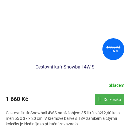
1 990 Kč
–16 %
Cestovní kufr Snowball 4W S
Skladem
Průměrné
hodnocení
produktu
1 660 Kč
Do košíku
je
5,0
Cestovní kufr Snowball 4W S nabízí objem 35 litrů, váží 2,60 kg a
z
měří 55 x 37 x 20 cm. V krémové barvě s TSA zámkem a čtyřmi
5
kolečky je ideální jako příruční zavazadlo.
hvězdiček.