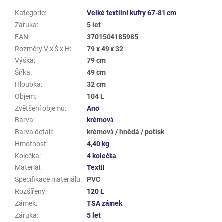
Kategorie
:
Velké textilní kufry 67-81 cm
Záruka
:
5 let
EAN
:
3701504185985
Rozměry V x Š x H
:
79 x 49 x 32
Výška
:
79 cm
Šířka
:
49 cm
Hloubka
:
32 cm
Objem
:
104 L
Zvětšení objemu
:
Ano
Barva
:
krémová
Barva detail
:
krémová / hnědá / potisk
Hmotnost
:
4,40 kg
Kolečka
:
4 kolečka
Materiál
:
Textil
Specifikace materiálu
:
PVC
Rozšířený
:
120 L
Zámek
:
TSA zámek
Záruka
:
5 let