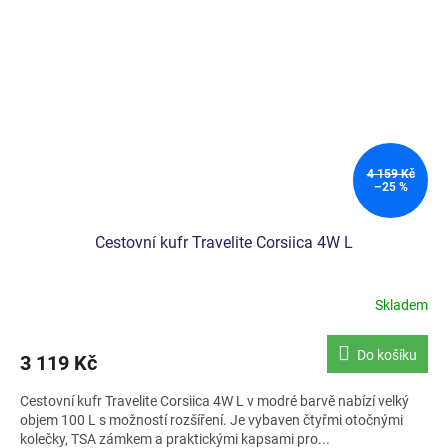
4 159 Kč
–25 %
Cestovní kufr Travelite Corsiica 4W L
Skladem
Do košíku
3 119 Kč
Cestovní kufr Travelite Corsiica 4W L v modré barvě nabízí velký
objem 100 L s možností rozšíření. Je vybaven čtyřmi otočnými
kolečky, TSA zámkem a praktickými kapsami pro...