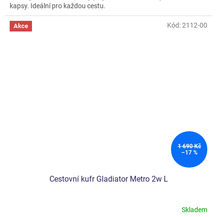
kapsy. Ideální pro každou cestu.
Kód:
2112-00
Akce
1 690 Kč
–17 %
Cestovní kufr Gladiator Metro 2w L
Skladem
Průměrné