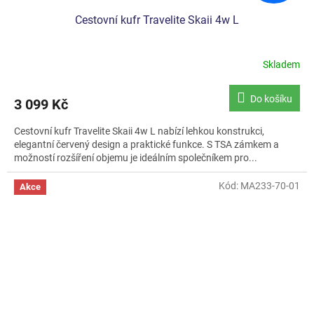
Cestovní kufr Travelite Skaii 4w L
Skladem
Průměrné
hodnocení
produktu
Do košíku
3 099 Kč
je
5,0
Cestovní kufr Travelite Skaii 4w L nabízí lehkou konstrukci,
z
elegantní červený design a praktické funkce. S TSA zámkem a
5
možností rozšíření objemu je ideálním společníkem pro...
hvězdiček.
Kód:
MA233-70-01
Akce