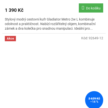
hodnocení
produktu
Do košíku
1 390 Kč
je
5,0
Stylový modrý cestovní kufr Gladiator Metro 2w L kombinuje
z
odolnost a praktičnost. Nabízí rozšiřitelný objem, kombinační
5
zámek a dva kolečka pro snadnou manipulaci. Ideální pro...
hvězdiček.
Kód:
92649-12
Akce
3 639 Kč
–14 %