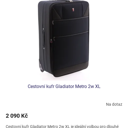
Cestovní kufr Gladiator Metro 2w XL
Na dotaz
Průměrné
hodnocení
2 090 Kč
produktu
je
Cestovní kufr Gladiator Metro 2w XL je ideální volbou pro dlouhé
5,0