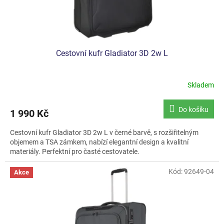
t
ů
Cestovní kufr Gladiator 3D 2w L
Skladem
Do košíku
1 990 Kč
Cestovní kufr Gladiator 3D 2w L v černé barvě, s rozšiřitelným
objemem a TSA zámkem, nabízí elegantní design a kvalitní
materiály. Perfektní pro časté cestovatele.
Kód:
92649-04
Akce