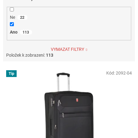
Ne
22
Ano
113
VYMAZAT FILTRY
Položek k zobrazení:
113
V
Kód:
2092-04
Tip
ý
p
i
s
p
r
o
d
u
k