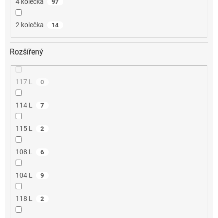
4 kolečka
97
2 kolečka
14
Rozšířený
117 L
0
114 L
7
115 L
2
108 L
6
104 L
9
118 L
2