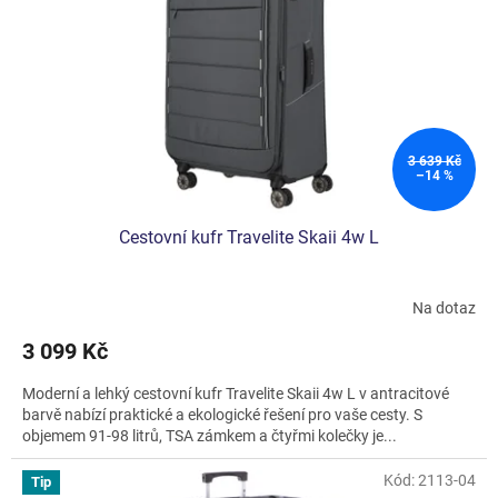
3 639 Kč
–14 %
Cestovní kufr Travelite Skaii 4w L
Na dotaz
Průměrné
hodnocení
3 099 Kč
produktu
je
Moderní a lehký cestovní kufr Travelite Skaii 4w L v antracitové
5,0
barvě nabízí praktické a ekologické řešení pro vaše cesty. S
z
objemem 91-98 litrů, TSA zámkem a čtyřmi kolečky je...
5
hvězdiček.
Kód:
2113-04
Tip