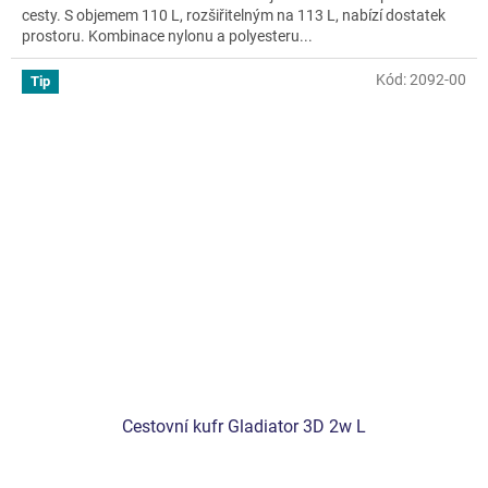
cesty. S objemem 110 L, rozšiřitelným na 113 L, nabízí dostatek
z
prostoru. Kombinace nylonu a polyesteru...
5
hvězdiček.
Kód:
2092-00
Tip
Cestovní kufr Gladiator 3D 2w L