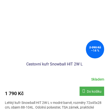
2 090 Kč
–14 %
Cestovní kufr Snowball HIT 2W L
Skladem
Do košíku
1 790 Kč
Lehký kufr Snowball HIT 2W L v modré barvě, rozměry 72x45x28
cm, objem 88-104L. Odolný polyester, TSA zámek, praktické