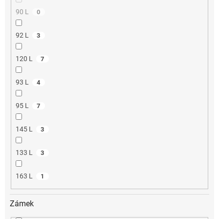
90 L
0
92 L
3
120 L
7
93 L
4
95 L
7
145 L
3
133 L
3
163 L
1
Zámek