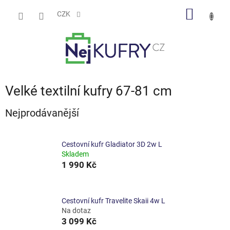
Přejít
NÁKUP
na
CZK
obsah
KOŠÍK
Velké textilní kufry 67-81 cm
Nejprodávanější
Cestovní kufr Gladiator 3D 2w L
Skladem
1 990 Kč
Cestovní kufr Travelite Skaii 4w L
Na dotaz
3 099 Kč