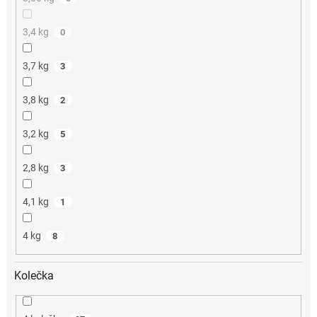
3,4 kg
0
3,7 kg
3
3,8 kg
2
3,2 kg
5
2,8 kg
3
4,1 kg
1
4 kg
8
Kolečka