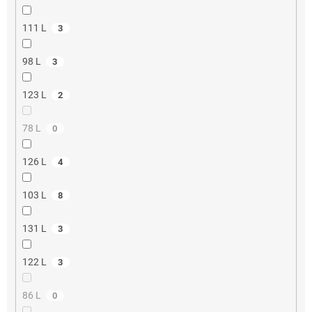
111 L
3
98 L
3
123 L
2
78 L
0
126 L
4
103 L
8
131 L
3
122 L
3
86 L
0