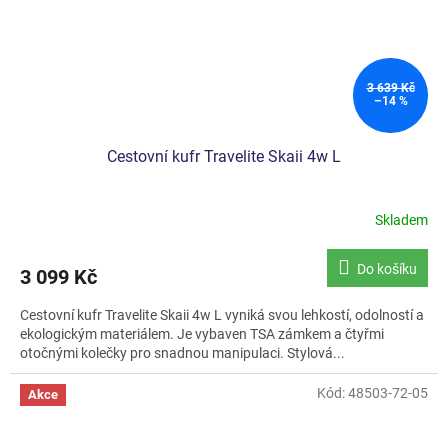
3 639 Kč
–14 %
Cestovní kufr Travelite Skaii 4w L
Skladem
Do košíku
3 099 Kč
Cestovní kufr Travelite Skaii 4w L vyniká svou lehkostí, odolností a
ekologickým materiálem. Je vybaven TSA zámkem a čtyřmi
otočnými kolečky pro snadnou manipulaci. Stylová...
Kód:
48503-72-05
Akce