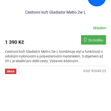
Cestovní kufr Gladiator Metro 2w L
Skladem
Do košíku
1 390 Kč
Cestovní kufr Gladiator Metro 2w L kombinuje styl a funkčnost s
odolným nylonovým a polyesterovým materiálem. S objemem až
95 L je ideální pro delší cesty. Vybaven kódovým...
Kód:
92649-25
Akce