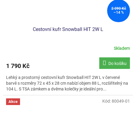
2 090 Kč
–14 %
Cestovní kufr Snowball HIT 2W L
Skladem
Do košíku
1 790 Kč
Lehký a prostorný cestovní kufr Snowball HIT 2W L v červené
barvě s rozměry 72 x 45 x 28 cm nabízí objem 88 L, rozšiřitelný na
104 L. S TSA zámkem a dvěma kolečky je ideální pro...
Kód:
80049-01
Akce