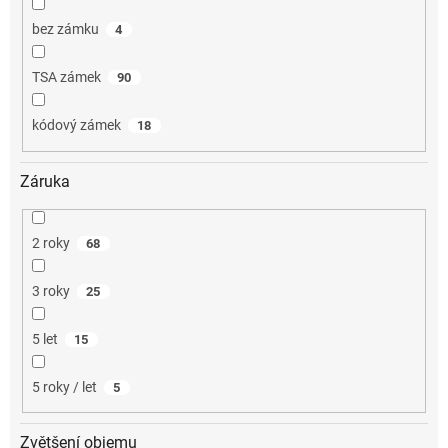
bez zámku
4
TSA zámek
90
kódový zámek
18
Záruka
2 roky
68
3 roky
25
5 let
15
5 roky / let
5
Zvětšení objemu