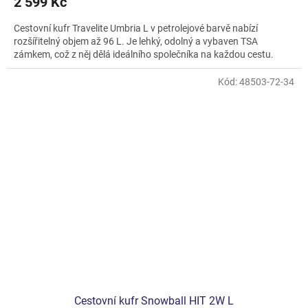
2 599 Kč
Cestovní kufr Travelite Umbria L v petrolejové barvě nabízí
rozšířitelný objem až 96 L. Je lehký, odolný a vybaven TSA
zámkem, což z něj dělá ideálního společníka na každou cestu.
Kód:
48503-72-34
Cestovní kufr Snowball HIT 2W L