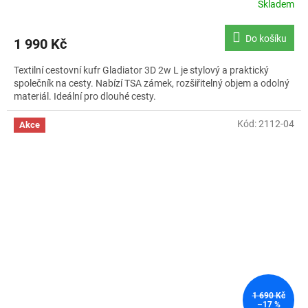
Skladem
Průměrné
hodnocení
produktu
Do košíku
1 990 Kč
je
5,0
Textilní cestovní kufr Gladiator 3D 2w L je stylový a praktický
z
společník na cesty. Nabízí TSA zámek, rozšiřitelný objem a odolný
5
materiál. Ideální pro dlouhé cesty.
hvězdiček.
Kód:
2112-04
Akce
1 690 Kč
–17 %