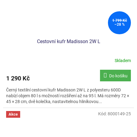
1 799 Kč
–28 %
Cestovní kufr Madisson 2W L
Skladem
Do košíku
1 290 Kč
Černý textilní cestovní kufr Madisson 2W L z polyesteru 600D
nabízí objem 80 l s možností rozšíření až na 95 l. Má rozměry 72 ×
45 × 28 cm, dvě kolečka, nastavitelnou hliníkovou...
Kód:
8000149-25
Akce