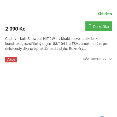
Skladem
Průměrné
hodnocení
produktu
Do košíku
2 090 Kč
je
5,0
Cestovní kufr Snowball HIT 2W L v khaki barvě nabízí lehkou
z
konstrukci, rozšiřitelný objem 88/104 L a TSA zámek. Ideální pro
5
delší cesty díky své praktičnosti a stylu. Rozměry...
hvězdiček.
Kód:
48503-72-02
Akce