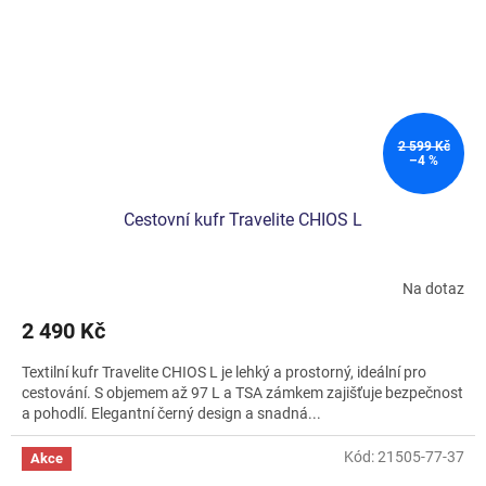
2 599 Kč
–4 %
Cestovní kufr Travelite CHIOS L
Na dotaz
2 490 Kč
Textilní kufr Travelite CHIOS L je lehký a prostorný, ideální pro
cestování. S objemem až 97 L a TSA zámkem zajišťuje bezpečnost
a pohodlí. Elegantní černý design a snadná...
Kód:
21505-77-37
Akce