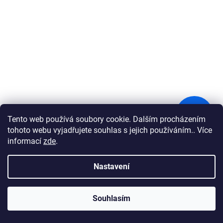
2 690 Kč
–30 %
Tento web používá soubory cookie. Dalším procházením
tohoto webu vyjadřujete souhlas s jejich používáním.. Více
informací
zde
.
Cestovní kufr Snowball 4W L
Nastavení
Skladem
Souhlasím
Do košíku
1 883 Kč