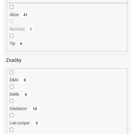
Akce
41
Novinka
0
Tip
6
Značky
D&N
8
Dielle
6
Gladiator
10
Lee cooper
5