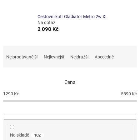
Cestovní kufr Gladiator Metro 2w XL
Na dotaz
2 090 Kč
Ř
a
Nejprodávanější
Nejlevnější
Nejdražší
Abecedně
z
e
n
Cena
í
p
1290
Kč
5590
Kč
r
o
d
u
k
t
Na skladě
102
ů