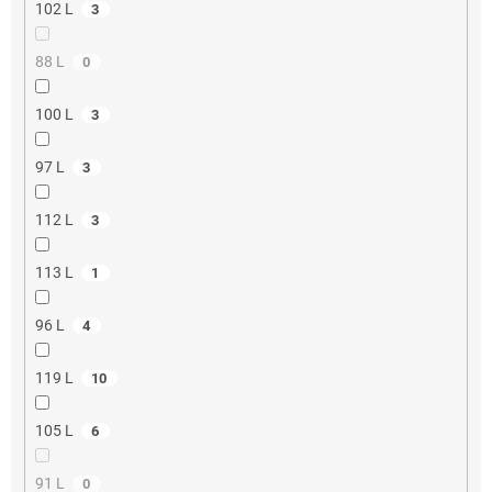
102 L
3
88 L
0
100 L
3
97 L
3
112 L
3
113 L
1
96 L
4
119 L
10
105 L
6
91 L
0