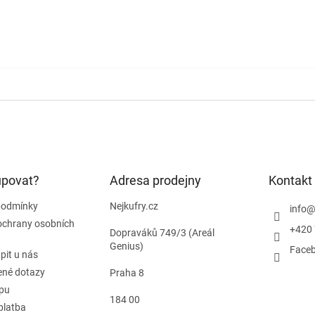
upovat?
Adresa prodejny
Kontakt
podmínky
Nejkufry.cz
info
ochrany osobních
+420 
Dopraváků 749/3 (Areál
Genius)
Face
pit u nás
ené dotazy
Praha 8
pu
184 00
platba