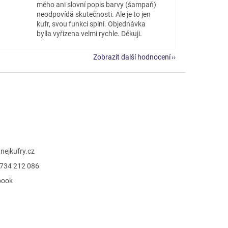
mého ani slovní popis barvy (šampaň)
neodpovídá skutečnosti. Ale je to jen
kufr, svou funkci splní. Objednávka
bylla vyřizena velmi rychle. Děkuji.
Zobrazit další hodnocení
@
nejkufry.cz
734 212 086
book