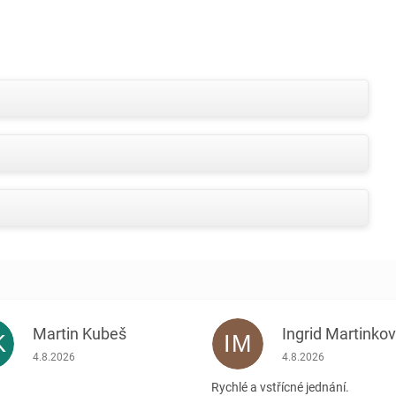
Martin Kubeš
Ingrid Martinko
K
IM
Hodnocení obchodu je 5 z 5 hvězdiček.
Hodnocení obchodu je
4.8.2026
4.8.2026
Rychlé a vstřícné jednání.