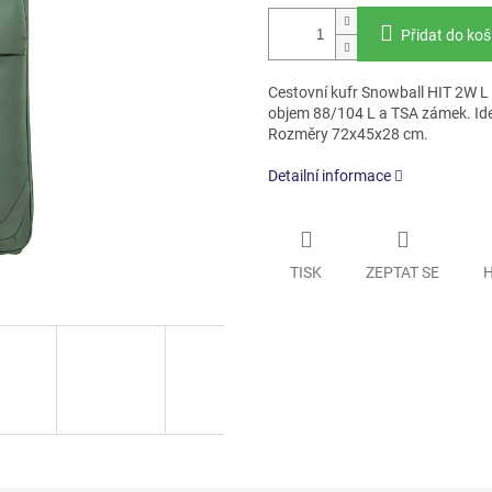
Přidat do koš
Cestovní kufr Snowball HIT 2W L v
objem 88/104 L a TSA zámek. Ideál
Rozměry 72x45x28 cm.
Detailní informace
TISK
ZEPTAT SE
H