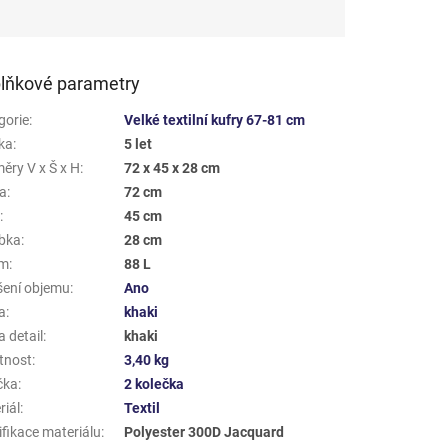
lňkové parametry
gorie
:
Velké textilní kufry 67-81 cm
ka
:
5 let
ěry V x Š x H
:
72 x 45 x 28 cm
a
:
72 cm
a
:
45 cm
bka
:
28 cm
em
:
88 L
šení objemu
:
Ano
a
:
khaki
 detail
:
khaki
tnost
:
3,40 kg
čka
:
2 kolečka
riál
:
Textil
ifikace materiálu
:
Polyester 300D Jacquard