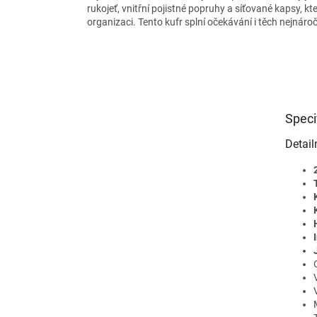
rukojeť, vnitřní pojistné popruhy a síťované kapsy, kte
organizaci. Tento kufr splní očekávání i těch nejnáro
Speci
Detail