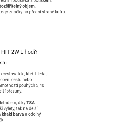
Textilní podšívka s potiskem.
Rozšiřitelný objem
.
Logo značky na přední straně kufru.
l HIT 2W L hodí?
estu
o cestovatele, kteří hledají
acovní cestu nebo
hmotností pouhých 3,40
lší přesuny.
 letadlem, díky
TSA
výlety, tak na delší
á
khaki barva
a odolný
ěk.