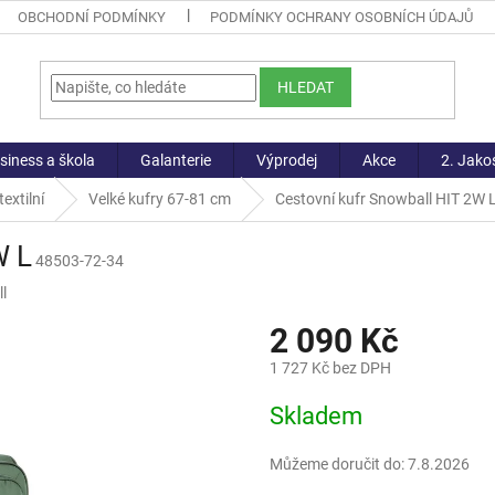
OBCHODNÍ PODMÍNKY
PODMÍNKY OCHRANY OSOBNÍCH ÚDAJŮ
HLEDAT
siness a škola
Galanterie
Výprodej
Akce
2. Jako
extilní
Velké kufry 67-81 cm
Cestovní kufr Snowball HIT 2W 
W L
48503-72-34
l
2 090 Kč
1 727 Kč bez DPH
Měrná
Skladem
cena:
Můžeme doručit do:
7.8.2026