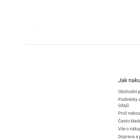
Z
á
p
a
t
Jak nak
í
Obchodní 
Podmínky 
údajů
Proč nakou
Často klad
Vše o náku
Doprava a 