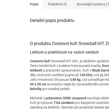
Popis
Podobné (3)
Související soubory (1
Detailní popis produktu
O produktu Cestovní kufr Snowball HIT 2
Lehkost a praktičnost na vašich cestách
Cestovní kufr
Snowball HIT 2W L je ideálním společn
Tento textilní kufr z kolekce francouzské značky
Sno
lehkostí
a precizním zpracováním. Kufr v
khaki barv
díky možnosti rozšíření pojme až
104 litrů
, což jej či
Jeho hmotnost činí pouze
3,40 kg
, což usnadňuje ma
45 x 28 cm
se snadno vejde do zavazadlového prosto
kolečky
pro snadný pohyb.
Materiál z
polyesteru 300D Jacquard
zaručuje odoln
Kufr je vybaven
TSA zámkem
pro bezpečné uzamčení 
zejména na letištích. Nechybí ani praktické detaily j