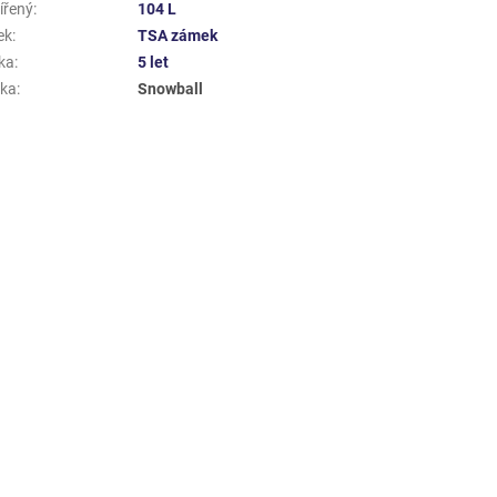
ířený
:
104 L
ek
:
TSA zámek
ka
:
5 let
ka
:
Snowball