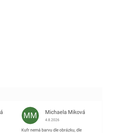
vá
Michaela Miková
MM
 5 z 5 hvězdiček.
Hodnocení obchodu je 5 z 5 hvězdiček.
4.8.2026
Kufr nemá barvu dle obrázku, dle