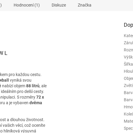
)
Hodnocení (1)
Diskuze
Značka
Dop
Kate
Záru
Rozm
W L
Výšk
Šířk
Hlou
íkem pro každou cestu.
Obj
wball
vyniká svou
Zvět
ě
nabízí objem
88 litrů
, ale
ní ideálním pro delší cesty.
Barv
nipulaci. S rozměry
72 x
Barva
ru a je vybaven
dvěma
Hmo
Kole
ost a dlouhou životnost.
Mate
vašich věcí, což oceníte
Spec
ako hliníková výsuvná