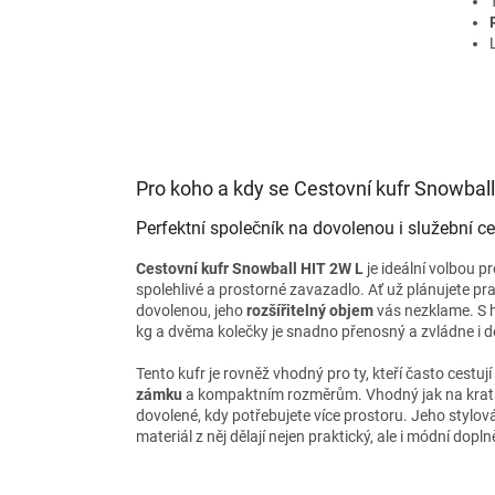
Pro koho a kdy se Cestovní kufr Snowbal
Perfektní společník na dovolenou i služební c
Cestovní kufr Snowball HIT 2W L
je ideální volbou pr
spolehlivé a prostorné zavazadlo. Ať už plánujete pr
dovolenou, jeho
rozšířitelný objem
vás nezklame. S 
kg a dvěma kolečky je snadno přenosný a zvládne i de
Tento kufr je rovněž vhodný pro ty, kteří často cestují
zámku
a kompaktním rozměrům. Vhodný jak na kratší 
dovolené, kdy potřebujete více prostoru. Jeho stylov
materiál z něj dělají nejen praktický, ale i módní dopln