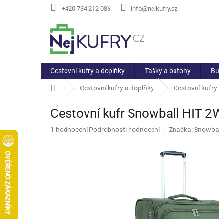
Přejít
+420 734 212 086
info@nejkufry.cz
na
obsah
Cestovní kufry a doplňky
Tašky a batohy
Bu
Domů
Cestovní kufry a doplňky
Cestovní kufry t
Cestovní kufr Snowball HIT 2
Průměrné
1 hodnocení
Podrobnosti hodnocení
Značka:
Snowbal
hodnocení
produktu
je
5,0
z
5
hvězdiček.