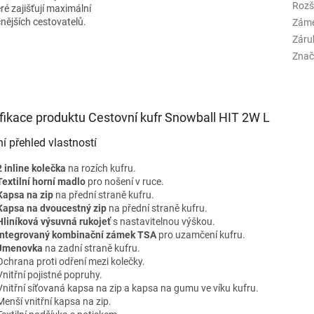
Rozš
ré zajišťují maximální
čnějších cestovatelů.
Zám
Záru
Znač
fikace produktu Cestovní kufr Snowball HIT 2W L
ní přehled vlastností
2 inline kolečka
na rozích kufru.
Textilní horní madlo
pro nošení v ruce.
Kapsa na zip
na přední straně kufru.
Kapsa na dvoucestný zip
na přední straně kufru.
Hliníková výsuvná rukojeť
s nastavitelnou výškou.
Integrovaný kombinační zámek TSA
pro uzamčení kufru.
Jmenovka
na zadní straně kufru.
Ochrana proti odření mezi kolečky.
Vnitřní pojistné popruhy.
Vnitřní síťovaná kapsa na zip a kapsa na gumu ve víku kufru.
Menší vnitřní kapsa na zip.