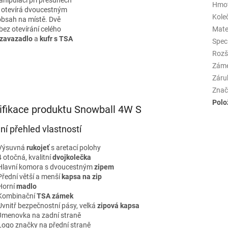
Hmo
e otevírá dvoucestným
Kole
obsah na místě. Dvě
bez otevírání celého
Mate
í zavazadlo
a
kufr s TSA
Spec
Rozš
Zám
Záru
Znač
Polo
ifikace produktu Snowball 4W S
lní přehled vlastností
Výsuvná
rukojeť
s aretací polohy
4 otočná, kvalitní
dvojkolečka
Hlavní komora s dvoucestným
zipem
Přední větší a menší
kapsa na zip
Horní
madlo
Kombinační
TSA zámek
Uvnitř bezpečnostní pásy, velká
zipová kapsa
Jmenovka na zadní straně
Logo značky na přední straně