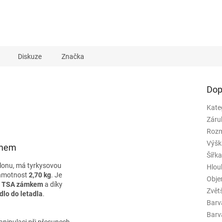
Diskuze
Značka
Dop
Kate
Záru
Rozm
Výšk
emem
Šířk
ylonu, má tyrkysovou
Hlou
hmotnost
2,70 kg
. Je
Obj
m
TSA zámkem
a díky
Zvět
lo do letadla
.
Barv
Barva
anipulaci při přesunech