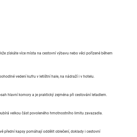
, takže získáte více místa na cestovní výbavu nebo věci pořízené během
ohodlné vedení kufru v letištní hale, na nádraží i v hotelu.
h hlavní komory a je praktický zejména při cestování letadlem.
neubírá velkou část povoleného hmotnostního limitu zavazadla.
vě přední kapsy pomáhají oddělit oblečení, doklady i cestovní