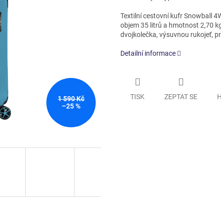
Textilní cestovní kufr Snowball 
objem 35 litrů a hmotnost 2,70 kg.
dvojkolečka, výsuvnou rukojeť, 
Detailní informace
TISK
ZEPTAT SE
H
1 590 Kč
–25 %