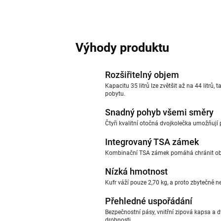
Výhody produktu
Rozšiřitelný objem
Kapacitu 35 litrů lze zvětšit až na 44 litrů
pobytu.
Snadný pohyb všemi směry
Čtyři kvalitní otočná dvojkolečka umožňují p
Integrovaný TSA zámek
Kombinační TSA zámek pomáhá chránit obsa
Nízká hmotnost
Kufr váží pouze 2,70 kg, a proto zbytečně 
Přehledné uspořádání
Bezpečnostní pásy, vnitřní zipová kapsa a d
drobnosti.