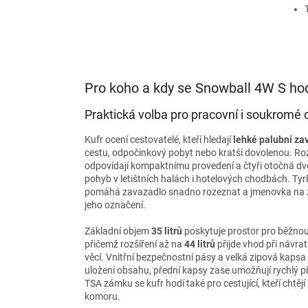
Pro koho a kdy se Snowball 4W S ho
Praktická volba pro pracovní i soukromé 
Kufr ocení cestovatelé, kteří hledají
lehké palubní za
cestu, odpočinkový pobyt nebo kratší dovolenou. Ro
odpovídají kompaktnímu provedení a čtyři otočná dvo
pohyb v letištních halách i hotelových chodbách. Ty
pomáhá zavazadlo snadno rozeznat a jmenovka na 
jeho označení.
Základní objem
35 litrů
poskytuje prostor pro běžnou
přičemž rozšíření až na
44 litrů
přijde vhod při návra
věcí. Vnitřní bezpečnostní pásy a velká zipová kapsa
uložení obsahu, přední kapsy zase umožňují rychlý p
TSA zámku se kufr hodí také pro cestující, kteří chtějí
komoru.