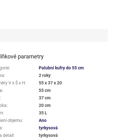
lňkové parametry
gorie
:
Palubní kufry do 55 cm
ka
:
2 roky
ěry V x Š x H
:
55 x 37 x 20
a
:
55 cm
a
:
37 cm
bka
:
20 cm
em
:
35 L
šení objemu
:
Ano
a
:
tyrkysová
 detail
:
tyrkysová