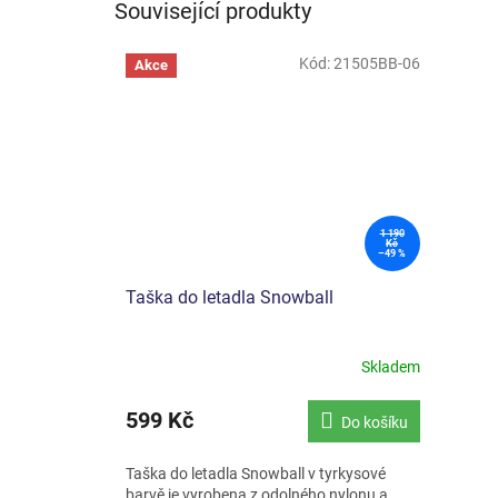
Související produkty
Kód:
21505BB-06
Akce
1 190
Kč
–49 %
Taška do letadla Snowball
Skladem
599 Kč
Do košíku
Taška do letadla Snowball v tyrkysové
barvě je vyrobena z odolného nylonu a