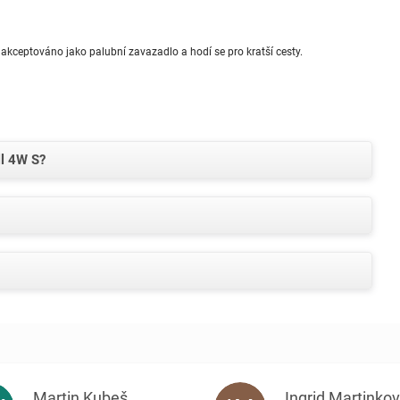
 akceptováno jako palubní zavazadlo a hodí se pro kratší cesty.
ll 4W S?
Martin Kubeš
Ingrid Martinko