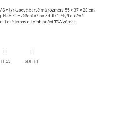
4W S v tyrkysové barvě má rozměry 55 × 37 × 20 cm,
 Nabízí rozšíření až na 44 litrů, čtyři otočná
praktické kapsy a kombinační TSA zámek.
LÍDAT
SDÍLET