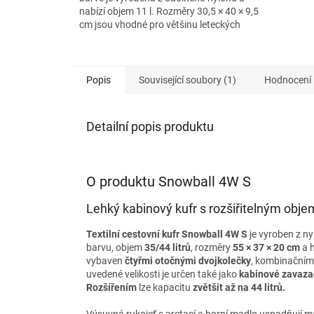
nabízí objem 11 l. Rozměry 30,5 × 40 × 9,5
cm jsou vhodné pro většinu leteckých
společností. Uvnitř...
Popis
Související soubory (1)
Hodnocení
Detailní popis produktu
O produktu Snowball 4W S
Lehký kabinový kufr s rozšiřitelným obj
Textilní cestovní kufr Snowball 4W S
je vyroben z n
barvu, objem
35/44 litrů
, rozměry
55 × 37 × 20 cm
a 
vybaven
čtyřmi otočnými dvojkolečky
, kombinační
uvedené velikosti je určen také jako
kabinové zavazad
Rozšířením
lze kapacitu
zvětšit až na 44 litrů.
Výsuvná rukojeť s aretací a horní madlo usnadňují m