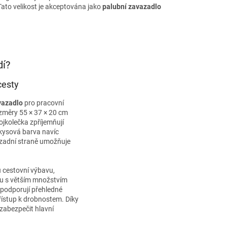
Tato velikost je akceptována jako
palubní zavazadlo
dí?
cesty
vazadlo
pro pracovní
změry 55 × 37 × 20 cm
jkolečka zpříjemňují
rkysová barva navíc
zadní straně umožňuje
 cestovní výbavu,
tu s větším množstvím
 podporují přehledné
řístup k drobnostem. Díky
 zabezpečit hlavní