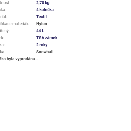
tnost
:
2,70 kg
čka
:
4 kolečka
riál
:
Textil
ifikace materiálu
:
Nylon
ířený
:
44 L
ek
:
TSA zámek
ka
:
2 roky
ka
:
Snowball
žka byla vyprodána…