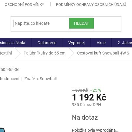
OBCHODNÍ PODMÍNKY
PODMÍNKY OCHRANY OSOBNÍCH ÚDAJŮ
HLEDAT
siness a škola
Galanterie
Výprodej
Akce
2. Jako
extilní
Palubní kufry do 55 cm
Cestovní kufr Snowball 4W S
1505-55-06
 hodnocení
Značka:
Snowball
1 590 Kč
–25 %
1 192 Kč
985 Kč bez DPH
Měrná
Na dotaz
cena:
Položka byla vyprodána…