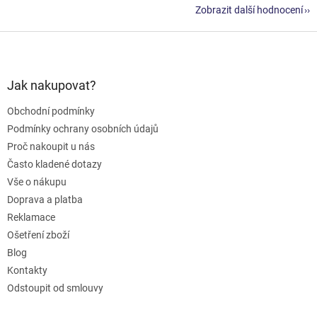
Zobrazit další hodnocení
Z
á
p
a
Jak nakupovat?
t
Obchodní podmínky
í
Podmínky ochrany osobních údajů
Proč nakoupit u nás
Často kladené dotazy
Vše o nákupu
Doprava a platba
Reklamace
Ošetření zboží
Blog
Kontakty
Odstoupit od smlouvy