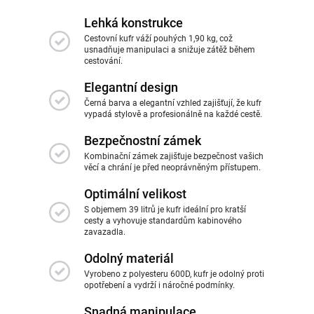
Lehká konstrukce
Cestovní kufr váží pouhých 1,90 kg, což
usnadňuje manipulaci a snižuje zátěž během
cestování.
Elegantní design
Černá barva a elegantní vzhled zajišťují, že kufr
vypadá stylově a profesionálně na každé cestě.
Bezpečnostní zámek
Kombinační zámek zajišťuje bezpečnost vašich
věcí a chrání je před neoprávněným přístupem.
Optimální velikost
S objemem 39 litrů je kufr ideální pro kratší
cesty a vyhovuje standardům kabinového
zavazadla.
Odolný materiál
Vyrobeno z polyesteru 600D, kufr je odolný proti
opotřebení a vydrží i náročné podmínky.
Snadná manipulace