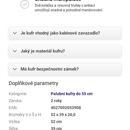
Dvě kolečka a výsuvná trolley s aretací
umožňují snadné a pohodlné manévrování.
Je kufr vhodný jako kabinové zavazadlo?
Jaký je materiál kufru?
Má kufr bezpečnostní zámek?
Doplňkové parametry
Kategorie
:
Palubní kufry do 55 cm
Záruka
:
2 roky
EAN
:
4027002053908
Rozměry V x Š x H
:
52 x 39 x 20,0
Výška
:
52 cm
Šířka
:
39 cm