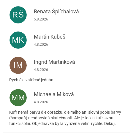
Renata Šplíchalová
RŠ
Hodnocení obchodu je 5 z 5 hvězdiček.
5.8.2026
Martin Kubeš
MK
Hodnocení obchodu je 5 z 5 hvězdiček.
4.8.2026
Ingrid Martinková
IM
Hodnocení obchodu je 5 z 5 hvězdiček.
4.8.2026
Rychlé a vstřícné jednání.
Michaela Miková
MM
Hodnocení obchodu je 5 z 5 hvězdiček.
4.8.2026
Kufr nemá barvu dle obrázku, dle mého ani slovní popis barvy
(šampaň) neodpovídá skutečnosti. Ale je to jen kufr, svou
funkci splní. Objednávka bylla vyřizena velmi rychle. Děkuji.