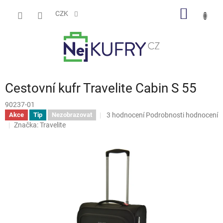
Přejít
NÁKUP
na
CZK
obsah
KOŠÍK
Cestovní kufr Travelite Cabin S 55
90237-01
Průměrné
3 hodnocení
Podrobnosti hodnocení
Akce
Tip
Nezobrazovat
hodnocení
Značka:
Travelite
produktu
je
4,7
z
5
hvězdiček.