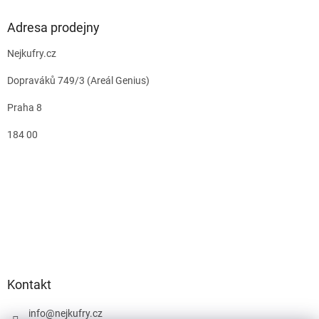
Adresa prodejny
Nejkufry.cz
Dopraváků 749/3 (Areál Genius)
Praha 8
184 00
Kontakt
info
@
nejkufry.cz