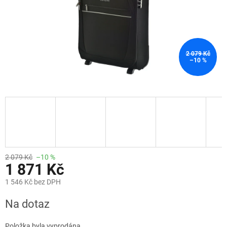
2 079 Kč
–10 %
2 079 Kč
–10 %
1 871 Kč
1 546 Kč bez DPH
Měrná
Na dotaz
cena:
Položka byla vyprodána…