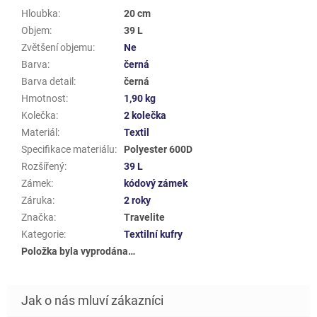
Hloubka
:
20 cm
Objem
:
39 L
Zvětšení objemu
:
Ne
Barva
:
černá
Barva detail
:
černá
Hmotnost
:
1,90 kg
Kolečka
:
2 kolečka
Materiál
:
Textil
Specifikace materiálu
:
Polyester 600D
Rozšířený
:
39 L
Zámek
:
kódový zámek
Záruka
:
2 roky
Značka
:
Travelite
Kategorie
:
Textilní kufry
Položka byla vyprodána…