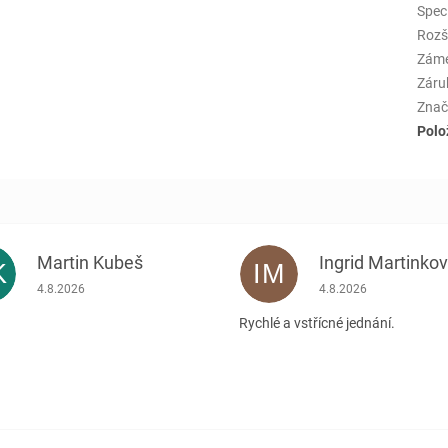
Spec
Rozš
Zám
Záru
Znač
Polo
Martin Kubeš
Ingrid Martinko
K
IM
Hodnocení obchodu je 5 z 5 hvězdiček.
Hodnocení obchodu je
4.8.2026
4.8.2026
Rychlé a vstřícné jednání.