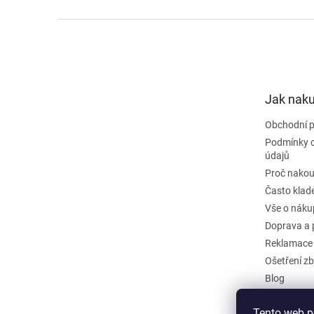
Z
á
p
a
t
Jak nak
í
Obchodní 
Podmínky 
údajů
Proč nakou
Často klad
Vše o náku
Doprava a 
Reklamace
Ošetření zb
Blog
Kontakty
Tento web p
Odstoupit 