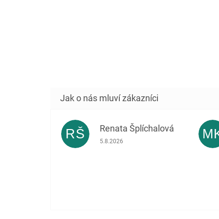
Renata Šplíchalová
RŠ
M
Hodnocení obchodu je 5 z 5 hvězdiček.
5.8.2026