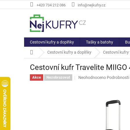
Přejít
+420 734 212 086
info@nejkufry.cz
na
obsah
Cestovní kufry a doplňky
Tašky a batohy
Bu
Domů
Cestovní kufry a doplňky
Cestovní kufry t
Cestovní kufr Travelite MIIGO
Průměrné
Neohodnoceno
Podrobnosti
Akce
Nezobrazovat
hodnocení
produktu
je
0,0
z
5
hvězdiček.