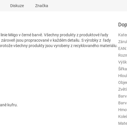
Diskuze
Značka
Dop
linie Miigo v černé barvě.
Všechny produkty z produktové řady
Kate
, zároveň jsou propracované v každém detailu. S výrobky z řady
Záru
, protože všechny produkty jsou vyrobeny z recyklovaného materiálu.
EAN
:
Rozm
Výšk
Šířk
Hlou
Obj
Zvět
Barv
Barva
aně kufru.
Hmo
Kole
Mate