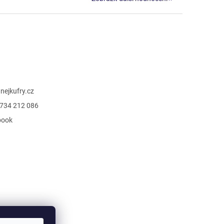
@
nejkufry.cz
734 212 086
book