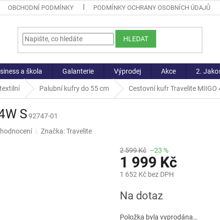
OBCHODNÍ PODMÍNKY
PODMÍNKY OCHRANY OSOBNÍCH ÚDAJŮ
HLEDAT
siness a škola
Galanterie
Výprodej
Akce
2. Jako
extilní
Palubní kufry do 55 cm
Cestovní kufr Travelite MIIGO
 4W S
92747-01
 hodnocení
Značka:
Travelite
2 599 Kč
–23 %
1 999 Kč
1 652 Kč bez DPH
Měrná
Na dotaz
cena:
Položka byla vyprodána…