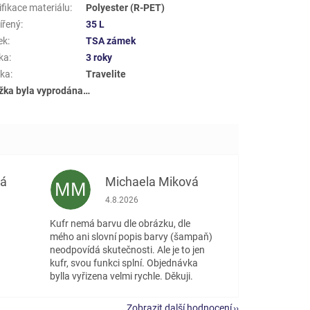
ifikace materiálu
:
Polyester (R-PET)
ířený
:
35 L
ek
:
TSA zámek
ka
:
3 roky
ka
:
Travelite
žka byla vyprodána…
vá
Michaela Miková
MM
 5 z 5 hvězdiček.
Hodnocení obchodu je 5 z 5 hvězdiček.
4.8.2026
Kufr nemá barvu dle obrázku, dle
mého ani slovní popis barvy (šampaň)
neodpovídá skutečnosti. Ale je to jen
kufr, svou funkci splní. Objednávka
bylla vyřizena velmi rychle. Děkuji.
Zobrazit další hodnocení