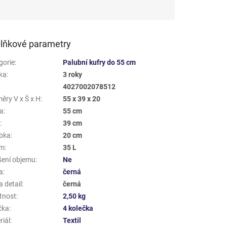
lňkové parametry
gorie
:
Palubní kufry do 55 cm
ka
:
3 roky
4027002078512
ěry V x Š x H
:
55 x 39 x 20
a
:
55 cm
a
:
39 cm
bka
:
20 cm
em
:
35 L
šení objemu
:
Ne
a
:
černá
 detail
:
černá
tnost
:
2,50 kg
čka
:
4 kolečka
riál
:
Textil