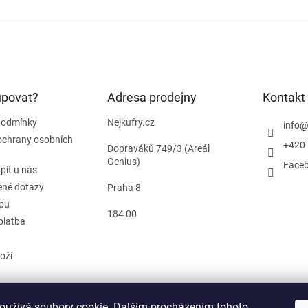
upovat?
Adresa prodejny
Kontakt
podmínky
Nejkufry.cz
info
ochrany osobních
+420 
Dopraváků 749/3 (Areál
Genius)
Face
pit u nás
ené dotazy
Praha 8
pu
184 00
platba
oží
oužívá soubory cookie. Dalším procházením tohoto
od smlouvy