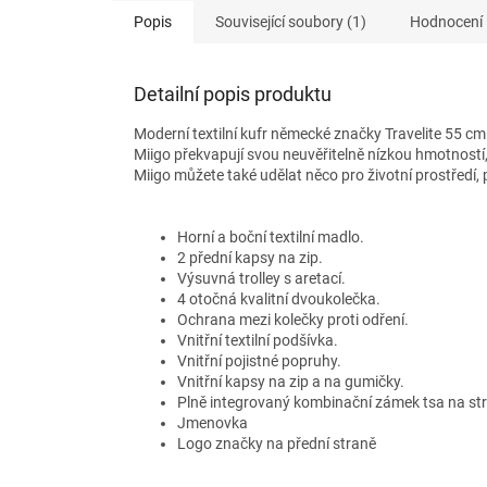
Popis
Související soubory (1)
Hodnocení
Detailní popis produktu
Moderní textilní kufr německé značky Travelite 55 cm 
Miigo překvapují svou neuvěřitelně nízkou hmotností
Miigo můžete také udělat něco pro životní prostředí
Horní a boční textilní madlo.
2 přední kapsy na zip.
Výsuvná trolley s aretací.
4 otočná kvalitní dvoukolečka.
Ochrana mezi kolečky proti odření.
Vnitřní textilní podšívka.
Vnitřní pojistné popruhy.
Vnitřní kapsy na zip a na gumičky.
Plně integrovaný kombinační zámek tsa na str
Jmenovka
Logo značky na přední straně