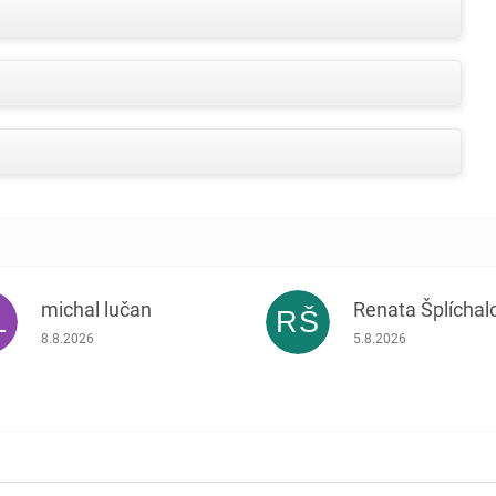
michal lučan
Renata Šplíchal
L
RŠ
Hodnocení obchodu je 5 z 5 hvězdiček.
Hodnocení obchodu je
8.8.2026
5.8.2026