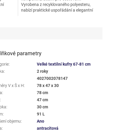
tní
Vyrobena z recyklovaného polyesteru,
nabízí praktické uspořádání a elegantní
antracitový vzhled....
lňkové parametry
gorie
:
Velké textilní kufry 67-81 cm
ka
:
2 roky
4027002078147
ěry V x Š x H
:
78 x 47 x 30
a
:
78 cm
a
:
47 cm
bka
:
30 cm
em
:
91 L
šení objemu
:
Ano
a
:
antracitová