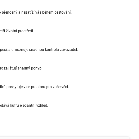
o přenosný a nezatíží vás během cestování.
ří životní prostředí.
ezpečí, a umožňuje snadnou kontrolu zavazadel.
eť zajišťují snadný pohyb.
trů poskytuje více prostoru pro vaše věci.
dává kufru elegantní vzhled.