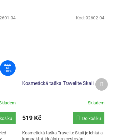
2601-04
Kód:
92602-04
2 079
Kč
–18 %
Další
Kosmetická taška Travelite Skaii
produkt
Skladem
Skladem
519 Kč
košíku
Do košíku
eled
Kosmetická taška Travelite Skaii je lehká a
ky
kompaktní, ideální pro cestování.