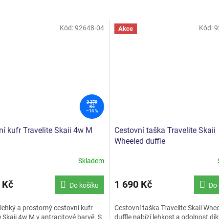
Kód:
92648-04
Kód:
9
Akce
3 379
Kč
–14 %
í kufr Travelite Skaii 4w M
Cestovní taška Travelite Skaii
Wheeled duffle
Skladem
né
ní
u
 Kč
1 690 Kč
Do košíku
Do 
lehký a prostorný cestovní kufr
Cestovní taška Travelite Skaii Whe
e Skaii 4w M v antracitové barvě. S
duffle nabízí lehkost a odolnost dí