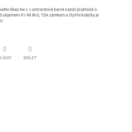
elite Skaii 4w L v antracitové barvě nabízí praktické a
. S objemem 91-98 litrů, TSA zámkem a čtyřmi kolečky je
í.
LÍDAT
SDÍLET