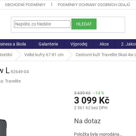
OBCHODNÍ PODMÍNKY
PODMÍNKY OCHRANY OSOBNÍCH ÚDAJŮ
HLEDAT
siness a škola
Galanterie
Výprodej
Akce
2. Jako
extilní
Velké kufry 67-81 cm
Cestovní kufr Travelite Skaii 4w 
w L
92649-04
ka:
Travelite
3 639 Kč
–14 %
3 099 Kč
2 561 Kč bez DPH
Měrná
Na dotaz
cena:
Položka byla vyprodána…