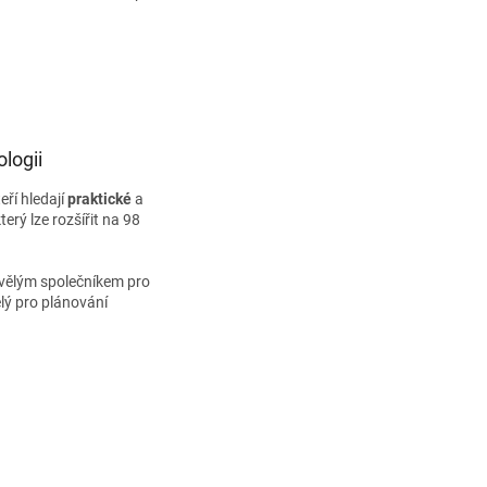
logii
teří hledají
praktické
a
terý lze rozšířit na 98
kvělým společníkem pro
ělý pro plánování