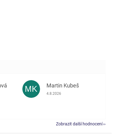
ová
Martin Kubeš
MK
 5 z 5 hvězdiček.
Hodnocení obchodu je 5 z 5 hvězdiček.
4.8.2026
Zobrazit další hodnocení