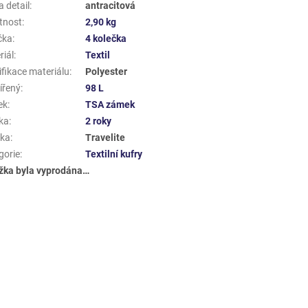
 detail
:
antracitová
tnost
:
2,90 kg
čka
:
4 kolečka
riál
:
Textil
ifikace materiálu
:
Polyester
ířený
:
98 L
ek
:
TSA zámek
ka
:
2 roky
ka
:
Travelite
gorie
:
Textilní kufry
žka byla vyprodána…