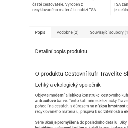
časté cestovatele. Vyroben z
TSA zám
hvězdiček.
hvězdič
recyklovaného materiálu, nabízí TSA
je ideál
zámek, prostorný interiér a...
recyklov
Popis
Podobné (2)
Související soubory (1
Detailní popis produktu
O produktu Cestovní kufr Travelite S
Lehký a ekologický společník
Objevte
moderní
a
lehkou
konstrukci cestovního kufru
antracitové
barvě. Tento kufr německé značky Traveli
pohodlí na cestách, s důrazem na
nízkou hmotnost
recyklovaného materiálu, přispívá k udržitelnosti a
ek
Série Skaii je
promyšlená
do posledního detailu. Díky
kolečkům
a
výsuvné trolley
rukojeti je manipulace s