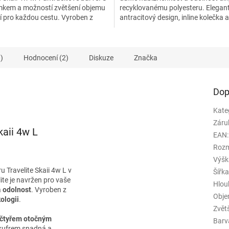
kem a možností zvětšení objemu
recyklovanému polyesteru. Elegan
ek.
ní pro každou cestu. Vyroben z
antracitový design, inline kolečka a
aných...
praktické úložné prostory...
)
Hodnocení (2)
Diskuze
Značka
Dop
Kate
Záru
kaii 4w L
EAN
:
Rozm
Výšk
 Travelite Skaii 4w L v
Šířk
te je navržen pro vaše
Hlou
a
odolnost
. Vyroben z
Obj
ologii
.
Zvět
čtyřem otočným
Barv
 kufrem snadná a