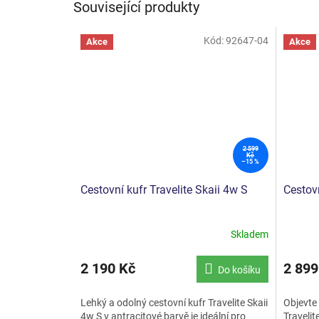
Související produkty
Kód:
92647-04
Akce
Akce
2 599
Kč
–15 %
Cestovní kufr Travelite Skaii 4w S
Cestovn
Skladem
Průměrné
Průměr
hodnocení
hodnoce
produktu
produkt
2 190 Kč
2 899
Do košíku
je
je
5,0
4,5
Lehký a odolný cestovní kufr Travelite Skaii
Objevte 
z
z
4w S v antracitové barvě je ideální pro
Travelit
5
5