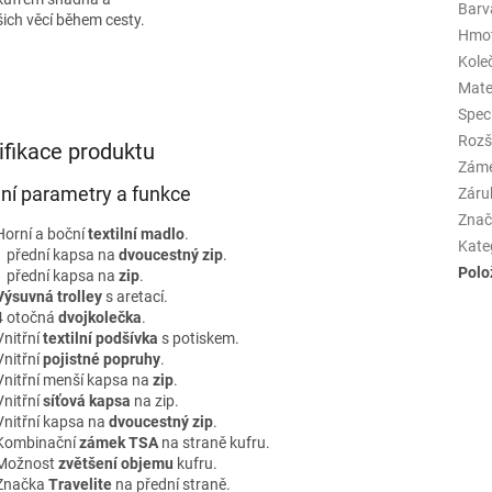
Barva
ich věcí během cesty.
Hmo
Kole
Mate
Spec
Rozš
ifikace produktu
Zám
lní parametry a funkce
Záru
Znač
Horní a boční
textilní madlo
.
Kate
1 přední kapsa na
dvoucestný zip
.
Polo
1 přední kapsa na
zip
.
Výsuvná trolley
s aretací.
4 otočná
dvojkolečka
.
Vnitřní
textilní podšívka
s potiskem.
Vnitřní
pojistné popruhy
.
Vnitřní menší kapsa na
zip
.
Vnitřní
síťová kapsa
na zip.
Vnitřní kapsa na
dvoucestný zip
.
Kombinační
zámek TSA
na straně kufru.
Možnost
zvětšení objemu
kufru.
Značka
Travelite
na přední straně.