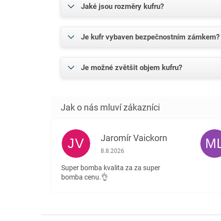
Jaké jsou rozměry kufru?
Je kufr vybaven bezpečnostním zámkem?
Je možné zvětšit objem kufru?
Jaromír Vaickorn
JV
M
Hodnocení obchodu je 5 z 5 hvězdiček.
8.8.2026
Super bomba kvalita za za super
bomba cenu.👌
Z