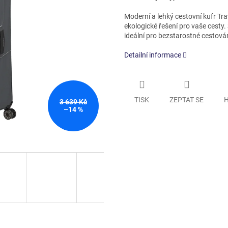
Moderní a lehký cestovní kufr Trav
ekologické řešení pro vaše cesty
ideální pro bezstarostné cestován
Detailní informace
TISK
ZEPTAT SE
H
3 639 Kč
–14 %