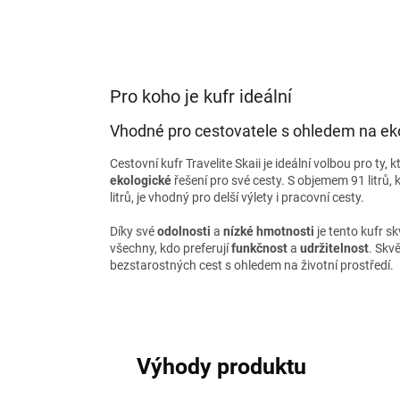
Pro koho je kufr ideální
Vhodné pro cestovatele s ohledem na eko
Cestovní kufr Travelite Skaii je ideální volbou pro ty, k
ekologické
řešení pro své cesty. S objemem 91 litrů, k
litrů, je vhodný pro delší výlety i pracovní cesty.
Díky své
odolnosti
a
nízké hmotnosti
je tento kufr s
všechny, kdo preferují
funkčnost
a
udržitelnost
. Skv
bezstarostných cest s ohledem na životní prostředí.
Výhody produktu