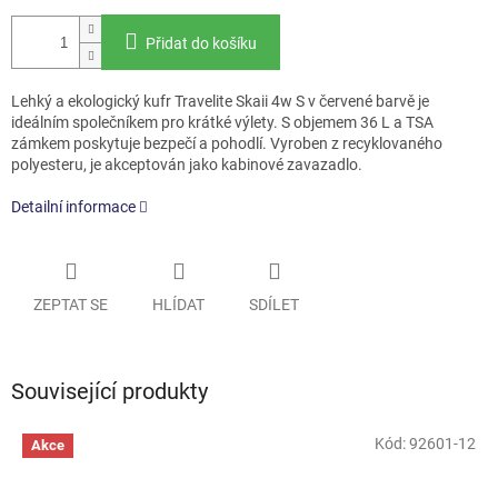
Přidat do košíku
Lehký a ekologický kufr Travelite Skaii 4w S v červené barvě je
ideálním společníkem pro krátké výlety. S objemem 36 L a TSA
zámkem poskytuje bezpečí a pohodlí. Vyroben z recyklovaného
polyesteru, je akceptován jako kabinové zavazadlo.
Detailní informace
ZEPTAT SE
HLÍDAT
SDÍLET
Související produkty
Kód:
92601-12
Akce