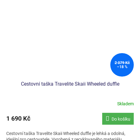
2 079 Kč
–18 %
Cestovní taška Travelite Skaii Wheeled duffle
Skladem
1 690 Kč
Do košíku
Cestovní taška Travelite Skaii Wheeled duffle je lehká a odolná,
ideální pro cestovatele. Vyrobená z recyklovaného materiálu,