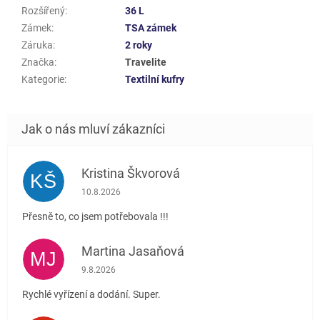
Rozšířený
:
36 L
Zámek
:
TSA zámek
Záruka
:
2 roky
Značka
:
Travelite
Kategorie
:
Textilní kufry
Kristina Škvorová
KŠ
Hodnocení obchodu je 5 z 5 hvězdiček.
10.8.2026
Přesně to, co jsem potřebovala !!!
Martina Jasaňová
MJ
Hodnocení obchodu je 5 z 5 hvězdiček.
9.8.2026
Rychlé vyřízení a dodání. Super.