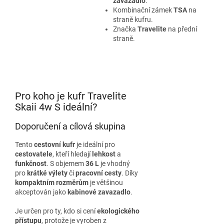
zavazadlo
.
Kombinační zámek
TSA
na
straně kufru.
Značka
Travelite
na přední
straně.
Pro koho je kufr Travelite
Skaii 4w S ideální?
Doporučení a cílová skupina
Tento
cestovní kufr
je ideální pro
cestovatele
, kteří hledají
lehkost
a
funkčnost
. S objemem
36 L
je vhodný
pro
krátké výlety
či
pracovní cesty
. Díky
kompaktním rozměrům
je většinou
akceptován jako
kabinové zavazadlo
.
Je určen pro ty, kdo si cení
ekologického
přístupu
, protože je vyroben z