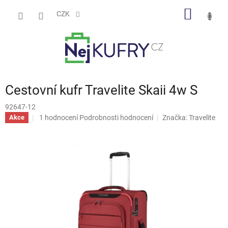
Přejít
NÁKUP
na
CZK
obsah
KOŠÍK
Cestovní kufr Travelite Skaii 4w S
92647-12
Průměrné
1 hodnocení
Podrobnosti hodnocení
Značka:
Travelite
Akce
hodnocení
produktu
je
5,0
z
5
hvězdiček.