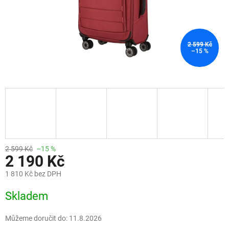
2 599 Kč
–15 %
2 599 Kč
–15 %
2 190 Kč
1 810 Kč bez DPH
Měrná
Skladem
cena:
Můžeme doručit do:
11.8.2026