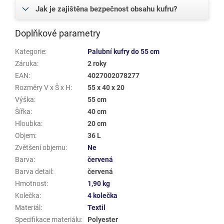
Jak je zajištěna bezpečnost obsahu kufru?
Doplňkové parametry
Kategorie
:
Palubní kufry do 55 cm
Záruka
:
2 roky
EAN
:
4027002078277
Rozměry V x Š x H
:
55 x 40 x 20
Výška
:
55 cm
Šířka
:
40 cm
Hloubka
:
20 cm
Objem
:
36 L
Zvětšení objemu
:
Ne
Barva
:
červená
Barva detail
:
červená
Hmotnost
:
1,90 kg
Kolečka
:
4 kolečka
Materiál
:
Textil
Specifikace materiálu
:
Polyester