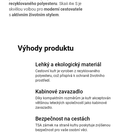
recyklovaného polyesteru
. Skaii 4w S je
skvělou volbou pro
moderní cestovatele
s
aktivním životním stylem
.
Výhody produktu
Lehký a ekologický materiál
Cestovní kufr je vyroben z recyklovaného
polyesteru, což přispívá k ochraně životního
prostředí.
Kabinové zavazadlo
Díky kompaktním rozměrům je kufr akceptován
většinou leteckých společností jako kabinové
zavazadlo.
Bezpečnost na cestách
TSA zámek na straně kufru poskytuje zvýšenou
bezpečnost pro vaše osobní věci.