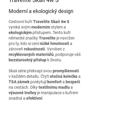
Travelite Skaii 4w S
Moderní a ekologický design
Cestovní kufr
Travelite Skaii 4w S
vyniká svým
moderním
stylem a
ekologickým
přístupem. Tento kufr
německé značky
Travelite
je navržen
pro ty, kdo si cení
nízké hmotnosti
a
zároveň
robustnosti
. Vyroben z
recyklovaných materiálů
, podporuje váš
bezstarostný přístup
k životu.
Skaii série překvapí svou
promyšleností
v každém detailu. Čtyři
otočná kolečka
a
TSA zámek
poskytují
komfort
a
bezpečí
na cestách. Díky
textilnímu madlu
a
výsuvné trolley
je manipulace s kufrem
snadná a
efektivní
.