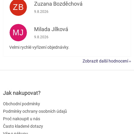
Zuzana Bozděchová
ZB
Hodnocení obchodu je 5 z 5 hvězdiček.
9.8.2026
Milada Jílková
MJ
Hodnocení obchodu je 5 z 5 hvězdiček.
9.8.2026
Velmi rychlé vyřízení objednávky.
Zobrazit další hodnocení
Z
á
p
a
Jak nakupovat?
t
Obchodní podmínky
í
Podmínky ochrany osobních údajů
Proč nakoupit u nás
Často kladené dotazy
Vše o nákupu