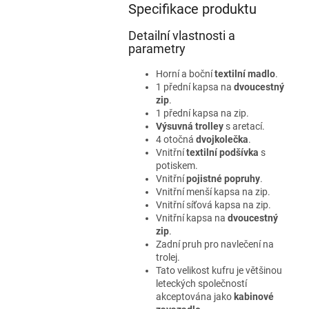
Specifikace produktu
Detailní vlastnosti a
parametry
Horní a boční
textilní madlo
.
1 přední kapsa na
dvoucestný
zip
.
1 přední kapsa na zip.
Výsuvná trolley
s aretací.
4 otočná
dvojkolečka
.
Vnitřní
textilní podšívka
s
potiskem.
Vnitřní
pojistné popruhy
.
Vnitřní menší kapsa na zip.
Vnitřní síťová kapsa na zip.
Vnitřní kapsa na
dvoucestný
zip
.
Zadní pruh pro navlečení na
trolej.
Tato velikost kufru je většinou
leteckých společností
akceptována jako
kabinové