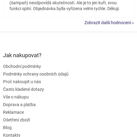
(šampaň) neodpovídá skutečnosti. Ale je to jen kufr, svou
funkci splní. Objednávka bylla vyřizena velmi rychle. Děkuji.
Zobrazit další hodnocení
Z
á
p
a
Jak nakupovat?
t
Obchodní podmínky
í
Podmínky ochrany osobních údajů
Proč nakoupit u nás
Často kladené dotazy
Vše o nákupu
Doprava a platba
Reklamace
Ošetření zboží
Blog
Kontakty