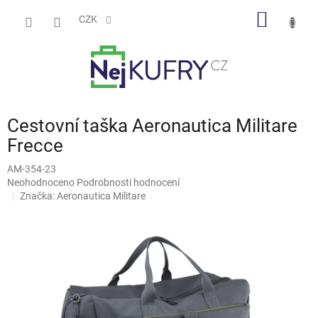
Přejít
NÁKUP
na
CZK
obsah
KOŠÍK
Cestovní taška Aeronautica Militare
Frecce
AM-354-23
Průměrné
Neohodnoceno
Podrobnosti hodnocení
hodnocení
Značka:
Aeronautica Militare
produktu
je
0,0
z
5
hvězdiček.