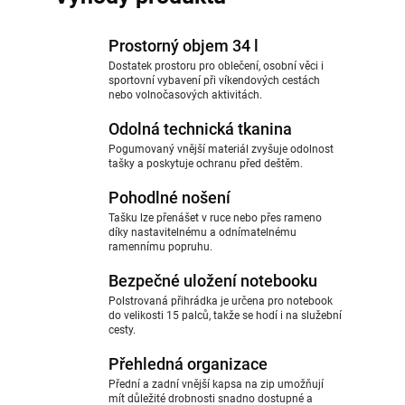
Prostorný objem 34 l
Dostatek prostoru pro oblečení, osobní věci i
sportovní vybavení při víkendových cestách
nebo volnočasových aktivitách.
Odolná technická tkanina
Pogumovaný vnější materiál zvyšuje odolnost
tašky a poskytuje ochranu před deštěm.
Pohodlné nošení
Tašku lze přenášet v ruce nebo přes rameno
díky nastavitelnému a odnímatelnému
ramennímu popruhu.
Bezpečné uložení notebooku
Polstrovaná přihrádka je určena pro notebook
do velikosti 15 palců, takže se hodí i na služební
cesty.
Přehledná organizace
Přední a zadní vnější kapsa na zip umožňují
mít důležité drobnosti snadno dostupné a