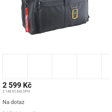
2 599 Kč
2 148 Kč bez DPH
Měrná
Na dotaz
cena: