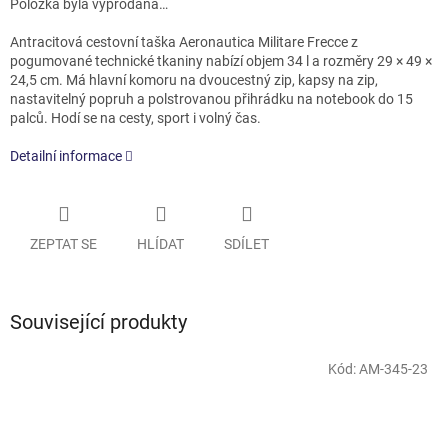
Položka byla vyprodána…
Antracitová cestovní taška Aeronautica Militare Frecce z
pogumované technické tkaniny nabízí objem 34 l a rozměry 29 × 49 ×
24,5 cm. Má hlavní komoru na dvoucestný zip, kapsy na zip,
nastavitelný popruh a polstrovanou přihrádku na notebook do 15
palců. Hodí se na cesty, sport i volný čas.
Detailní informace
ZEPTAT SE
HLÍDAT
SDÍLET
Související produkty
Kód:
AM-345-23