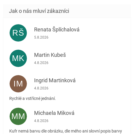
Renata Šplíchalová
RŠ
Hodnocení obchodu je 5 z 5 hvězdiček.
5.8.2026
Martin Kubeš
MK
Hodnocení obchodu je 5 z 5 hvězdiček.
4.8.2026
Ingrid Martinková
IM
Hodnocení obchodu je 5 z 5 hvězdiček.
4.8.2026
Rychlé a vstřícné jednání.
Michaela Miková
MM
Hodnocení obchodu je 5 z 5 hvězdiček.
4.8.2026
Kufr nemá barvu dle obrázku, dle mého ani slovní popis barvy