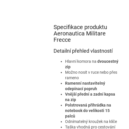
Specifikace produktu
Aeronautica Militare
Frecce
Detailní přehled vlastností
Hlavní komora na
dvoucestný
zip
Možno nosit v ruce nebo přes
rameno
Ramenní nastavitelný
odepínací popruh
Vnější přední a zadní kapsa
na zip
Polstrovaná přihrádka na
notebook do velikosti 15
palců
Odnímatelný kroužek na klíče
Taška vhodná pro cestování