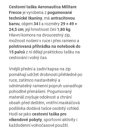
Cestovní taška Aeronautica Militare
Frecce
je vyrobena z
pogumované
technické tkaniny
, má
antracitovou
barvu
, objem
34 l
a rozměry
29 × 49 ×
24,5 cm
; její hmotnost činí
1,80 kg
.
Hlavní komora na dvoucestný zip,
možnost nošení v ruce i přes rameno a
polstrovaná přihrádka na notebook do
15 palců
z ní dělají praktickou tašku na
cestování i volný čas.
Vnější přední a zadní kapsa na zip
pomáhají udržet drobnosti přehledně po
ruce, zatímco nastavitelný a
odnímatelný ramenní popruh usnadňuje
pohodlné přenášení. Pogumovaný
materiál zvyšuje odolnost a chrání
obsah před deštěm, vnitřní maskáčová
podšívka dodává tašce osobitý vzhled.
Hodí se jako
cestovní taška pro
víkendové pobyty
, sportovní aktivity i
každodenní volnočasové použití.