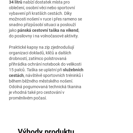
34 litrů
nabízí dostatek místa pro
oblečení, osobní věci nebo sportovní
vybavení při kratších cestách. Díky
možnosti nošení v ruce i přes rameno se
snadno přizpůsobí situaci a poslouží
jako
pánská cestovní taška na víkend
,
do posilovny i na volnočasové aktivity.
Praktické kapsy na zip zjednodušují
organizaci dokladů, klíčů a dalších
drobností, zatímco polstrovaná
přihrádka ochrání notebook do velikosti
15 palců. Taška se uplatní při
služebních
cestách
, návštěvě sportovních tréninků i
během běžného městského nošení.
Odolná pogumovaná technická tkanina
je vhodná také pro cestování v
proměnlivém počasí.
Výhody produktu