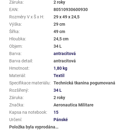
Záruka
:
2 roky
EAN
:
80510930600930
Rozměry V x Š x H
:
29 x 49 x 24,5
Výška
:
29 cm
Šířka
:
49 cm
Hloubka
:
24,5 cm
Objem
:
34 L
Barva
:
antracitová
Barva detail
:
antracitová
Hmotnost
:
1,80 kg
Materiál
:
Textil
Specifikace materiálu
:
Technická tkanina pogumovaná
Rozšířený
:
34 L
Záruka
:
2 roky
Značka
:
Aeronautica Militare
Kapsa na notebook
:
15
Určení
:
Pánské
Položka byla vyprodána…