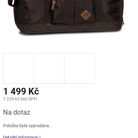
1 499 Kč
1 239 Kč bez DPH
Měrná
Na dotaz
cena:
Položka byla vyprodána…
Detailní informace