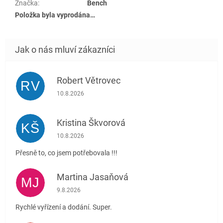
Značka
:
Bench
Položka byla vyprodána…
Robert Větrovec
RV
Hodnocení obchodu je 5 z 5 hvězdiček.
10.8.2026
Kristina Škvorová
KŠ
Hodnocení obchodu je 5 z 5 hvězdiček.
10.8.2026
Přesně to, co jsem potřebovala !!!
Martina Jasaňová
MJ
Hodnocení obchodu je 5 z 5 hvězdiček.
9.8.2026
Rychlé vyřízení a dodání. Super.