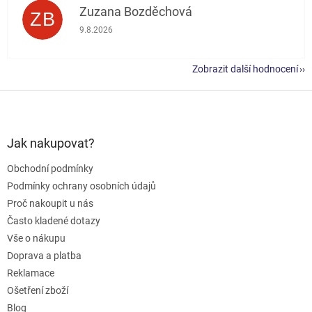
Zuzana Bozděchová
ZB
Hodnocení obchodu je 5 z 5 hvězdiček.
9.8.2026
Zobrazit další hodnocení
Z
á
p
a
Jak nakupovat?
t
Obchodní podmínky
í
Podmínky ochrany osobních údajů
Proč nakoupit u nás
Často kladené dotazy
Vše o nákupu
Doprava a platba
Reklamace
Ošetření zboží
Blog