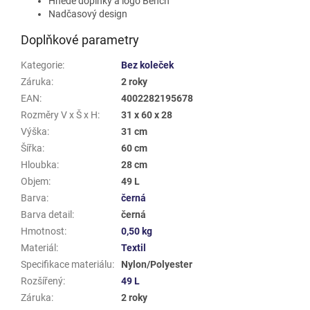
Hnědé doplňky a logo Bench
Nadčasový design
Doplňkové parametry
Kategorie
:
Bez koleček
Záruka
:
2 roky
EAN
:
4002282195678
Rozměry V x Š x H
:
31 x 60 x 28
Výška
:
31 cm
Šířka
:
60 cm
Hloubka
:
28 cm
Objem
:
49 L
Barva
:
černá
Barva detail
:
černá
Hmotnost
:
0,50 kg
Materiál
:
Textil
Specifikace materiálu
:
Nylon/Polyester
Rozšířený
:
49 L
Záruka
:
2 roky