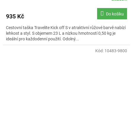
Do košíku
935 Kč
Cestovní taška Travelite Kick off S v atraktivní růžové barvě nabízí
lehkost a styl. S objemem 23 L a nízkou hmotností 0,50 kg je
ideální pro každodenní použití. Odolný...
Kód:
10483-9800