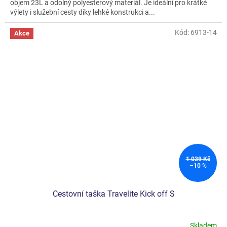
objem 23L a odolný polyesterový materiál. Je ideální pro krátké
5
výlety i služební cesty díky lehké konstrukci a...
hvězdiček.
Kód:
6913-14
Akce
1 039 Kč
–10 %
Cestovní taška Travelite Kick off S
Skladem