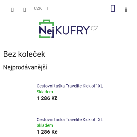
Přejít
NÁKUP
na
CZK
obsah
KOŠÍK
Bez koleček
Nejprodávanější
Cestovní taška Travelite Kick off XL
Skladem
1 286 Kč
Cestovní taška Travelite Kick off XL
Skladem
1 286 Kč