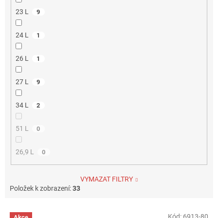
23 L
9
24 L
1
26 L
1
27 L
9
34 L
2
51 L
0
26,9 L
0
VYMAZAT FILTRY
Položek k zobrazení:
33
V
Kód:
6913-80
Akce