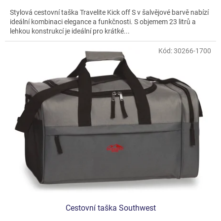
5,0
Stylová cestovní taška Travelite Kick off S v šalvějové barvě nabízí
z
ideální kombinaci elegance a funkčnosti. S objemem 23 litrů a
5
lehkou konstrukcí je ideální pro krátké...
hvězdiček.
Kód:
30266-1700
Cestovní taška Southwest