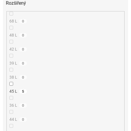
Rozšířený
68 L
0
48 L
0
42 L
0
39 L
0
38 L
0
45 L
5
36 L
0
44 L
0