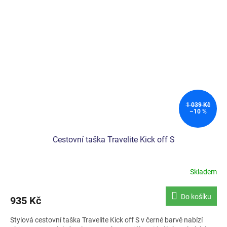
1 039 Kč
–10 %
Cestovní taška Travelite Kick off S
Skladem
Průměrné
hodnocení
produktu
Do košíku
935 Kč
je
5,0
Stylová cestovní taška Travelite Kick off S v černé barvě nabízí
z