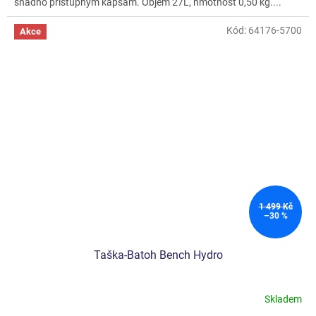
snadno přístupným kapsám. Objem 27L, hmotnost 0,50 kg....
Kód:
64176-5700
Akce
1 499 Kč
–30 %
Taška-Batoh Bench Hydro
Skladem