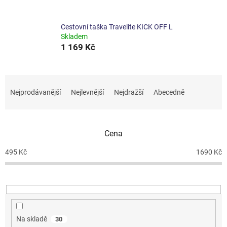
Cestovní taška Travelite KICK OFF L
Skladem
1 169 Kč
Ř
a
Nejprodávanější
Nejlevnější
Nejdražší
Abecedně
z
e
n
Cena
í
p
495
Kč
1690
Kč
r
o
d
u
k
t
Na skladě
30
ů