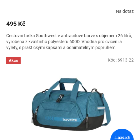
Na dotaz
495 Kč
Cestovní taška Southwest v antracitové barvě s objemem 26 litrů,
vyrobena z kvalitního polyesteru 600D. Vhodná pro cvičení a
výlety, s praktickými kapsami a odnímatelným popruhem.
Kód:
6913-22
Akce
1 039 Kč