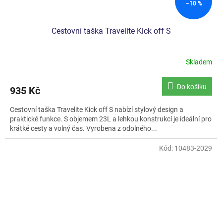
–10 %
Cestovní taška Travelite Kick off S
Skladem
Průměrné
hodnocení
produktu
Do košíku
935 Kč
je
5,0
Cestovní taška Travelite Kick off S nabízí stylový design a
z
praktické funkce. S objemem 23L a lehkou konstrukcí je ideální pro
5
krátké cesty a volný čas. Vyrobena z odolného...
hvězdiček.
Kód:
10483-2029