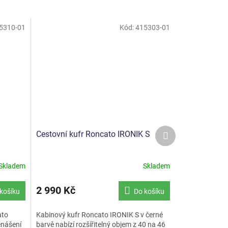
5310-01
Kód:
415303-01
Další
Cestovní kufr Roncato IRONIK S
produkt
Skladem
Skladem
2 990 Kč
košíku
Do košíku
ato
Kabinový kufr Roncato IRONIK S v černé
enášení
barvě nabízí rozšířitelný objem z 40 na 46