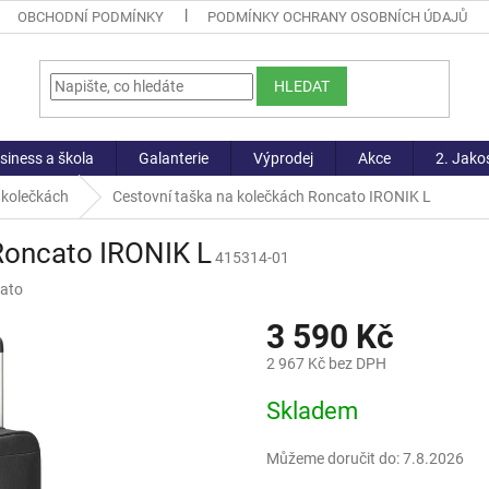
OBCHODNÍ PODMÍNKY
PODMÍNKY OCHRANY OSOBNÍCH ÚDAJŮ
HLEDAT
siness a škola
Galanterie
Výprodej
Akce
2. Jako
 kolečkách
Cestovní taška na kolečkách Roncato IRONIK L
Roncato IRONIK L
415314-01
ato
3 590 Kč
2 967 Kč bez DPH
Měrná
Skladem
cena:
Můžeme doručit do:
7.8.2026