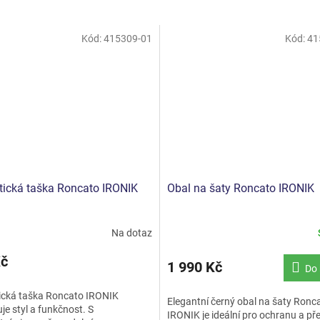
Kód:
415309-01
Kód:
41
ická taška Roncato IRONIK
Obal na šaty Roncato IRONIK
Na dotaz
Kč
1 990 Kč
Do 
cká taška Roncato IRONIK
Elegantní černý obal na šaty Ronc
e styl a funkčnost. S
IRONIK je ideální pro ochranu a př