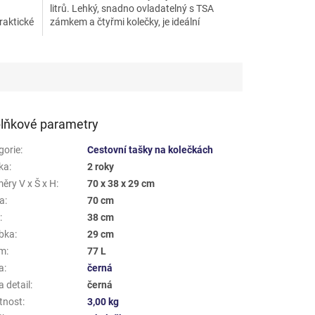
litrů. Lehký, snadno ovladatelný s TSA
raktické
zámkem a čtyřmi kolečky, je ideální
společník na cesty.
lňkové parametry
gorie
:
Cestovní tašky na kolečkách
ka
:
2 roky
ěry V x Š x H
:
70 x 38 x 29 cm
a
:
70 cm
a
:
38 cm
bka
:
29 cm
em
:
77 L
a
:
černá
 detail
:
černá
tnost
:
3,00 kg