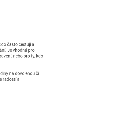
kdo často cestují a
ání. Je vhodná pro
bavení, nebo pro ty, kdo
rodiny na dovolenou či
e radostí a