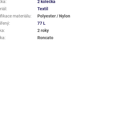
čka
:
2 kolečka
riál
:
Textil
ifikace materiálu
:
Polyester / Nylon
ířený
:
77 L
ka
:
2 roky
ka
:
Roncato