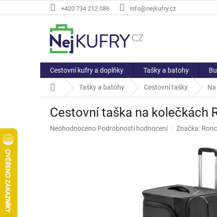
Přejít
+420 734 212 086
info@nejkufry.cz
na
obsah
Cestovní kufry a doplňky
Tašky a batohy
Bu
Domů
Tašky a batohy
Cestovní tašky
Na
Cestovní taška na kolečkách 
Průměrné
Neohodnoceno
Podrobnosti hodnocení
Značka:
Ronc
hodnocení
produktu
je
0,0
z
5
hvězdiček.