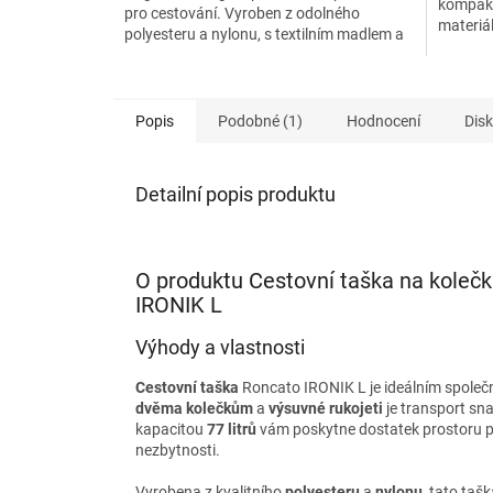
kompakt
pro cestování. Vyroben z odolného
materiá
polyesteru a nylonu, s textilním madlem a
ideální 
stavitelným popruhem,...
kvalita..
Popis
Podobné (1)
Hodnocení
Dis
Detailní popis produktu
O produktu Cestovní taška na koleč
IRONIK L
Výhody a vlastnosti
Cestovní taška
Roncato IRONIK L je ideálním společn
dvěma kolečkům
a
výsuvné rukojeti
je transport sn
kapacitou
77 litrů
vám poskytne dostatek prostoru p
nezbytnosti.
Vyrobena z kvalitního
polyesteru
a
nylonu
, tato tašk