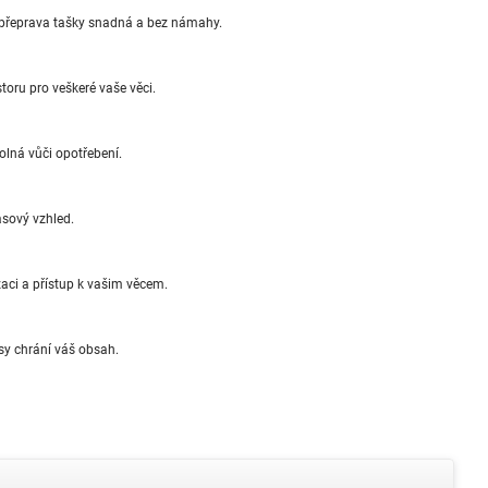
 přeprava tašky snadná a bez námahy.
toru pro veškeré vaše věci.
olná vůči opotřebení.
sový vzhled.
ci a přístup k vašim věcem.
sy chrání váš obsah.