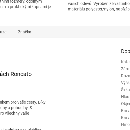
ními rozměry, odolným
vašich oděvů. Vyroben z kvalitního
lem a praktickými kapsami je
materiálu polyester/nylon, nabízí p
na cesty. Černý design a italská
kapsy a možnost...
.
kuze
Značka
Dop
Kate
Záru
kách Roncato
Rozm
Výšk
Šířk
Hlou
íkem pro vaše cesty. Díky
Obj
adný a pohodlný. S
Barv
ro všechny vaše
Barva
Hmo
a je
odolná
a spolehlivá.