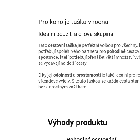
Pro koho je taška vhodná
Ideální použití a cílová skupina
Tato
cestovní taška
je perfektní volbou pro všechny, 
potřebují spolehlivého partnera pro
pohodlné
cestov
sportovce
, kteří potřebují přenášet větší množství vy
se vydávají na delší cesty.
Díky její
odolnosti
a
prostornosti
je také ideální pro 
víkendové výlety. S touto taškou se každá cesta stan
bezstarostným zážitkem.
Výhody produktu
Pohodlné cestování