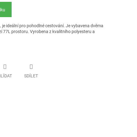
íku
 je ideální pro pohodlné cestování. Je vybavena dvěma
zí 77L prostoru. Vyrobena z kvalitního polyesteru a
LÍDAT
SDÍLET