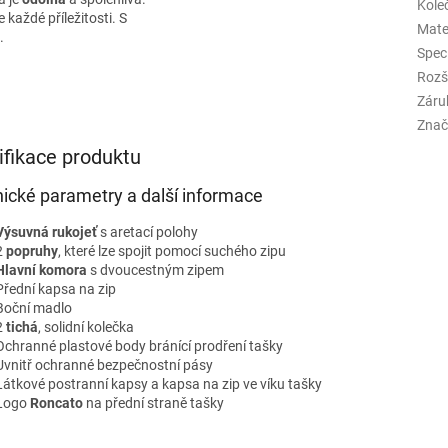
Kole
 každé příležitosti. S
Mate
.
Spec
Rozš
Záru
Znač
ifikace produktu
ické parametry a další informace
Výsuvná rukojeť
s aretací polohy
2
popruhy
, které lze spojit pomocí suchého zipu
Hlavní komora
s dvoucestným zipem
Přední kapsa na zip
Boční madlo
2
tichá
, solidní kolečka
Ochranné plastové body bránící prodření tašky
Uvnitř ochranné bezpečnostní pásy
Látkové postranní kapsy a kapsa na zip ve víku tašky
Logo
Roncato
na přední straně tašky