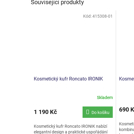
Související produkty
Kód:
415308-01
Kosmetický kufr Roncato IRONIK
Kosmet
Skladem
690 
1 190 Kč
Do košíku
Kosmeti
Kosmetický kufr Roncato IRONIK nabízí
kombinuj
elegantní design a praktické uspořádání