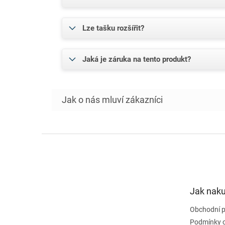
Lze tašku rozšířit?
Jaká je záruka na tento produkt?
Z
á
p
a
t
Jak nak
í
Obchodní 
Podmínky 