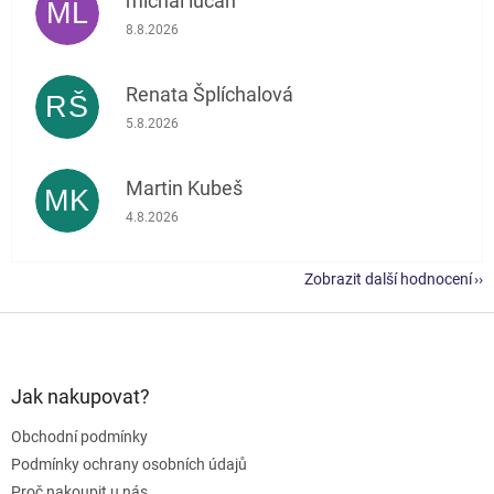
michal lučan
ML
Hodnocení obchodu je 5 z 5 hvězdiček.
8.8.2026
Renata Šplíchalová
RŠ
Hodnocení obchodu je 5 z 5 hvězdiček.
5.8.2026
Martin Kubeš
MK
Hodnocení obchodu je 5 z 5 hvězdiček.
4.8.2026
Zobrazit další hodnocení
Z
á
p
a
Jak nakupovat?
t
Obchodní podmínky
í
Podmínky ochrany osobních údajů
Proč nakoupit u nás