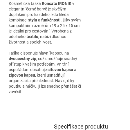
Kosmetická taška
Roncato IRONIK
v
elegantní černé barvě je skvělým
doplňkem pro každého, kdo hledá
kombinaci
stylu
a
funkčnosti
. Díky svým
kompaktním rozměrům 19 x 25 x 15 cm
je ideální pro cestování. Vyrobena z
odolného
textilu
, nabízí dlouhou
životnost a spolehlivost.
Taška disponuje hlavní kapsou na
dvoucestný zip
, což umožňuje snadný
přístup k vašim potřebám. Vnitřní
uspořádání obsahuje
síťovou kapsu
a
zipovou kapsu
, které usnadňují
organizaci a přehlednost. Navíc, díky
poutku a háčku, ji lze snadno přenášet či
zavěsit.
Specifikace produktu