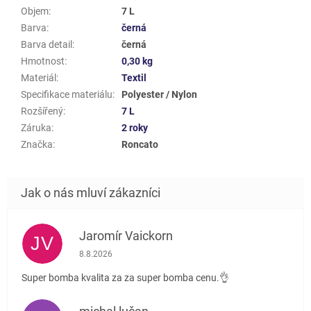
Objem
:
7 L
Barva
:
černá
Barva detail
:
černá
Hmotnost
:
0,30 kg
Materiál
:
Textil
Specifikace materiálu
:
Polyester / Nylon
Rozšířený
:
7 L
Záruka
:
2 roky
Značka
:
Roncato
Jaromír Vaickorn
JV
Hodnocení obchodu je 5 z 5 hvězdiček.
8.8.2026
Super bomba kvalita za za super bomba cenu.👌