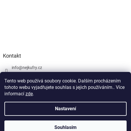
Kontakt
info
@
nejkufry.cz
+420 734 212 086
Tento web používá soubory cookie. Dalším procházením
Facebook
tohoto webu vyjadřujete souhlas s jejich používáním.. Více
informací
zde
.
Nastavení
Vytvořil Shoptet Premium
Souhlasím
Copyright 2026
nejkufry.cz
. Všechna práva vyhrazena.