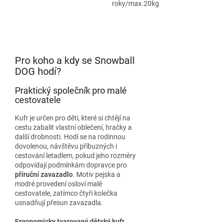
roky/max.20kg
Pro koho a kdy se Snowball
DOG hodí?
Praktický společník pro malé
cestovatele
Kufr je určen pro děti, které si chtějí na
cestu zabalit vlastní oblečení, hračky a
další drobnosti. Hodí se na rodinnou
dovolenou, návštěvu příbuzných i
cestování letadlem, pokud jeho rozměry
odpovídají podmínkám dopravce pro
příruční zavazadlo
. Motiv pejska a
modré provedení osloví malé
cestovatele, zatímco čtyři kolečka
usnadňují přesun zavazadla.
Ergonomicky tvarovaný dětský kufr