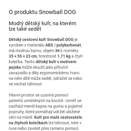
O produktu Snowball DOG
Modrý dětský kufr, na kterém
lze také sedět
Dětský cestovní kufr Snowball DOG
je
vyroben z materiálu
ABS / polykarbonát
,
má modrou barvu, objem
36 l
, rozměry
35 × 55 × 23 cm
, hmotnost
1,71 kg
a čtyři
kolečka. Tento
dětský kufr s motivem
pejska
může sloužit jako příruční
zavazadlo a díky ergonomickému tvaru
na něm dítě může sedět, odrážet se nebo
se nechat táhnout.
Hlavní prostor se uzavírá pomocí
patentů umístěných na bocích. Uvnitř se
nachází menší kapsa na gumu a pojistné
popruhy, které pomáhají udržet uložené
věci na místě.
Kufr pro malé cestovatele
na čtyřech kolečkách
lze táhnout, nést v
ruce nebo zavěsit přes rameno pomocí