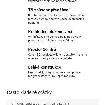
zavazadla během rodinného cestování.
Tři způsoby přenášení
Kufr lze táhnout, nést v ruce nebo zavěsit přes
rameno pomocí nastavitelného odepínacího
popruhu.
Přehledně uložené věci
Vnitřní kapsa na gumu a pojistné popruhy
pomáhají udržet obsah uspořádaný.
Prostor 36 litrů
Objem 36 l poskytuje dětem dostatek místa na
oblečení, hračky a cestovní potřeby.
Lehká konstrukce
Hmotnost 1,71 kg usnadňuje manipulaci
malým cestovatelům i jejich rodičům.
Často kladené otázky
Může dítě na kufru sedět a jezdit?