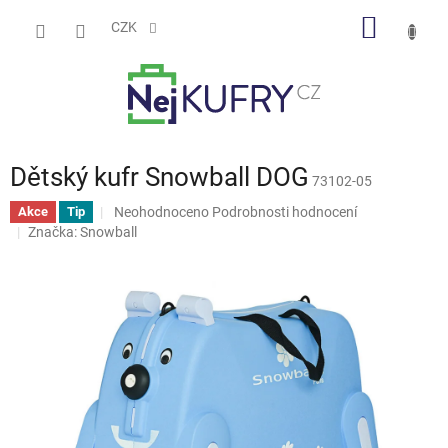
Přejít
NÁKUP
na
CZK
obsah
KOŠÍK
Dětský kufr Snowball DOG
73102-05
Průměrné
Neohodnoceno
Podrobnosti hodnocení
Akce
Tip
hodnocení
Značka:
Snowball
produktu
je
0,0
z
5
hvězdiček.