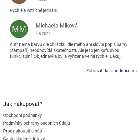
Rychlé a vstřícné jednání.
Michaela Miková
MM
Hodnocení obchodu je 5 z 5 hvězdiček.
4.8.2026
Kufr nemá barvu dle obrázku, dle mého ani slovní popis barvy
(šampaň) neodpovídá skutečnosti. Ale je to jen kufr, svou
funkci splní. Objednávka bylla vyřizena velmi rychle. Děkuji.
Zobrazit další hodnocení
Z
á
p
a
Jak nakupovat?
t
Obchodní podmínky
í
Podmínky ochrany osobních údajů
Proč nakoupit u nás
Často kladené dotazy