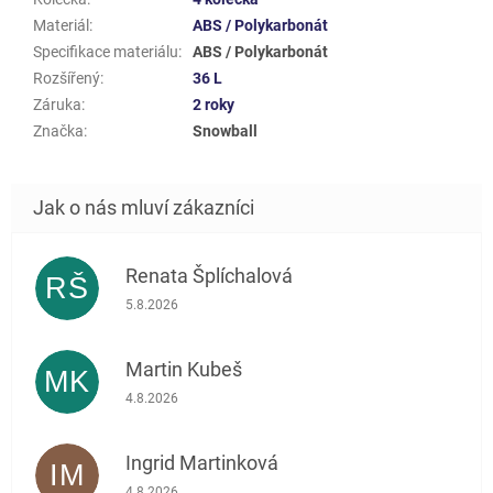
Materiál
:
ABS / Polykarbonát
Specifikace materiálu
:
ABS / Polykarbonát
Rozšířený
:
36 L
Záruka
:
2 roky
Značka
:
Snowball
Renata Šplíchalová
RŠ
Hodnocení obchodu je 5 z 5 hvězdiček.
5.8.2026
Martin Kubeš
MK
Hodnocení obchodu je 5 z 5 hvězdiček.
4.8.2026
Ingrid Martinková
IM
Hodnocení obchodu je 5 z 5 hvězdiček.
4.8.2026