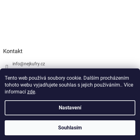
Kontakt
info
@
nejkufry.cz
+420 734 212 086
Tento web používá soubory cookie. Dalším procházením
Facebook
tohoto webu vyjadřujete souhlas s jejich používáním.. Více
informací
zde
.
Nastavení
Vytvořil Shoptet Premium
Souhlasím
Copyright 2026
nejkufry.cz
. Všechna práva vyhrazena.