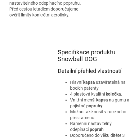
nastavitelného odepínacího popruhu.
Před cestou letadlem doporučujeme
ověřit limity konkrétní aerolinky.
Specifikace produktu
Snowball DOG
Detailní přehled vlastností
Hlavní
kapsa
uzavíratelná na
bocích patenty.
4 plastová kvalitní
kolečka
.
Vnitřní menší
kapsa
na gumu a
pojistné
popruhy
.
Možno také nosit v ruce nebo
přes rameno.
Ramenní nastavitelný
odepínací
popruh
Doporučeno do věku dítěte 3