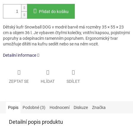
Přidat do košíku
Dětský kufr Snowball DOG v modré barvě má rozměry 35 × 55 × 23
cm a objem 36 l. Je vybaven čtyřmi kolečky, vnitřní kapsou, pojistnými
popruhy a odepínacím ramenním popruhem. Ergonomický tvar
umožňuje dítěti na kufru sedět nebo se na něm vozit.
Detailní informace
ZEPTAT SE
HLÍDAT
SDÍLET
Popis
Podobné (3)
Hodnocení
Diskuze
Značka
Detailní popis produktu