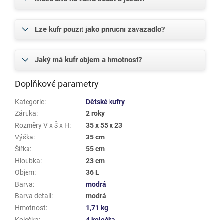
Lze kufr použít jako příruční zavazadlo?
Jaký má kufr objem a hmotnost?
Doplňkové parametry
Kategorie
:
Dětské kufry
Záruka
:
2 roky
Rozměry V x Š x H
:
35 x 55 x 23
Výška
:
35 cm
Šířka
:
55 cm
Hloubka
:
23 cm
Objem
:
36 L
Barva
:
modrá
Barva detail
:
modrá
Hmotnost
:
1,71 kg
Kolečka
:
4 kolečka