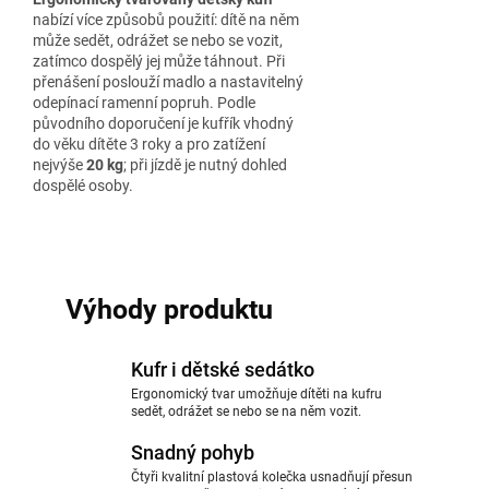
nabízí více způsobů použití: dítě na něm
může sedět, odrážet se nebo se vozit,
zatímco dospělý jej může táhnout. Při
přenášení poslouží madlo a nastavitelný
odepínací ramenní popruh. Podle
původního doporučení je kufřík vhodný
do věku dítěte 3 roky a pro zatížení
nejvýše
20 kg
; při jízdě je nutný dohled
dospělé osoby.
Výhody produktu
Kufr i dětské sedátko
Ergonomický tvar umožňuje dítěti na kufru
sedět, odrážet se nebo se na něm vozit.
Snadný pohyb
Čtyři kvalitní plastová kolečka usnadňují přesun