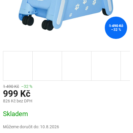
1 490 Kč
–32 %
1 490 Kč
–32 %
999 Kč
826 Kč bez DPH
Měrná
Skladem
cena:
Můžeme doručit do:
10.8.2026