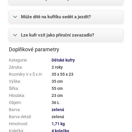
Může dítě na kufříku sedět a jezdit?
Lze kufr vzít jako příruční zavazadlo?
Doplňkové parametry
Kategorie
:
Dětské kufry
Záruka
:
2 roky
Rozměry V x Š x H
:
35 x 55 x 23
Výška
:
35 cm
Šířka
:
55 cm
Hloubka
:
23 cm
Objem
:
36 L
Barva
:
zelená
Barva detail
:
zelená
Hmotnost
:
1,71 kg
Kolečka
:
4 kolečka