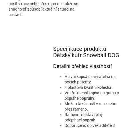
nosit v ruce nebo přes rameno, takže se
snadno přizpůsobí aktuální situaci na
cestách.
Specifikace produktu
Dětský kufr Snowball DOG
Detailní přehled vlastností
Hlavní
kapsa
uzavíratelná na
bocích patenty.
4 plastová kvalitní
kolečka
.
Vnitřní menší
kapsa
na gumu a
pojistné
popruhy
.
Možno také nosit v ruce nebo
přes rameno.
Ramenní nastavitelný
odepínací
popruh
Doporučeno do věku dítěte 3