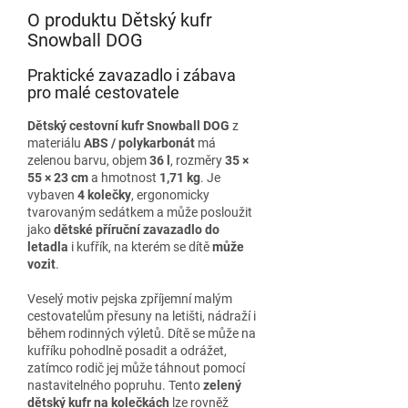
O produktu Dětský kufr
Snowball DOG
Praktické zavazadlo i zábava
pro malé cestovatele
Dětský cestovní kufr Snowball DOG
z
materiálu
ABS / polykarbonát
má
zelenou barvu, objem
36 l
, rozměry
35 ×
55 × 23 cm
a hmotnost
1,71 kg
. Je
vybaven
4 kolečky
, ergonomicky
tvarovaným sedátkem a může posloužit
jako
dětské příruční zavazadlo do
letadla
i kufřík, na kterém se dítě
může
vozit
.
Veselý motiv pejska zpříjemní malým
cestovatelům přesuny na letišti, nádraží i
během rodinných výletů. Dítě se může na
kufříku pohodlně posadit a odrážet,
zatímco rodič jej může táhnout pomocí
nastavitelného popruhu. Tento
zelený
dětský kufr na kolečkách
lze rovněž