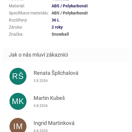
Materiál
:
ABS / Polykarbonát
Specifikace materiálu
:
ABS / Polykarbonát
Rozšířený
:
36 L
Záruka
:
2 roky
Značka
:
Snowball
Renata Šplíchalová
RŠ
Hodnocení obchodu je 5 z 5 hvězdiček.
5.8.2026
Martin Kubeš
MK
Hodnocení obchodu je 5 z 5 hvězdiček.
4.8.2026
Ingrid Martinková
IM
Hodnocení obchodu je 5 z 5 hvězdiček.
4.8.2026