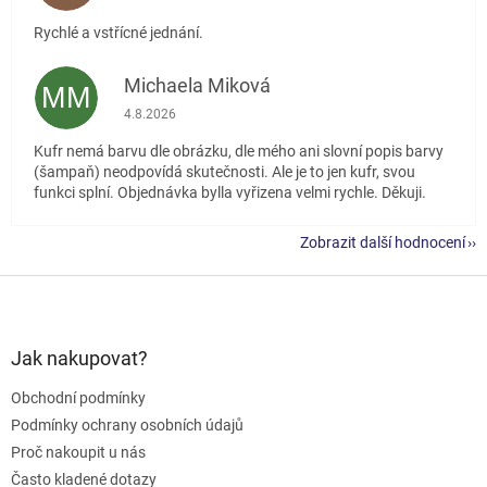
Rychlé a vstřícné jednání.
Michaela Miková
MM
Hodnocení obchodu je 5 z 5 hvězdiček.
4.8.2026
Kufr nemá barvu dle obrázku, dle mého ani slovní popis barvy
(šampaň) neodpovídá skutečnosti. Ale je to jen kufr, svou
funkci splní. Objednávka bylla vyřizena velmi rychle. Děkuji.
Zobrazit další hodnocení
Z
á
p
a
Jak nakupovat?
t
Obchodní podmínky
í
Podmínky ochrany osobních údajů
Proč nakoupit u nás
Často kladené dotazy