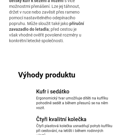
dětský kufr k sezení a vození
s více
možnostmi přenášení. Lze jej táhnout,
držet v ruce nebo zavěsit přes rameno
pomocí nastavitelného odepínacího
popruhu. Může sloužit také jako
příruční
zavazadlo do letadla
; před cestou je
však vhodné ověřit povolené rozměry u
konkrétní letecké společnosti.
Výhody produktu
Kufr i sedátko
Ergonomický tvar umožňuje dítěti na kufříku
pohodlně sedět a během přesunů se na něm
vozit.
Čtyři kvalitní kolečka
Čtyři plastová kolečka usnadňují pohyb kufříku
při cestování, na letišti i během rodinných