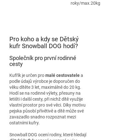
roky/max.20kg
Pro koho a kdy se Dětský
kufr Snowball DOG hodí?
Společník pro první rodinné
cesty
Kufřík je určen pro
malé cestovatele
a
podle údajů výrobce je doporučen do
věku dítěte 3 let, maximálně do 20 kg.
Hodí se na rodinné výlety, přesuny na
letišti i další cesty, při nichž dítě využije
vlastní prostor pro své věci. Díky motivu
pejska působí přívětivě a dítě může své
zavazadlo snadno rozpoznat mezi
ostatními kufry.
Snowball DOG ocení rodiny, které hledají