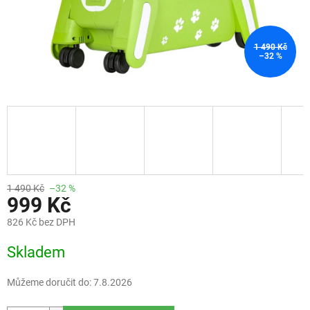
1 490 Kč
–32 %
1 490 Kč
–32 %
999 Kč
826 Kč bez DPH
Měrná
Skladem
cena:
Můžeme doručit do:
7.8.2026