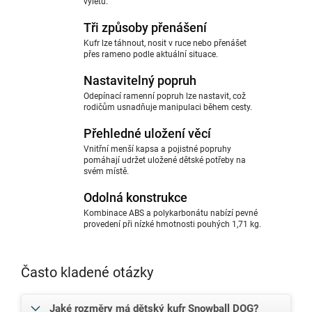
výletů.
Tři způsoby přenášení
Kufr lze táhnout, nosit v ruce nebo přenášet
přes rameno podle aktuální situace.
Nastavitelný popruh
Odepínací ramenní popruh lze nastavit, což
rodičům usnadňuje manipulaci během cesty.
Přehledné uložení věcí
Vnitřní menší kapsa a pojistné popruhy
pomáhají udržet uložené dětské potřeby na
svém místě.
Odolná konstrukce
Kombinace ABS a polykarbonátu nabízí pevné
provedení při nízké hmotnosti pouhých 1,71 kg.
Často kladené otázky
Jaké rozměry má dětský kufr Snowball DOG?