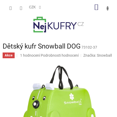
Přejít
NÁKUP
na
CZK
obsah
KOŠÍK
Dětský kufr Snowball DOG
73102-37
Průměrné
1 hodnocení
Podrobnosti hodnocení
Značka:
Snowball
Akce
hodnocení
produktu
je
5,0
z
5
hvězdiček.