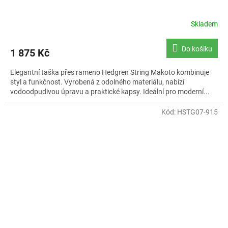
Skladem
Do košíku
1 875 Kč
Elegantní taška přes rameno Hedgren String Makoto kombinuje
styl a funkčnost. Vyrobená z odolného materiálu, nabízí
vodoodpudivou úpravu a praktické kapsy. Ideální pro moderní...
Kód:
HSTG07-915