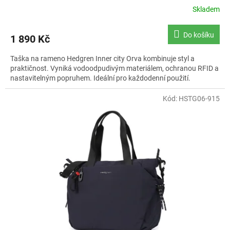
Skladem
Průměrné
hodnocení
produktu
Do košíku
1 890 Kč
je
5,0
Taška na rameno Hedgren Inner city Orva kombinuje styl a
z
praktičnost. Vyniká vodoodpudivým materiálem, ochranou RFID a
5
nastavitelným popruhem. Ideální pro každodenní použití.
hvězdiček.
Kód:
HSTG06-915