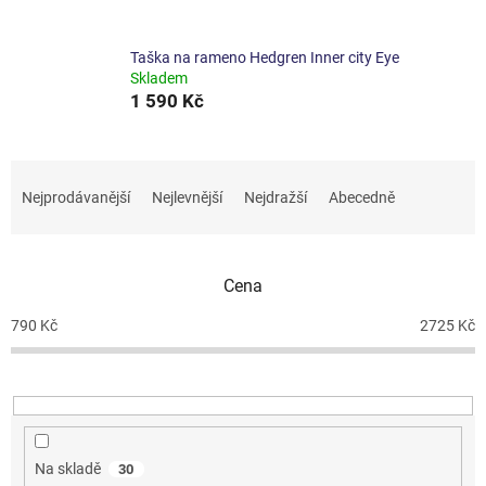
Taška na rameno Hedgren Inner city Eye
Skladem
1 590 Kč
Ř
a
Nejprodávanější
Nejlevnější
Nejdražší
Abecedně
z
e
n
Cena
í
p
790
Kč
2725
Kč
r
o
d
u
k
t
Na skladě
30
ů