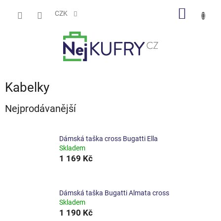
Přejít
NÁKUP
na
CZK
obsah
KOŠÍK
Kabelky
Nejprodávanější
Dámská taška cross Bugatti Ella
Skladem
1 169 Kč
Dámská taška Bugatti Almata cross
Skladem
1 190 Kč