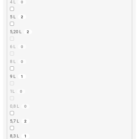
4 L
0
5 L
2
5,20 L
2
6 L
0
8 L
0
9 L
1
1L
0
0,8 L
0
5,7 L
2
8,3 L
1