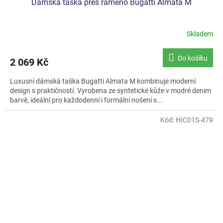
Dámská taška přes rameno Bugatti Almata M
Skladem
Do košíku
2 069 Kč
Luxusní dámská taška Bugatti Almata M kombinuje moderní
design s praktičností. Vyrobena ze syntetické kůže v modré denim
barvě, ideální pro každodenní i formální nošení s...
Kód:
HIC01S-479