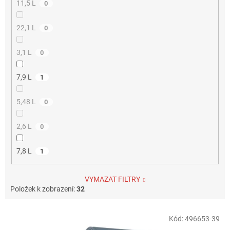
11,5 L
0
22,1 L
0
3,1 L
0
7,9 L
1
5,48 L
0
2,6 L
0
7,8 L
1
VYMAZAT FILTRY
Položek k zobrazení:
32
V
Kód:
496653-39
ý