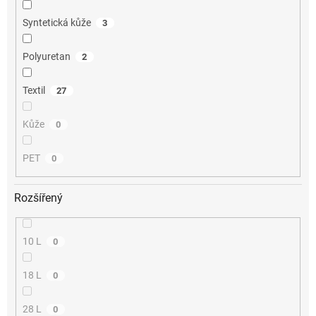
Syntetická kůže
3
Polyuretan
2
Textil
27
Kůže
0
PET
0
Rozšířený
10 L
0
18 L
0
28 L
0