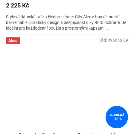
2 225 Kč
Stylová dámská taška Hedgren Inner City Alex v tmavě modré
barvě nabízí praktický design a bezpečnost díky RFID ochraně. Je
ideální pro každodenní použití s prostornými kapsami...
Kód:
496658-39
Akce
2 390 Kč
–13 %