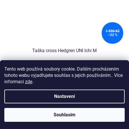
1 590 Kč
–22 %
Taška cross Hedgren UNI Ichi M
Tento web používá soubory cookie. Dalším procházením
Skladem
tohoto webu vyjadřujete souhlas s jejich používáním.. Více
informací
zde
.
Do košíku
1 225 Kč
Nastavení
Taška cross Hedgren UNI Ichi M je kompaktní, lehká a nabízí
moderní design s RFID ochranou. Ideální pro každodenní nošení,
poskytuje snadný přístup ke třem oddílům a ochraně...
Souhlasím
Kód:
HFURO09-870