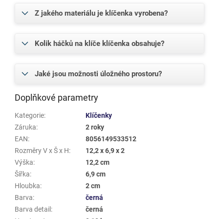
Z jakého materiálu je klíčenka vyrobena?
Kolik háčků na klíče klíčenka obsahuje?
Jaké jsou možnosti úložného prostoru?
Doplňkové parametry
Kategorie
:
Klíčenky
Záruka
:
2 roky
EAN
:
8056149533512
Rozměry V x Š x H
:
12,2 x 6,9 x 2
Výška
:
12,2 cm
Šířka
:
6,9 cm
Hloubka
:
2 cm
Barva
:
černá
Barva detail
:
černá