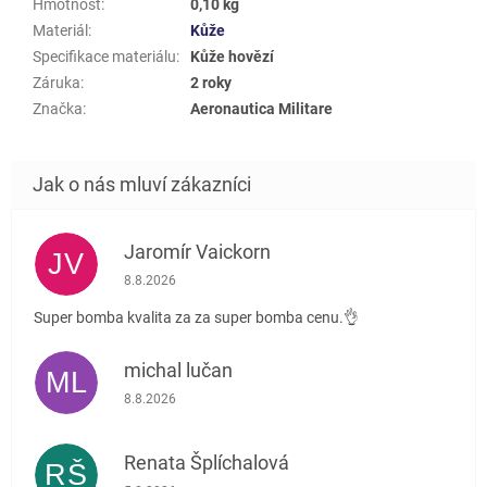
Hmotnost
:
0,10 kg
Materiál
:
Kůže
Specifikace materiálu
:
Kůže hovězí
Záruka
:
2 roky
Značka
:
Aeronautica Militare
Jaromír Vaickorn
JV
Hodnocení obchodu je 5 z 5 hvězdiček.
8.8.2026
Super bomba kvalita za za super bomba cenu.👌
michal lučan
ML
Hodnocení obchodu je 5 z 5 hvězdiček.
8.8.2026
Renata Šplíchalová
RŠ
Hodnocení obchodu je 5 z 5 hvězdiček.