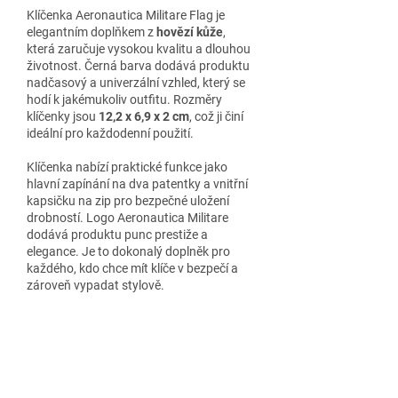
Klíčenka Aeronautica Militare Flag je
elegantním doplňkem z
hovězí kůže
,
která zaručuje vysokou kvalitu a dlouhou
životnost. Černá barva dodává produktu
nadčasový a univerzální vzhled, který se
hodí k jakémukoliv outfitu. Rozměry
klíčenky jsou
12,2 x 6,9 x 2 cm
, což ji činí
ideální pro každodenní použití.
Klíčenka nabízí praktické funkce jako
hlavní zapínání na dva patentky a vnitřní
kapsičku na zip pro bezpečné uložení
drobností. Logo Aeronautica Militare
dodává produktu punc prestiže a
elegance. Je to dokonalý doplněk pro
každého, kdo chce mít klíče v bezpečí a
zároveň vypadat stylově.