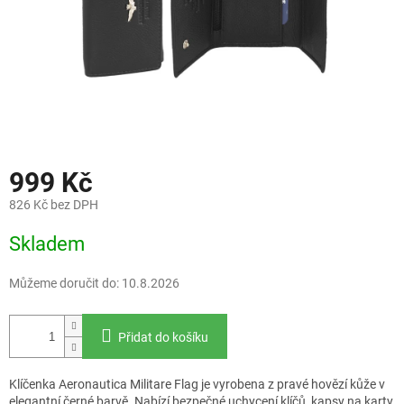
999 Kč
826 Kč bez DPH
Měrná
Skladem
cena:
Můžeme doručit do:
10.8.2026
Přidat do košíku
Klíčenka Aeronautica Militare Flag je vyrobena z pravé hovězí kůže v
elegantní černé barvě. Nabízí bezpečné uchycení klíčů, kapsy na karty