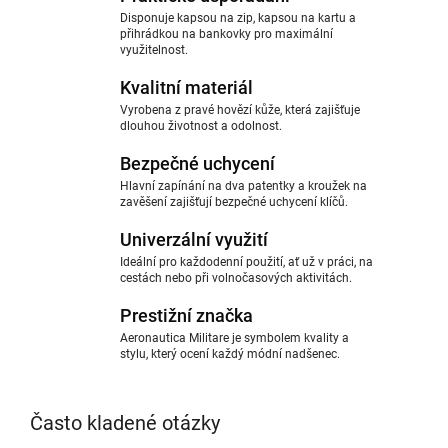
Disponuje kapsou na zip, kapsou na kartu a
přihrádkou na bankovky pro maximální
využitelnost.
Kvalitní materiál
Vyrobena z pravé hovězí kůže, která zajišťuje
dlouhou životnost a odolnost.
Bezpečné uchycení
Hlavní zapínání na dva patentky a kroužek na
zavěšení zajišťují bezpečné uchycení klíčů.
Univerzální využití
Ideální pro každodenní použití, ať už v práci, na
cestách nebo při volnočasových aktivitách.
Prestižní značka
Aeronautica Militare je symbolem kvality a
stylu, který ocení každý módní nadšenec.
Často kladené otázky