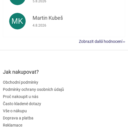
5.8.2026
Martin Kubeš
MK
Hodnocení obchodu je 5 z 5 hvězdiček.
4.8.2026
Zobrazit další hodnocení
Z
á
p
a
Jak nakupovat?
t
Obchodní podmínky
í
Podmínky ochrany osobních údajů
Proč nakoupit u nás
Často kladené dotazy
Vše o nákupu
Doprava a platba
Reklamace