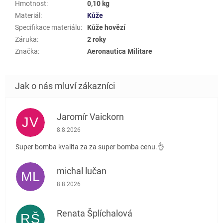
Hmotnost
:
0,10 kg
Materiál
:
Kůže
Specifikace materiálu
:
Kůže hovězí
Záruka
:
2 roky
Značka
:
Aeronautica Militare
Jaromír Vaickorn
JV
Hodnocení obchodu je 5 z 5 hvězdiček.
8.8.2026
Super bomba kvalita za za super bomba cenu.👌
michal lučan
ML
Hodnocení obchodu je 5 z 5 hvězdiček.
8.8.2026
Renata Šplíchalová
RŠ