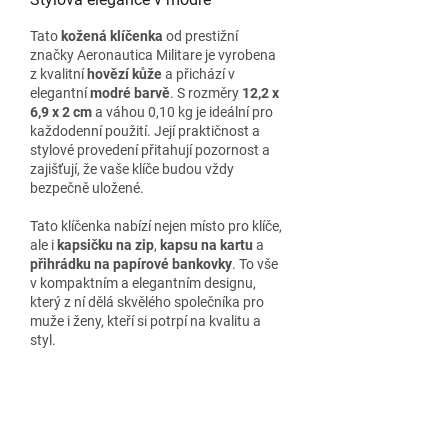
Tato
kožená klíčenka
od prestižní
značky Aeronautica Militare je vyrobena
z kvalitní
hovězí kůže
a přichází v
elegantní
modré barvě
. S rozměry
12,2 x
6,9 x 2 cm
a váhou 0,10 kg je ideální pro
každodenní použití. Její praktičnost a
stylové provedení přitahují pozornost a
zajišťují, že vaše klíče budou vždy
bezpečně uložené.
Tato klíčenka nabízí nejen místo pro klíče,
ale i
kapsičku na zip
,
kapsu na kartu
a
přihrádku na papírové bankovky
. To vše
v kompaktním a elegantním designu,
který z ní dělá skvělého společníka pro
muže i ženy, kteří si potrpí na kvalitu a
styl.