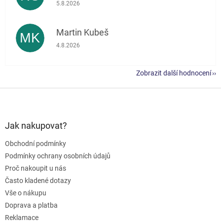
Hodnocení obchodu je 5 z 5 hvězdiček.
5.8.2026
Martin Kubeš
MK
Hodnocení obchodu je 5 z 5 hvězdiček.
4.8.2026
Zobrazit další hodnocení
Z
á
p
a
Jak nakupovat?
t
Obchodní podmínky
í
Podmínky ochrany osobních údajů
Proč nakoupit u nás
Často kladené dotazy
Vše o nákupu
Doprava a platba
Reklamace