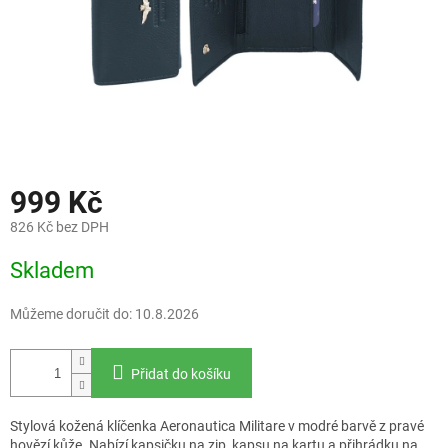
999 Kč
826 Kč bez DPH
Měrná
Skladem
cena:
Můžeme doručit do:
10.8.2026
Přidat do košíku
Stylová kožená klíčenka Aeronautica Militare v modré barvě z pravé
hovězí kůže. Nabízí kapsičku na zip, kapsu na kartu a přihrádku na