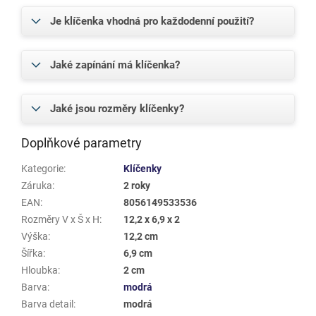
Je klíčenka vhodná pro každodenní použití?
Jaké zapínání má klíčenka?
Jaké jsou rozměry klíčenky?
Doplňkové parametry
Kategorie
:
Klíčenky
Záruka
:
2 roky
EAN
:
8056149533536
Rozměry V x Š x H
:
12,2 x 6,9 x 2
Výška
:
12,2 cm
Šířka
:
6,9 cm
Hloubka
:
2 cm
Barva
:
modrá
Barva detail
:
modrá