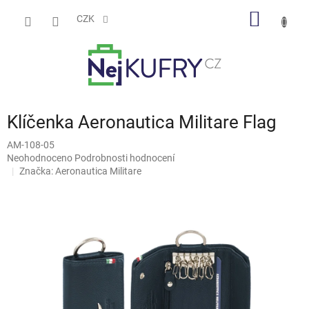
Přejít
NÁKUP
na
CZK
obsah
KOŠÍK
Klíčenka Aeronautica Militare Flag
AM-108-05
Průměrné
Neohodnoceno
Podrobnosti hodnocení
hodnocení
Značka:
Aeronautica Militare
produktu
je
0,0
z
5
hvězdiček.