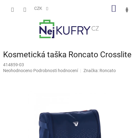
Přejít
NÁKUP
na
CZK
obsah
KOŠÍK
Kosmetická taška Roncato Crosslite
414859-03
Průměrné
Neohodnoceno
Podrobnosti hodnocení
Značka:
Roncato
hodnocení
produktu
je
0,0
z
5
hvězdiček.