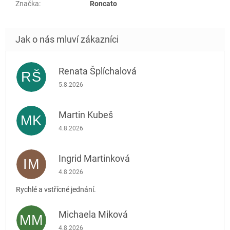
Značka
:
Roncato
Renata Šplíchalová
RŠ
Hodnocení obchodu je 5 z 5 hvězdiček.
5.8.2026
Martin Kubeš
MK
Hodnocení obchodu je 5 z 5 hvězdiček.
4.8.2026
Ingrid Martinková
IM
Hodnocení obchodu je 5 z 5 hvězdiček.
4.8.2026
Rychlé a vstřícné jednání.
Michaela Miková
MM
Hodnocení obchodu je 5 z 5 hvězdiček.
4.8.2026