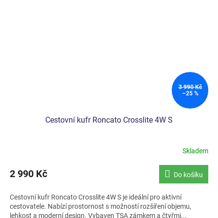
3 990 Kč
–25 %
Cestovní kufr Roncato Crosslite 4W S
Skladem
Průměrné
hodnocení
produktu
2 990 Kč
Do košíku
je
5,0
Cestovní kufr Roncato Crosslite 4W S je ideální pro aktivní
z
cestovatele. Nabízí prostornost s možností rozšíření objemu,
5
lehkost a moderní design. Vybaven TSA zámkem a čtyřmi...
hvězdiček.