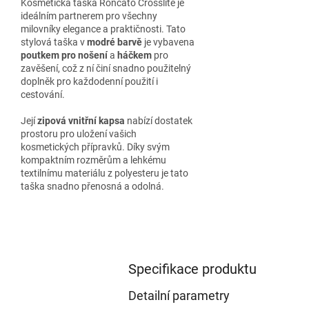
Kosmetická taška Roncato Crosslite je
ideálním partnerem pro všechny
milovníky elegance a praktičnosti. Tato
stylová taška v
modré barvě
je vybavena
poutkem pro nošení
a
háčkem
pro
zavěšení, což z ní činí snadno použitelný
doplněk pro každodenní použití i
cestování.
Její
zipová vnitřní kapsa
nabízí dostatek
prostoru pro uložení vašich
kosmetických přípravků. Díky svým
kompaktním rozměrům a lehkému
textilnímu materiálu z polyesteru je tato
taška snadno přenosná a odolná.
Specifikace produktu
Detailní parametry