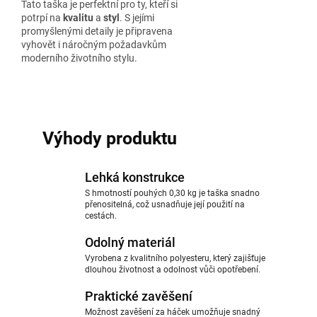
Tato taška je perfektní pro ty, kteří si
potrpí na
kvalitu
a
styl
. S jejími
promyšlenými detaily je připravena
vyhovět i náročným požadavkům
moderního životního stylu.
Výhody produktu
Lehká konstrukce
S hmotností pouhých 0,30 kg je taška snadno
přenositelná, což usnadňuje její použití na
cestách.
Odolný materiál
Vyrobena z kvalitního polyesteru, který zajišťuje
dlouhou životnost a odolnost vůči opotřebení.
Praktické zavěšení
Možnost zavěšení za háček umožňuje snadný