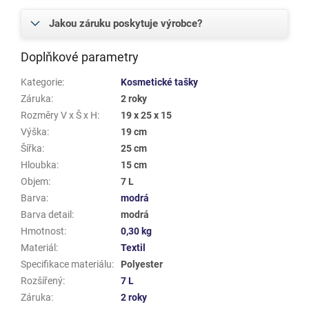
Jakou záruku poskytuje výrobce?
Doplňkové parametry
Kategorie
:
Kosmetické tašky
Záruka
:
2 roky
Rozměry V x Š x H
:
19 x 25 x 15
Výška
:
19 cm
Šířka
:
25 cm
Hloubka
:
15 cm
Objem
:
7 L
Barva
:
modrá
Barva detail
:
modrá
Hmotnost
:
0,30 kg
Materiál
:
Textil
Specifikace materiálu
:
Polyester
Rozšířený
:
7 L
Záruka
:
2 roky