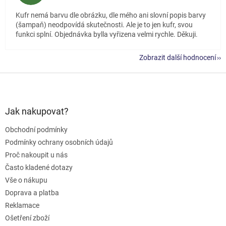
Kufr nemá barvu dle obrázku, dle mého ani slovní popis barvy
(šampaň) neodpovídá skutečnosti. Ale je to jen kufr, svou
funkci splní. Objednávka bylla vyřizena velmi rychle. Děkuji.
Zobrazit další hodnocení
Z
á
p
a
Jak nakupovat?
t
Obchodní podmínky
í
Podmínky ochrany osobních údajů
Proč nakoupit u nás
Často kladené dotazy
Vše o nákupu
Doprava a platba
Reklamace
Ošetření zboží