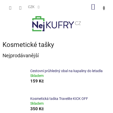
Přejít
NÁKUP
na
CZK
obsah
KOŠÍK
Kosmetické tašky
Nejprodávanější
Cestovní průhledný obal na kapaliny do letadla
Skladem
159 Kč
Kosmetická taška Travelite KICK OFF
Skladem
350 Kč