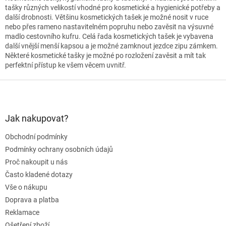
á
tašky různých velikostí vhodné pro kosmetické a hygienické potřeby a
d
další drobnosti. Většinu kosmetických tašek je možné nosit v ruce
a
nebo přes rameno nastavitelném popruhu nebo zavěsit na výsuvné
c
madlo cestovního kufru. Celá řada kosmetických tašek je vybavena
í
další vnější menší kapsou a je možné zamknout jezdce zipu zámkem.
p
Některé kosmetické tašky je možné po rozložení zavěsit a mít tak
r
perfektní přístup ke všem věcem uvnitř.
v
k
Z
y
á
v
p
ý
a
Jak nakupovat?
p
t
i
Obchodní podmínky
í
s
Podmínky ochrany osobních údajů
u
Proč nakoupit u nás
Často kladené dotazy
Vše o nákupu
Doprava a platba
Reklamace
Ošetření zboží