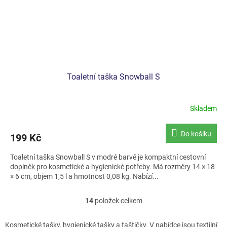
Toaletní taška Snowball S
Skladem
Do košíku
199 Kč
Toaletní taška Snowball S v modré barvě je kompaktní cestovní
doplněk pro kosmetické a hygienické potřeby. Má rozměry 14 × 18
× 6 cm, objem 1,5 l a hmotnost 0,08 kg. Nabízí...
14
položek celkem
O
v
l
Kosmetické tašky, hygienické tašky a taštičky. V nabídce jsou textilní