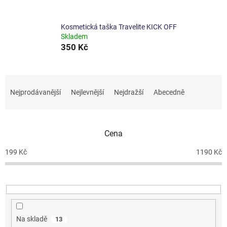
Kosmetická taška Travelite KICK OFF
Skladem
350 Kč
Ř
a
Nejprodávanější
Nejlevnější
Nejdražší
Abecedně
z
e
n
Cena
í
p
199
Kč
1190
Kč
r
o
d
u
k
t
Na skladě
13
ů