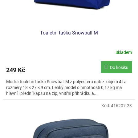
t
ů
Toaletní taška Snowball M
Skladem
Do košíku
249 Kč
Modrá toaletní taška Snowball M z polyesteru nabízí objem 4 l a
rozměry 18 × 27 × 9 cm. Lehký model o hmotnosti 0,17 kg má
hlavní i přední kapsu na zip, vnitřní přihrádku a...
Kód:
416207-23