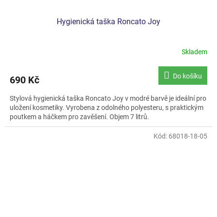
Hygienická taška Roncato Joy
Skladem
Průměrné
hodnocení
produktu
Do košíku
690 Kč
je
5,0
Stylová hygienická taška Roncato Joy v modré barvě je ideální pro
z
uložení kosmetiky. Vyrobena z odolného polyesteru, s praktickým
5
poutkem a háčkem pro zavěšení. Objem 7 litrů.
hvězdiček.
Kód:
68018-18-05