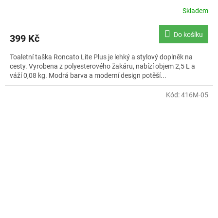
Skladem
Do košíku
399 Kč
Toaletní taška Roncato Lite Plus je lehký a stylový doplněk na
cesty. Vyrobena z polyesterového žakáru, nabízí objem 2,5 L a
váží 0,08 kg. Modrá barva a moderní design potěší...
Kód:
416M-05