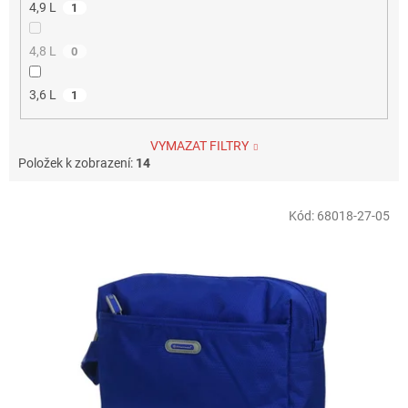
4,9 L
1
4,8 L
0
3,6 L
1
VYMAZAT FILTRY
Položek k zobrazení:
14
V
Kód:
68018-27-05
ý
p
i
s
p
r
o
d
u
k