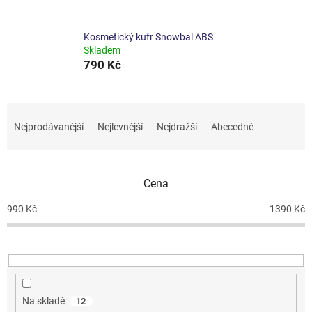
Kosmetický kufr Snowbal ABS
Skladem
790 Kč
Ř
a
Nejprodávanější
Nejlevnější
Nejdražší
Abecedně
z
e
n
Cena
í
p
990
Kč
1390
Kč
r
o
d
u
k
t
Na skladě
12
ů