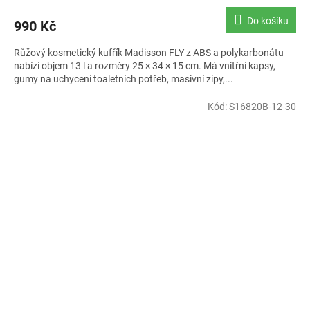
hodnocení
produktu
Do košíku
990 Kč
je
5,0
Růžový kosmetický kufřík Madisson FLY z ABS a polykarbonátu
z
nabízí objem 13 l a rozměry 25 × 34 × 15 cm. Má vnitřní kapsy,
5
gumy na uchycení toaletních potřeb, masivní zipy,...
hvězdiček.
Kód:
S16820B-12-30