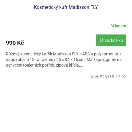
Kosmetický kufr Madisson FLY
Skladem
Průměrné
hodnocení
produktu
Do košíku
990 Kč
je
5,0
Růžový kosmetický kufřík Madisson FLY z ABS a polykarbonátu
z
nabízí objem 13 l a rozměry 25 × 34 × 15 cm. Má kapsy, gumy na
5
uchycení toaletních potřeb, zipová křídla,...
hvězdiček.
Kód:
52335B-12-02