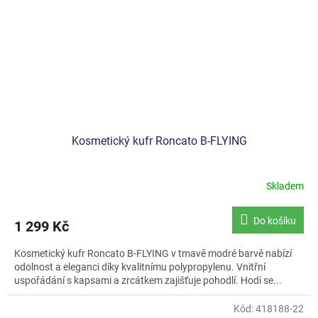
Kosmetický kufr Roncato B-FLYING
Skladem
Do košíku
1 299 Kč
Kosmetický kufr Roncato B-FLYING v tmavě modré barvě nabízí
odolnost a eleganci díky kvalitnímu polypropylenu. Vnitřní
uspořádání s kapsami a zrcátkem zajišťuje pohodlí. Hodí se...
Kód:
418188-22