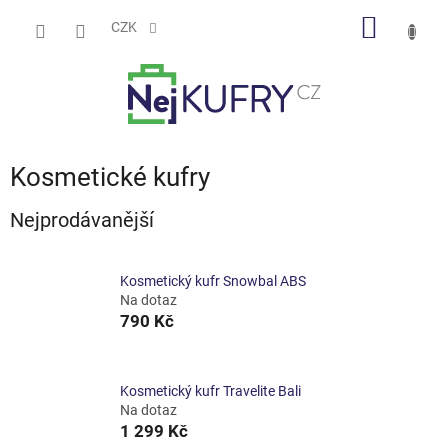
Přejít
NÁKUP
na
CZK
obsah
KOŠÍK
Kosmetické kufry
Nejprodávanější
Kosmetický kufr Snowbal ABS
Na dotaz
790 Kč
Kosmetický kufr Travelite Bali
Na dotaz
1 299 Kč