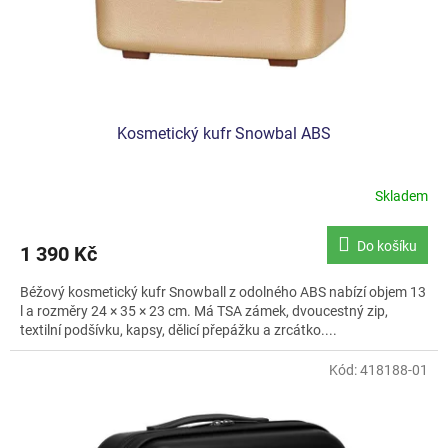
Kosmetický kufr Snowbal ABS
Skladem
Do košíku
1 390 Kč
Béžový kosmetický kufr Snowball z odolného ABS nabízí objem 13
l a rozměry 24 × 35 × 23 cm. Má TSA zámek, dvoucestný zip,
textilní podšívku, kapsy, dělicí přepážku a zrcátko....
Kód:
418188-01