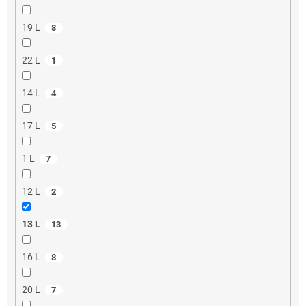
19 L
8
22 L
1
14 L
4
17 L
5
1 L
7
12 L
2
13 L
13
16 L
8
20 L
7