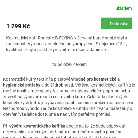
Skladem
Do košíku
1 299 Kč
Kosmetický kufr Roncato B-FLYING v červené barvě nabízí styl a
funkčnost. Vyroben z odolného polypropylenu. S objemem 13 L,
kvalitními zipy a praktickým vnitřním uspořádáním je...
13
položek celkem
O
v
l
Kosmetické kufry textilní a plastové
vhodné pro kosmetické a
á
hygienické potřeby
a další drobnosti. Většinu kosmetických kufříků je
d
možné nosit v ruce nebo přes rameno nastavitelném popruhu nebo
a
zavěsit na výsuvné madlo cestovního kufru. Celá řada plastových
c
kosmetických kufrů je vybavena kombinačním zámkem na uzamčení.
í
Nespornou výhodou je, že kosmetické kufříky drží tvar a máte tak po
p
otevření vše lehce dostupné a nad vším perfektní přehled.
r
v
Při
výběru kosmetického kufříku
dbejte na to, že bude odpovídat
k
nejen vašim skutečným potřebám a potřebám vašeho povolání
y
(pokud je důvodem zakoupení tohoto parťáka), ale také musí