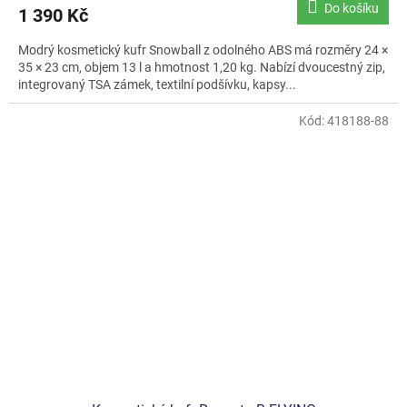
Do košíku
1 390 Kč
Modrý kosmetický kufr Snowball z odolného ABS má rozměry 24 ×
35 × 23 cm, objem 13 l a hmotnost 1,20 kg. Nabízí dvoucestný zip,
integrovaný TSA zámek, textilní podšívku, kapsy...
Kód:
418188-88