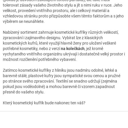
v
tolerovat zásady vašeho životního stylu a jít s nimi ruku v ruce. Jeho
ý
velikost, provedení vnitřního prostoru, ale i celkový materiál a
p
vzhledovou stránku proto přizpůsobte všem těmto faktorům a s jeho
i
výběrem se neunáhlete.
s
u
Nabízený sortiment zahrnuje kosmetické kufříky různých velikostí,
zpracování i zajímavého designu. Vybírat lze z klasických
kosmetických kufrů, které využijí hlavně ženy pro uložení veškeré
potřebné kosmetiky, nebo z verzí
na kolečkách
, jež kromě
vychytaného vnitřního organizéru ukrývají i dostatečně velký prostor i
možnost rozčlenění potřebného vybavení.
Zatímco kosmetické kufříky z hliníku jsou nadmíru odolné, lehké a
barevně stálé, plastové kufry jsou sympatické svou cenou a pružné
po stránce svého zpracování. Textilní se snadno udržují (zejména
pokud jsou voděodolné) a mohou barevně či vzorem zapadnout
přesně do vašeho stylu.
Který kosmetický kufřík bude nakonec ten váš?
Z
á
p