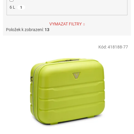
6 L
1
VYMAZAT FILTRY
Položek k zobrazení:
13
V
Kód:
418188-77
ý
p
i
s
p
r
o
d
u
k
t
ů