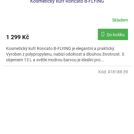
Kosmetický kufr Roncato B-FLYING
Skladem
Do košíku
1 299 Kč
Kosmetický kufr Roncato B-FLYING je elegantní a praktický.
Vyroben z polypropylenu, nabízí odolnost a dlouhou životnost. S
objemem 13 L a světle modrou barvou je ideální pro...
Kód:
418188-39