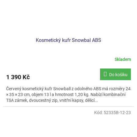
Kosmetický kufr Snowbal ABS
Skladem
Do košíku
1 390 Kč
Červený kosmetický kufr Snowball z odolného ABS má rozměry 24
× 35 × 23 cm, objem 13 l a hmotnost 1,20 kg. Nabízí kombinační
TSA zámek, dvoucestný zip, vnitřní kapsy, dělicí...
Kód:
52335B-12-23