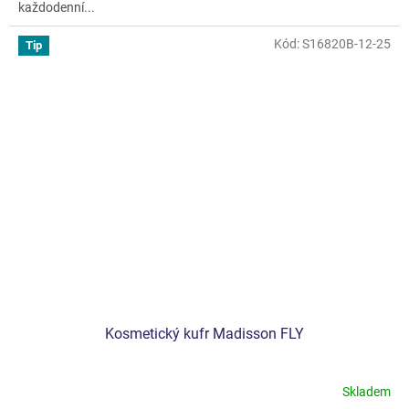
každodenní...
Kód:
S16820B-12-25
Tip
Kosmetický kufr Madisson FLY
Skladem
Průměrné