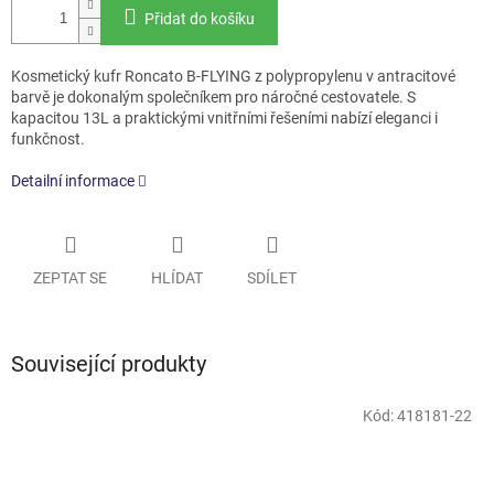
Přidat do košíku
Kosmetický kufr Roncato B-FLYING z polypropylenu v antracitové
barvě je dokonalým společníkem pro náročné cestovatele. S
kapacitou 13L a praktickými vnitřními řešeními nabízí eleganci i
funkčnost.
Detailní informace
ZEPTAT SE
HLÍDAT
SDÍLET
Související produkty
Kód:
418181-22