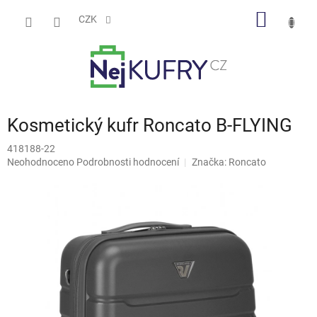
Přejít
NÁKUP
na
CZK
obsah
KOŠÍK
Kosmetický kufr Roncato B-FLYING
418188-22
Průměrné
Neohodnoceno
Podrobnosti hodnocení
Značka:
Roncato
hodnocení
produktu
je
0,0
z
5
hvězdiček.