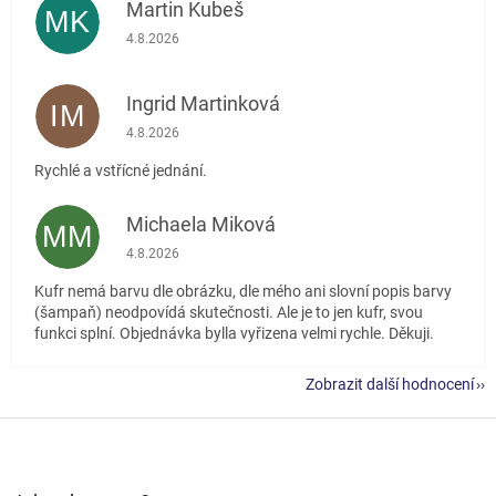
Martin Kubeš
MK
Hodnocení obchodu je 5 z 5 hvězdiček.
4.8.2026
Ingrid Martinková
IM
Hodnocení obchodu je 5 z 5 hvězdiček.
4.8.2026
Rychlé a vstřícné jednání.
Michaela Miková
MM
Hodnocení obchodu je 5 z 5 hvězdiček.
4.8.2026
Kufr nemá barvu dle obrázku, dle mého ani slovní popis barvy
(šampaň) neodpovídá skutečnosti. Ale je to jen kufr, svou
funkci splní. Objednávka bylla vyřizena velmi rychle. Děkuji.
Zobrazit další hodnocení
Z
á
p