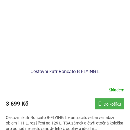
Cestovní kufr Roncato B-FLYING L
Skladem
3 699 Kč
Do košíku
Cestovní kufr Roncato B-FLYING L v antracitové barvě nabízí
objem 111 L, rozšíření na 129 L, TSA zámek a čtyři otočná kolečka
pro pohodlné cestování. Je lehký, odolný a ideální...