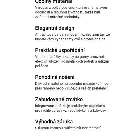
Odolný materiál
Vyroben z polypropylenu, který je známý svou
odolností a dlouhou životností, takže kufr
zvládne i náročné podmínky.
Elegantní design
Antracitová barva a moderní vzhled zajišťují, že
budete vždy vypadat stylově a profesionálně.
Praktické uspořádání
Vnitřní přepážky a kapsy na gumy umožňují
efektivní uložení kosmetických potřeb a udržují
pořádek.
Pohodlné nošení
Díky odnímatelnému popruhu můžete kufr nosit
přes rameno nebo v ruce, dle vašich preferencí.
Zabudované zrcátko
Integrované zrcátko je praktickým doplňkem
pro rychlé úpravy vzhledu kdykoliv a kdekoliv.
Výhodná záruka
S tříletou zárukou můžete být bez starostí