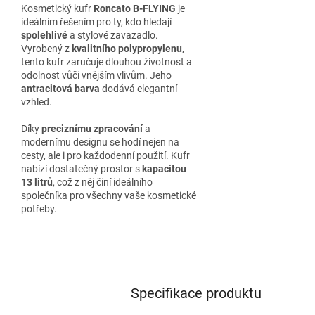
Kosmetický kufr
Roncato B-FLYING
je
ideálním řešením pro ty, kdo hledají
spolehlivé
a stylové zavazadlo.
Vyrobený z
kvalitního polypropylenu
,
tento kufr zaručuje dlouhou životnost a
odolnost vůči vnějším vlivům. Jeho
antracitová barva
dodává elegantní
vzhled.
Díky
preciznímu zpracování
a
modernímu designu se hodí nejen na
cesty, ale i pro každodenní použití. Kufr
nabízí dostatečný prostor s
kapacitou
13 litrů
, což z něj činí ideálního
společníka pro všechny vaše kosmetické
potřeby.
Specifikace produktu