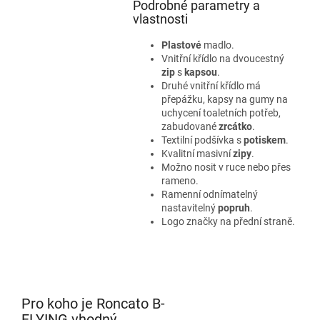
Podrobné parametry a
vlastnosti
Plastové
madlo.
Vnitřní křídlo na dvoucestný
zip
s
kapsou
.
Druhé vnitřní křídlo má
přepážku, kapsy na gumy na
uchycení toaletních potřeb,
zabudované
zrcátko
.
Textilní podšívka s
potiskem
.
Kvalitní masivní
zipy
.
Možno nosit v ruce nebo přes
rameno.
Ramenní odnímatelný
nastavitelný
popruh
.
Logo značky na přední straně.
Pro koho je Roncato B-
FLYING vhodný