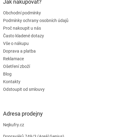
a
Jak nakupovat?
t
Obchodní podmínky
í
Podmínky ochrany osobních údajů
Proč nakoupit u nás
Často kladené dotazy
Vše o nákupu
Doprava a platba
Reklamace
Ošetření zboží
Blog
Kontakty
Odstoupit od smlouvy
Adresa prodejny
Nejkufry.cz
Dopraváků 749/3 (Areál Genius)