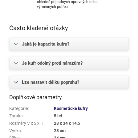
ohledně případných opravných nebo
výměnných potřeb.
Často kladené otázky
Jaká je kapacita kufru?
Je kufr odolný proti nárazům?
Lze nastavit délku popruhu?
Doplňkové parametry
Kategorie
:
Kosmetické kufry
Záruka
:
5 let
Rozměry V x Š x H
:
28 x 34 x 14,5
Výška
:
28 cm