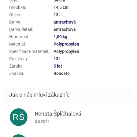
Šířka
:
34 cm
Hloubka
:
14,5 cm
Objem
:
13 L
Barva
:
antracitová
Barva detail
:
antracitová
Hmotnost
:
1,00 kg
Materiál
:
Polypropylen
Specifikace materiálu
:
Polypropylen
Rozšířený
:
13 L
Záruka
:
5 let
Značka
:
Roncato
Renata Šplíchalová
RŠ
Hodnocení obchodu je 5 z 5 hvězdiček.
5.8.2026