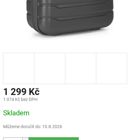
1 299 Kč
1 074 Kč bez DPH
Měrná
Skladem
cena:
Můžeme doručit do:
10.8.2026