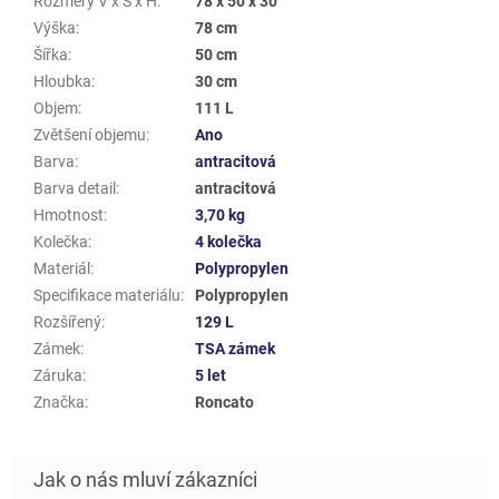
Rozměry V x Š x H
:
78 x 50 x 30
Výška
:
78 cm
Šířka
:
50 cm
Hloubka
:
30 cm
Objem
:
111 L
Zvětšení objemu
:
Ano
Barva
:
antracitová
Barva detail
:
antracitová
Hmotnost
:
3,70 kg
Kolečka
:
4 kolečka
Materiál
:
Polypropylen
Specifikace materiálu
:
Polypropylen
Rozšířený
:
129 L
Zámek
:
TSA zámek
Záruka
:
5 let
Značka
:
Roncato