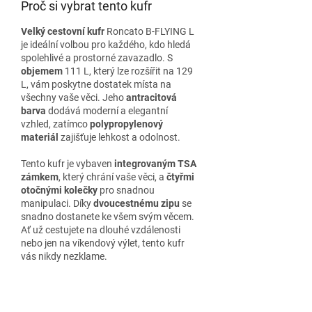
Proč si vybrat tento kufr
Velký cestovní kufr
Roncato B-FLYING L
je ideální volbou pro každého, kdo hledá
spolehlivé a prostorné zavazadlo. S
objemem
111 L, který lze rozšířit na 129
L, vám poskytne dostatek místa na
všechny vaše věci. Jeho
antracitová
barva
dodává moderní a elegantní
vzhled, zatímco
polypropylenový
materiál
zajišťuje lehkost a odolnost.
Tento kufr je vybaven
integrovaným TSA
zámkem
, který chrání vaše věci, a
čtyřmi
otočnými kolečky
pro snadnou
manipulaci. Díky
dvoucestnému zipu
se
snadno dostanete ke všem svým věcem.
Ať už cestujete na dlouhé vzdálenosti
nebo jen na víkendový výlet, tento kufr
vás nikdy nezklame.