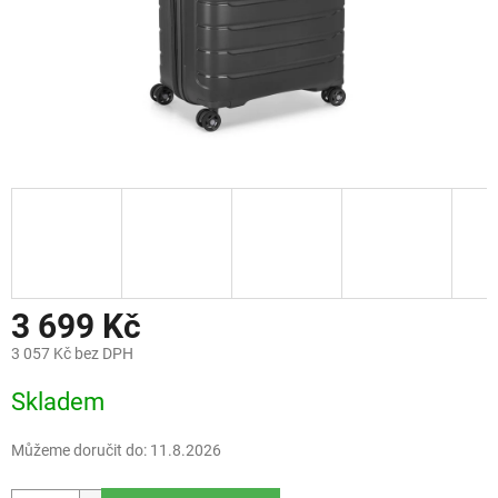
3 699 Kč
3 057 Kč bez DPH
Měrná
Skladem
cena:
Můžeme doručit do:
11.8.2026