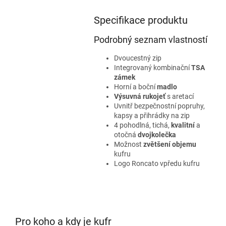
Specifikace produktu
Podrobný seznam vlastností
Dvoucestný zip
Integrovaný kombinační
TSA
zámek
Horní a boční
madlo
Výsuvná rukojeť
s aretací
Uvnitř bezpečnostní popruhy,
kapsy a přihrádky na zip
4 pohodlná, tichá,
kvalitní
a
otočná
dvojkolečka
Možnost
zvětšení objemu
kufru
Logo Roncato vpředu kufru
Pro koho a kdy je kufr