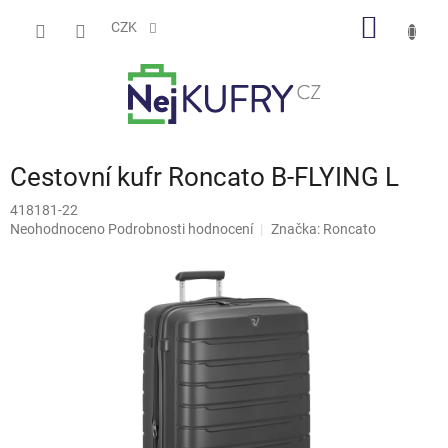
Přejít
NÁKUP
na
CZK
obsah
KOŠÍK
Cestovní kufr Roncato B-FLYING L
418181-22
Průměrné
Neohodnoceno
Podrobnosti hodnocení
Značka:
Roncato
hodnocení
produktu
je
0,0
z
5
hvězdiček.