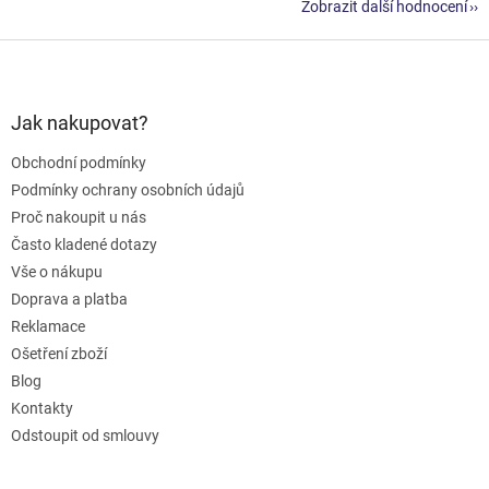
Zobrazit další hodnocení
Z
á
p
a
Jak nakupovat?
t
Obchodní podmínky
í
Podmínky ochrany osobních údajů
Proč nakoupit u nás
Často kladené dotazy
Vše o nákupu
Doprava a platba
Reklamace
Ošetření zboží
Blog
Kontakty
Odstoupit od smlouvy