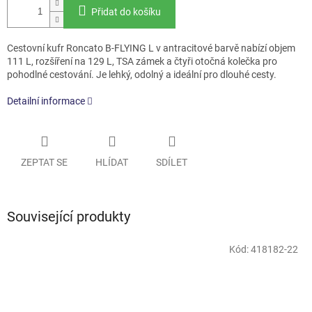
Přidat do košíku
Cestovní kufr Roncato B-FLYING L v antracitové barvě nabízí objem
111 L, rozšíření na 129 L, TSA zámek a čtyři otočná kolečka pro
pohodlné cestování. Je lehký, odolný a ideální pro dlouhé cesty.
Detailní informace
ZEPTAT SE
HLÍDAT
SDÍLET
Související produkty
Kód:
418182-22