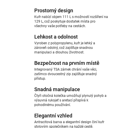
Prostorný design
Kufr nabízí objem 111 L s možností rozšíření na
129 L, což poskytuje dostatek místa pro
všechny vaše potřeby na cestách.
Lehkost a odolnost
Vyroben z polypropylenu, kufr je lehký a
zároveň odolný, což zajišťuje snadnou
manipulaci a dlouhou životnost.
Bezpečnost na prvním místě
Integrovaný TSA zámek chrání vaše věci,
zatímco dvoucestný zip zajišťuje snadný
přístup.
Snadná manipulace
Čtyři otočná kolečka umožňují plynulý pohyb a
výsuvná rukojeť s aretací přispívá k
pohodlnému používání.
Elegantní vzhled
Antracitová barva a elegantní design činí kufr
stylovým společníkem na každé cestě.