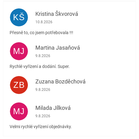
Kristina Škvorová
KŠ
Hodnocení obchodu je 5 z 5 hvězdiček.
10.8.2026
Přesně to, co jsem potřebovala !!!
Martina Jasaňová
MJ
Hodnocení obchodu je 5 z 5 hvězdiček.
9.8.2026
Rychlé vyřízení a dodání. Super.
Zuzana Bozděchová
ZB
Hodnocení obchodu je 5 z 5 hvězdiček.
9.8.2026
Milada Jílková
MJ
Hodnocení obchodu je 5 z 5 hvězdiček.
9.8.2026
Velmi rychlé vyřízení objednávky.