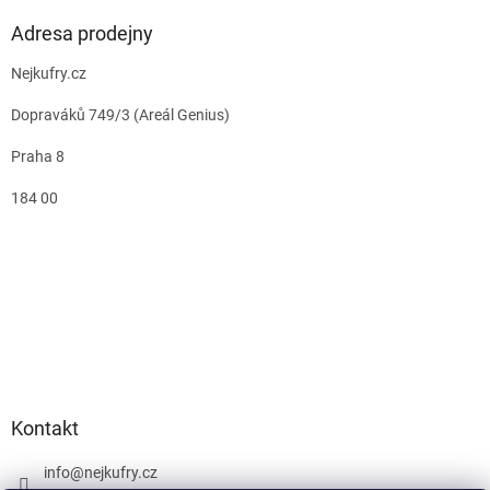
Adresa prodejny
Nejkufry.cz
Dopraváků 749/3 (Areál Genius)
Praha 8
184 00
Kontakt
info
@
nejkufry.cz