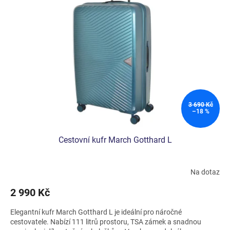
i
s
p
r
o
d
u
k
t
ů
3 690 Kč
–18 %
Cestovní kufr March Gotthard L
Na dotaz
2 990 Kč
Elegantní kufr March Gotthard L je ideální pro náročné
cestovatele. Nabízí 111 litrů prostoru, TSA zámek a snadnou