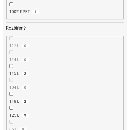
100% RPET
1
Rozšířený
117 L
0
114 L
0
115 L
2
104 L
0
118 L
2
125 L
9
85 L
0