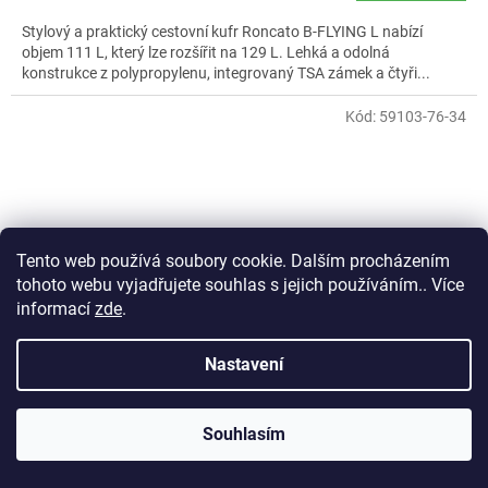
Stylový a praktický cestovní kufr Roncato B-FLYING L nabízí
objem 111 L, který lze rozšířit na 129 L. Lehká a odolná
konstrukce z polypropylenu, integrovaný TSA zámek a čtyři...
Kód:
59103-76-34
Tento web používá soubory cookie. Dalším procházením
tohoto webu vyjadřujete souhlas s jejich používáním.. Více
informací
zde
.
Nastavení
Souhlasím
Cestovní kufr Snowball CORNERS 4W L