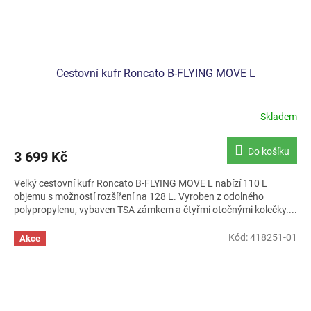
Cestovní kufr Roncato B-FLYING MOVE L
Skladem
Do košíku
3 699 Kč
Velký cestovní kufr Roncato B-FLYING MOVE L nabízí 110 L
objemu s možností rozšíření na 128 L. Vyroben z odolného
polypropylenu, vybaven TSA zámkem a čtyřmi otočnými kolečky....
Kód:
418251-01
Akce