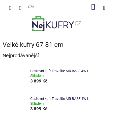
Přejít
NÁKUP
na
CZK
obsah
KOŠÍK
Velké kufry 67-81 cm
Nejprodávanější
Cestovní kufr Travelite AIR BASE 4W L
Skladem
3 899 Kč
Cestovní kufr Travelite AIR BASE 4W L
Skladem
3 899 Kč