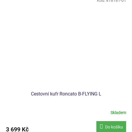
Kód:
418181-01
Cestovní kufr Roncato B-FLYING L
Skladem
Do košíku
3 699 Kč