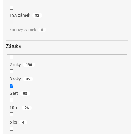
TSA zámek
82
kódový zámek
0
Záruka
2 roky
198
3 roky
45
5 let
93
10 let
26
6 let
4