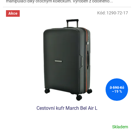
manipulaci díky otočným kolečkům. Vyroben z odolného...
Kód:
1290-72-17
Akce
3 590 Kč
–19 %
Cestovní kufr March Bel Air L
Skladem