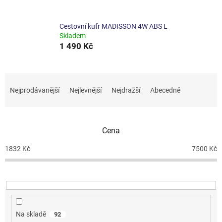
Cestovní kufr MADISSON 4W ABS L
Skladem
1 490 Kč
Ř
a
Nejprodávanější
Nejlevnější
Nejdražší
Abecedně
z
e
n
Cena
í
p
1832
Kč
7500
Kč
r
o
d
u
k
t
Na skladě
92
ů