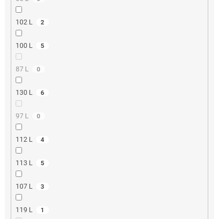
102 L
2
100 L
5
87 L
0
130 L
6
97 L
0
112 L
4
113 L
5
107 L
3
119 L
1