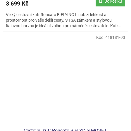
Do košíku
3 699 Kč
Velký cestovní kufr Roncato B-FLYING L nabízí lehkost a
prostornost pro vaše delší cesty. S TSA zámkem a stylovou
fialovou barvou je ideální volbou pro náročné cestovatele. Kufr...
Kód:
418181-93
Cestovní kufr Roncato B-FLYING MOVE L