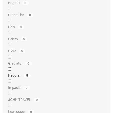
Bugatti
0
Caterpillar
0
D&N
0
Delsey
0
Dielle
0
Gladiator
0
Hedgren
5
Impackt
0
JOHN TRAVEL
0
Lee cooper
0