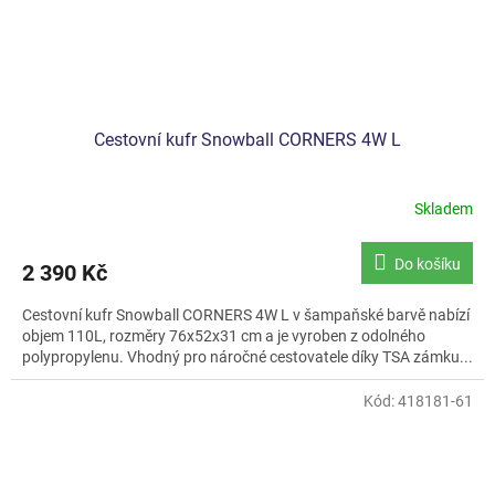
Cestovní kufr Snowball CORNERS 4W L
Skladem
Do košíku
2 390 Kč
Cestovní kufr Snowball CORNERS 4W L v šampaňské barvě nabízí
objem 110L, rozměry 76x52x31 cm a je vyroben z odolného
polypropylenu. Vhodný pro náročné cestovatele díky TSA zámku...
Kód:
418181-61