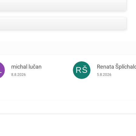
michal lučan
Renata Šplíchal
L
RŠ
Hodnocení obchodu je 5 z 5 hvězdiček.
Hodnocení obchodu je
8.8.2026
5.8.2026