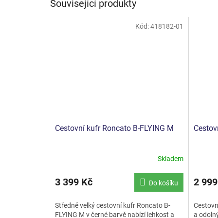
Související produkty
Kód:
418182-01
Cestovní kufr Roncato B-FLYING M
Cestov
Skladem
3 399 Kč
2 999
Do košíku
Středně velký cestovní kufr Roncato B-
Cestovn
FLYING M v černé barvě nabízí lehkost a
a odoln