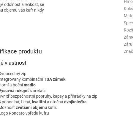
Hmo
je odolnost a lehkost, se
Kole
mu
objemu vás kufr nikdy
Mate
Spec
Rozš
Zám
Záru
ifikace produktu
Znač
vé vlastnosti
Dvoucestný zip
Integrovaný kombinační
TSA zámek
Horní a boční
madlo
Výsuvná rukojeť
s aretací
Uvnitř bezpečnostní popruhy, kapsy a přihrádky na zip
4 pohodlná, tichá,
kvalitní
a otočná
dvojkolečka
Možnost
zvětšení objemu
kufru
Logo Roncato vpředu kufru