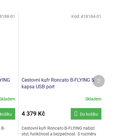
8188-01
Kód:
418184-01
Další
LYING
Cestovní kufr Roncato B-FLYING S
produkt
kapsa USB port
Skladem
Skladem
Průměrné
hodnocení
produktu
4 379 Kč
košíku
Do košíku
je
5,0
 B-
Cestovní kufr Roncato B-FLYING nabízí
z
styl, funkčnost a bezpečnost. S rozměry
5