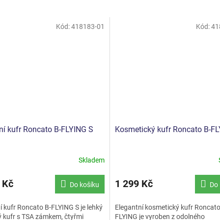
Kód:
418183-01
Kód:
41
ní kufr Roncato B-FLYING S
Kosmetický kufr Roncato B-F
Skladem
 Kč
1 299 Kč
Do košíku
Do 
í kufr Roncato B-FLYING S je lehký
Elegantní kosmetický kufr Roncato
ý kufr s TSA zámkem, čtyřmi
FLYING je vyroben z odolného