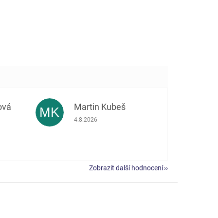
ová
Martin Kubeš
MK
 5 z 5 hvězdiček.
Hodnocení obchodu je 5 z 5 hvězdiček.
4.8.2026
Zobrazit další hodnocení