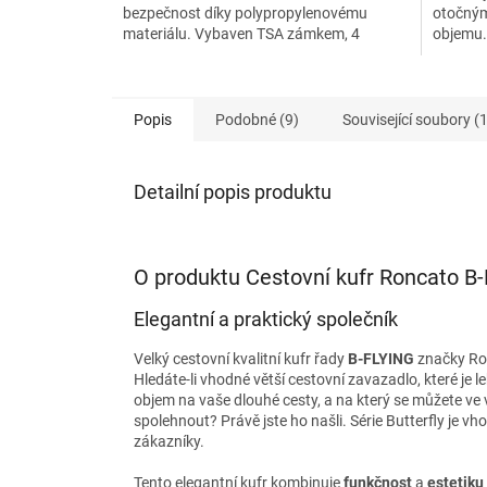
bezpečnost díky polypropylenovému
otočným
materiálu. Vybaven TSA zámkem, 4
objemu. 
kolečky a možností zvětšení...
hledající
Popis
Podobné (9)
Související soubory (1
Detailní popis produktu
O produktu Cestovní kufr Roncato B
Elegantní a praktický společník
Velký cestovní kvalitní kufr řady
B-FLYING
značky Ron
Hledáte-li vhodné větší cestovní zavazadlo, které je 
objem na vaše dlouhé cesty, a na který se můžete ve
spolehnout? Právě jste ho našli. Série Butterfly je vh
zákazníky.
Tento elegantní kufr kombinuje
funkčnost
a
estetiku