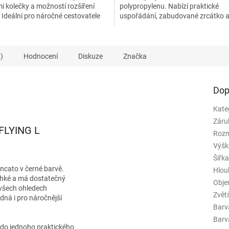
i kolečky a možností rozšíření
polypropylenu. Nabízí praktické
Ideální pro náročné cestovatele
uspořádání, zabudované zrcátko 
 kvalitu a...
odnímatelný popruh. Ideální pro
každodenní...
)
Hodnocení
Diskuze
Značka
Dop
Kate
Záru
-FLYING L
Rozm
Výšk
Šířk
cato v černé barvě.
Hlou
lehké a má dostatečný
Obj
 všech ohledech
Zvět
odná i pro náročnější
Barv
Barva
do jednoho praktického