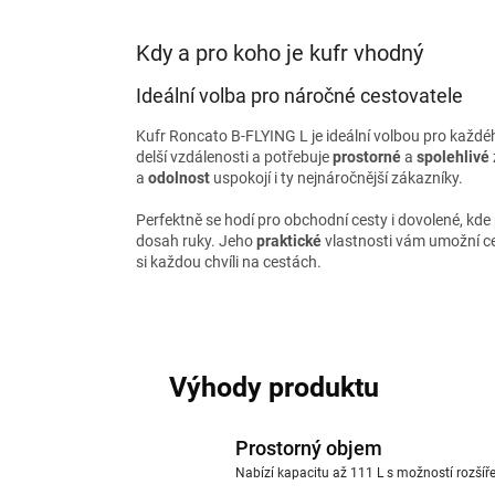
Kdy a pro koho je kufr vhodný
Ideální volba pro náročné cestovatele
Kufr Roncato B-FLYING L je ideální volbou pro každé
delší vzdálenosti a potřebuje
prostorné
a
spolehlivé
a
odolnost
uspokojí i ty nejnáročnější zákazníky.
Perfektně se hodí pro obchodní cesty i dovolené, kde
dosah ruky. Jeho
praktické
vlastnosti vám umožní ces
si každou chvíli na cestách.
Výhody produktu
Prostorný objem
Nabízí kapacitu až 111 L s možností rozšířen