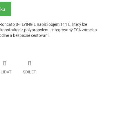
íku
 Roncato B-FLYING L nabízí objem 111 L, který lze
á konstrukce z polypropylenu, integrovaný TSA zámek a
hodlné a bezpečné cestování.
LÍDAT
SDÍLET