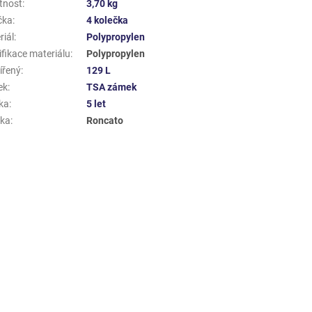
tnost
:
3,70 kg
čka
:
4 kolečka
riál
:
Polypropylen
ifikace materiálu
:
Polypropylen
ířený
:
129 L
ek
:
TSA zámek
ka
:
5 let
ka
:
Roncato