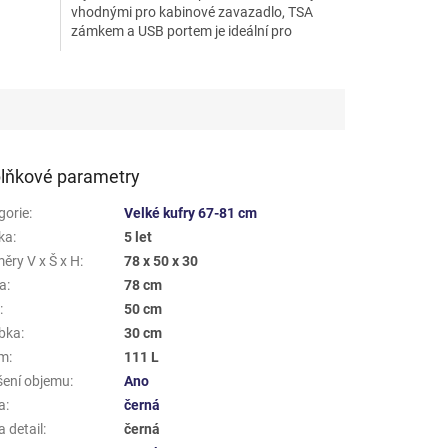
vhodnými pro kabinové zavazadlo, TSA
hvězdiček.
a
zámkem a USB portem je ideální pro
moderní cestovatele. Lehký...
lňkové parametry
gorie
:
Velké kufry 67-81 cm
ka
:
5 let
ěry V x Š x H
:
78 x 50 x 30
a
:
78 cm
a
:
50 cm
bka
:
30 cm
em
:
111 L
šení objemu
:
Ano
a
:
černá
 detail
:
černá