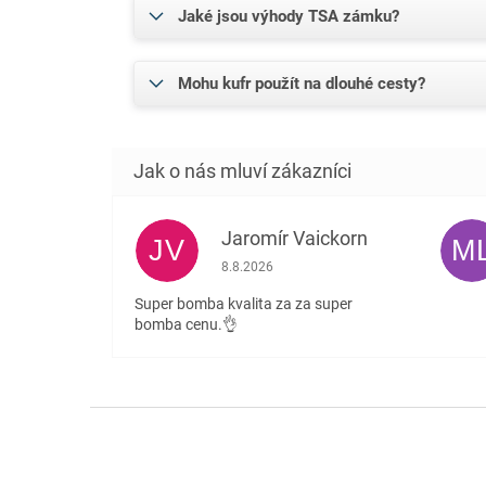
Jaké jsou výhody TSA zámku?
Mohu kufr použít na dlouhé cesty?
Jaromír Vaickorn
JV
M
Hodnocení obchodu je 5 z 5 hvězdiček.
8.8.2026
Super bomba kvalita za za super
bomba cenu.👌
Z
á
p