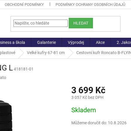
OBCHODNÍ PODMÍNKY
PODMÍNKY OCHRANY OSOBNÍCH ÚDAJŮ
HLEDAT
siness a škola
Galanterie
Výprodej
Akce
2. Jako
 plastové
Velké kufry 67-81 cm
Cestovní kufr Roncato B-FLYI
NG L
418181-01
ato
3 699 Kč
3 057 Kč bez DPH
Měrná
Skladem
cena:
Můžeme doručit do:
10.8.2026