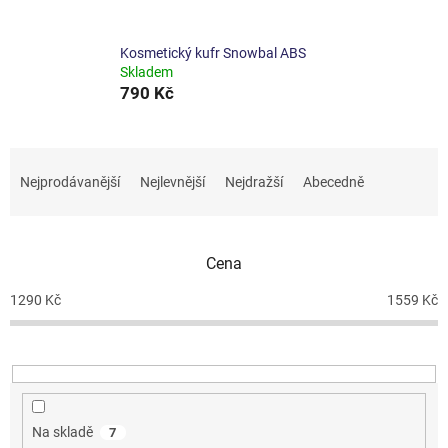
Kosmetický kufr Snowbal ABS
Skladem
790 Kč
Ř
a
Nejprodávanější
Nejlevnější
Nejdražší
Abecedně
z
e
n
Cena
í
p
1290
Kč
1559
Kč
r
o
d
u
k
t
Na skladě
7
ů