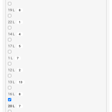
19 L
8
22 L
1
14 L
4
17 L
5
1 L
7
12 L
2
13 L
13
16 L
8
20 L
7