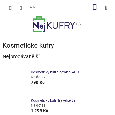
Přejít
NÁKUP
na
CZK
obsah
KOŠÍK
Kosmetické kufry
Nejprodávanější
Kosmetický kufr Snowbal ABS
Na dotaz
790 Kč
Kosmetický kufr Travelite Bali
Na dotaz
1 299 Kč