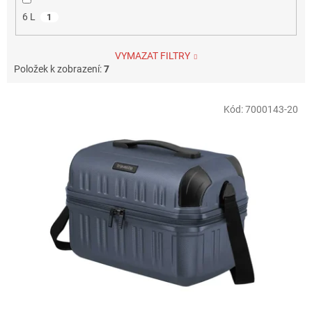
6 L
1
VYMAZAT FILTRY
Položek k zobrazení:
7
V
Kód:
7000143-20
ý
p
i
s
p
r
o
d
u
k
t
ů