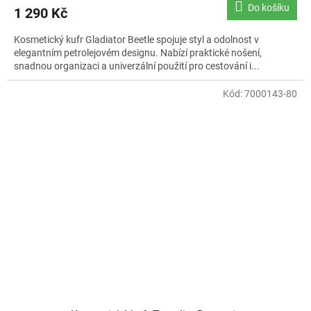
produktu
Do košíku
1 290 Kč
je
5,0
Kosmetický kufr Gladiator Beetle spojuje styl a odolnost v
z
elegantním petrolejovém designu. Nabízí praktické nošení,
5
snadnou organizaci a univerzální použití pro cestování i...
hvězdiček.
Kód:
7000143-80