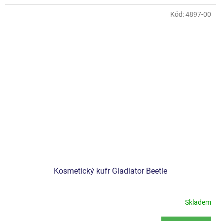
Kód:
4897-00
Kosmetický kufr Gladiator Beetle
Skladem
Průměrné
hodnocení