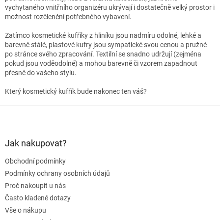
vychytaného vnitřního organizéru ukrývají i dostatečně velký prostor i
možnost rozčlenění potřebného vybavení.
Zatímco kosmetické kufříky z hliníku jsou nadmíru odolné, lehké a
barevně stálé, plastové kufry jsou sympatické svou cenou a pružné
po stránce svého zpracování. Textilní se snadno udržují (zejména
pokud jsou voděodolné) a mohou barevně či vzorem zapadnout
přesně do vašeho stylu.
Který kosmetický kufřík bude nakonec ten váš?
Z
á
p
a
Jak nakupovat?
t
Obchodní podmínky
í
Podmínky ochrany osobních údajů
Proč nakoupit u nás
Často kladené dotazy
Vše o nákupu