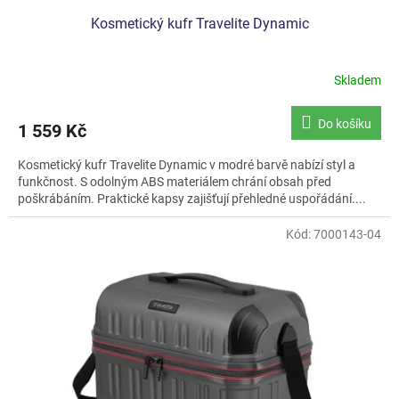
Kosmetický kufr Travelite Dynamic
Skladem
Průměrné
hodnocení
produktu
Do košíku
1 559 Kč
je
5,0
Kosmetický kufr Travelite Dynamic v modré barvě nabízí styl a
z
funkčnost. S odolným ABS materiálem chrání obsah před
5
poškrábáním. Praktické kapsy zajišťují přehledné uspořádání....
hvězdiček.
Kód:
7000143-04