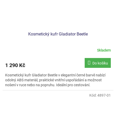
Kosmetický kufr Gladiator Beetle
Skladem
Průměrné
hodnocení
produktu
Do košíku
1 290 Kč
je
4,5
Kosmetický kufr Gladiator Beetle v elegantní černé barvě nabízí
z
odolný ABS materiál, praktické vnitřní uspořádání a možnost
5
nošení v ruce nebo na popruhu. Ideální pro cestování.
hvězdiček.
Kód:
4897-01