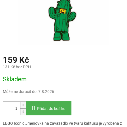
159 Kč
131 Kč bez DPH
Měrná
Skladem
cena:
Můžeme doručit do:
7.8.2026
Přidat do košíku
LEGO Iconic Jmenovka na zavazadlo ve tvaru kaktusu je vyrobena z