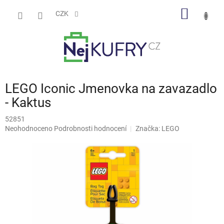
Přejít
NÁKUP
na
CZK
obsah
KOŠÍK
LEGO Iconic Jmenovka na zavazadlo
- Kaktus
52851
Průměrné
Neohodnoceno
Podrobnosti hodnocení
Značka:
LEGO
hodnocení
produktu
je
0,0
z
5
hvězdiček.