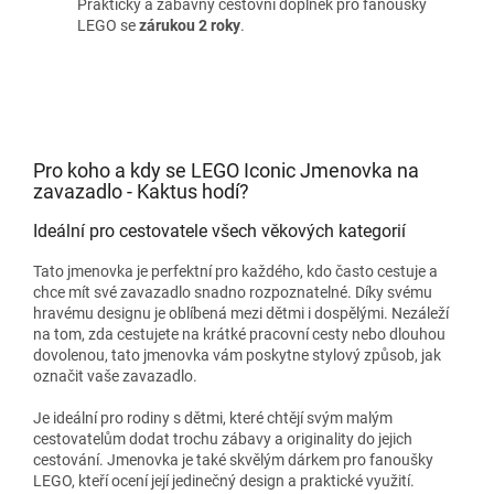
Praktický a zábavný cestovní doplněk pro fanoušky
LEGO se
zárukou 2 roky
.
Pro koho a kdy se LEGO Iconic Jmenovka na
zavazadlo - Kaktus hodí?
Ideální pro cestovatele všech věkových kategorií
Tato jmenovka je perfektní pro každého, kdo často cestuje a
chce mít své zavazadlo snadno rozpoznatelné. Díky svému
hravému designu je oblíbená mezi dětmi i dospělými. Nezáleží
na tom, zda cestujete na krátké pracovní cesty nebo dlouhou
dovolenou, tato jmenovka vám poskytne stylový způsob, jak
označit vaše zavazadlo.
Je ideální pro rodiny s dětmi, které chtějí svým malým
cestovatelům dodat trochu zábavy a originality do jejich
cestování. Jmenovka je také skvělým dárkem pro fanoušky
LEGO, kteří ocení její jedinečný design a praktické využití.