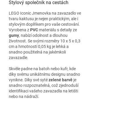
Stylový společník na cestách
LEGO Iconic Jmenovka na zavazadlo ve
tvaru kaktusu je nejen praktickým, ale i
stylovým doplňkem pro vaše cestování.
Vyrobena z
PVC
materiálu s detaily ze
gumy
, nabízí odolnost a dlouhou
životnost. Se svými rozměry 10 x 5 x 0,3
cm a hmotností 0,05 kg je lehká a
snadno použitelná na jakémkoli
zavazadle.
Skvěle padne na batoh nebo kufr, kde
díky svému unikátnímu designu snadno
vynikne. Díky své syté
zelené barvě
je
snadno rozpoznatelná, což zjednoduší
identifikaci vašeho zavazadla na letišti
nebo na nádraží.