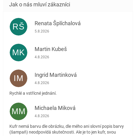
Renata Šplíchalová
RŠ
Hodnocení obchodu je 5 z 5 hvězdiček.
5.8.2026
Martin Kubeš
MK
Hodnocení obchodu je 5 z 5 hvězdiček.
4.8.2026
Ingrid Martinková
IM
Hodnocení obchodu je 5 z 5 hvězdiček.
4.8.2026
Rychlé a vstřícné jednání.
Michaela Miková
MM
Hodnocení obchodu je 5 z 5 hvězdiček.
4.8.2026
Kufr nemá barvu dle obrázku, dle mého ani slovní popis barvy
(šampaň) neodpovídá skutečnosti. Ale je to jen kufr, svou