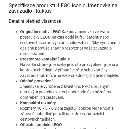
Specifikace produktu LEGO Iconic Jmenovka na
zavazadlo - Kaktus
Detailní přehled vlastností
Originální motiv LEGO Kaktus
Jmenovka ve tvaru
postavičky
LEGO Kaktus
dodá kufru, batohu nebo
cestovní tašce hravý a originální vzhled. Díky výraznému
designu pomůže snadno rozpoznat vaše zavazadlo
mezi ostatními.
Prostor pro kontaktní údaje
Na zadní straně jmenovky je místo pro vyplnění jména a
kontaktních údajů. V případě ztráty nebo záměny
zavazadla tak může nálezce snadno zjistit jeho majitele.
Odolné provedení
Jmenovka je vyrobena z kvalitního PVC s pružným
gumovým povrchem, který dobře odolává běžnému
opotřebení při cestování.
Kompaktní rozměry
Rozměry
10 × 5 × 0,3 cm
zajišťují dobrou viditelnost a
zároveň pohodlné použití na kufrech, batozích i
cestovních taškách.
Oficiální produkt LEGO