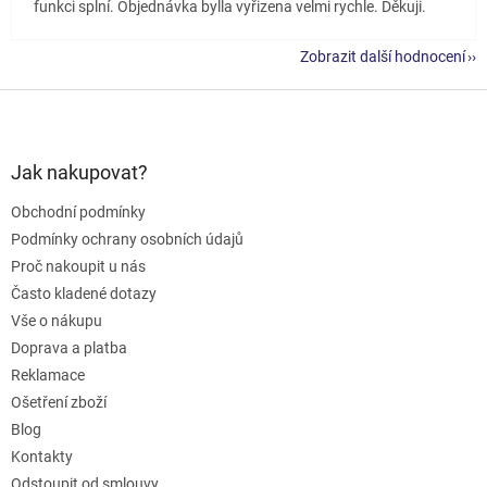
funkci splní. Objednávka bylla vyřizena velmi rychle. Děkuji.
Zobrazit další hodnocení
Z
á
p
a
Jak nakupovat?
t
Obchodní podmínky
í
Podmínky ochrany osobních údajů
Proč nakoupit u nás
Často kladené dotazy
Vše o nákupu
Doprava a platba
Reklamace
Ošetření zboží
Blog
Kontakty
Odstoupit od smlouvy