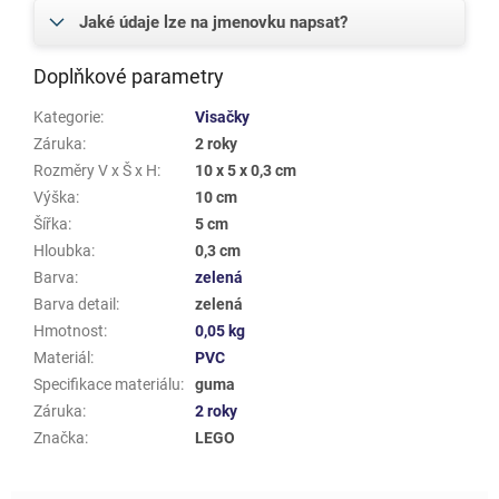
Jaké údaje lze na jmenovku napsat?
Doplňkové parametry
Kategorie
:
Visačky
Záruka
:
2 roky
Rozměry V x Š x H
:
10 x 5 x 0,3 cm
Výška
:
10 cm
Šířka
:
5 cm
Hloubka
:
0,3 cm
Barva
:
zelená
Barva detail
:
zelená
Hmotnost
:
0,05 kg
Materiál
:
PVC
Specifikace materiálu
:
guma
Záruka
:
2 roky
Značka
:
LEGO