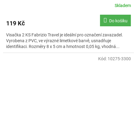
Skladem
Průměrné
hodnocení
produktu
Do košíku
119 Kč
je
5,0
Visačka 2 KS Fabrizio Travel je ideální pro označení zavazadel.
z
Vyrobena z PVC, ve výrazné limetkové barvě, usnadňuje
5
identifikaci. Rozměry 8 x 5 cm a hmotnost 0,05 kg, vhodná...
hvězdiček.
Kód:
10275-3300