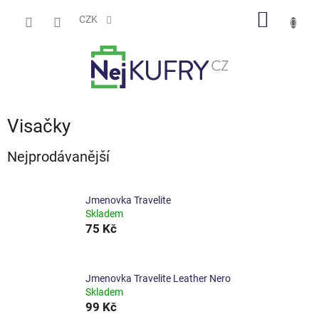
Přejít
NÁKUP
na
CZK
obsah
KOŠÍK
Visačky
Nejprodávanější
Jmenovka Travelite
Skladem
75 Kč
Jmenovka Travelite Leather Nero
Skladem
99 Kč