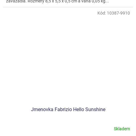
zavazadla. Rozměry 8,5 x 5,5 x 0,5 cm a váha 0,05 kg...
Kód:
10387-9910
Jmenovka Fabrizio Hello Sunshine
Skladem