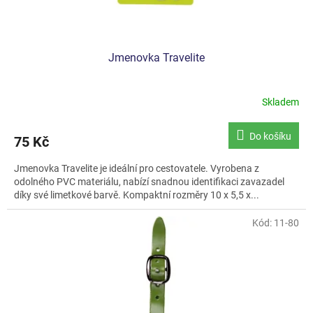
ů
Jmenovka Travelite
Skladem
Do košíku
75 Kč
Jmenovka Travelite je ideální pro cestovatele. Vyrobena z
odolného PVC materiálu, nabízí snadnou identifikaci zavazadel
díky své limetkové barvě. Kompaktní rozměry 10 x 5,5 x...
Kód:
11-80