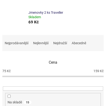
Jmenovky 2 ks Traveller
Skladem
69 Kč
Ř
a
Nejprodávanější
Nejlevnější
Nejdražší
Abecedně
z
e
n
Cena
í
p
75
Kč
159
Kč
r
o
d
u
k
t
Na skladě
15
ů