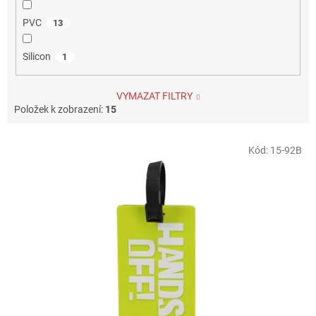
PVC
13
Silicon
1
VYMAZAT FILTRY
Položek k zobrazení:
15
V
Kód:
15-92B
ý
p
i
s
p
r
o
d
u
k
t