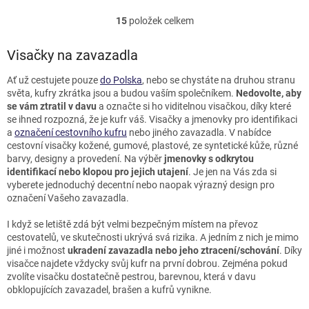
15
položek celkem
O
v
l
Visačky na zavazadla
á
d
Ať už cestujete pouze
do Polska
, nebo se chystáte na druhou stranu
a
světa, kufry zkrátka jsou a budou vaším společníkem.
Nedovolte, aby
c
se vám ztratil v davu
a označte si ho viditelnou visačkou, díky které
í
se ihned rozpozná, že je kufr váš.
Visačky a jmenovky pro identifikaci
p
a
označení cestovního kufru
nebo jiného zavazadla. V nabídce
r
cestovní visačky kožené, gumové, plastové, ze syntetické kůže, různé
v
barvy, designy a provedení. Na výběr
jmenovky s odkrytou
k
identifikací nebo klopou pro jejich utajení
. Je jen na Vás zda si
y
vyberete jednoduchý decentní nebo naopak výrazný design pro
v
označení Vašeho zavazadla.
ý
p
I když se letiště zdá být velmi bezpečným místem na převoz
i
cestovatelů, ve skutečnosti ukrývá svá rizika. A jedním z nich je mimo
s
jiné i možnost
ukradení zavazadla nebo jeho ztracení/schování
. Díky
u
visačce najdete vždycky svůj kufr na první dobrou. Zejména pokud
zvolíte visačku dostatečně pestrou, barevnou, která v davu
obklopujících zavazadel, brašen a kufrů vynikne.