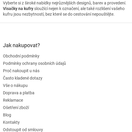
Vyberte si z široké nabídky nejrůznějších designů, barev a provedení.
Visačky na kufry
sloužící nejen k označení, ale také rozlišení vašeho
kufru jsou nezbytností, bez které se do cestování nepouštějte.
Z
á
p
a
Jak nakupovat?
t
Obchodní podmínky
í
Podmínky ochrany osobních údajů
Proč nakoupit u nás
Často kladené dotazy
Vše o nákupu
Doprava a platba
Reklamace
Ošetření zboží
Blog
Kontakty
Odstoupit od smlouvy