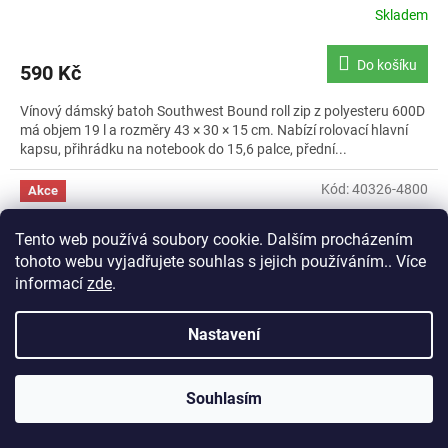
Skladem
Do košíku
590 Kč
Vínový dámský batoh Southwest Bound roll zip z polyesteru 600D
má objem 19 l a rozměry 43 × 30 × 15 cm. Nabízí rolovací hlavní
kapsu, přihrádku na notebook do 15,6 palce, přední...
Kód:
40326-4800
Akce
Tento web používá soubory cookie. Dalším procházením
tohoto webu vyjadřujete souhlas s jejich používáním.. Více
informací
zde
.
Nastavení
Souhlasím
1 190 Kč