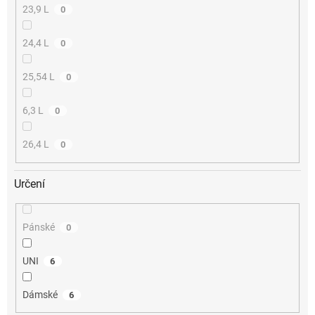
23,9 L
0
24,4 L
0
25,54 L
0
6,3 L
0
26,4 L
0
Určení
Pánské
0
UNI
6
Dámské
6