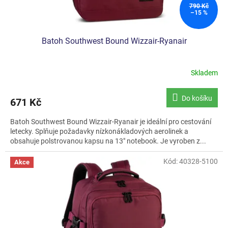
790 Kč
–15 %
Batoh Southwest Bound Wizzair-Ryanair
Skladem
Do košíku
671 Kč
Batoh Southwest Bound Wizzair-Ryanair je ideální pro cestování
letecky. Splňuje požadavky nízkonákladových aerolinek a
obsahuje polstrovanou kapsu na 13" notebook. Je vyroben z...
Kód:
40328-5100
Akce