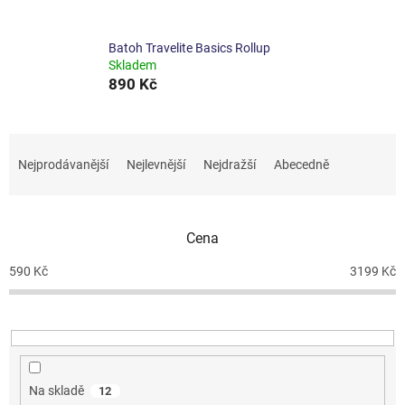
Batoh Travelite Basics Rollup
Skladem
890 Kč
Ř
a
Nejprodávanější
Nejlevnější
Nejdražší
Abecedně
z
e
n
Cena
í
p
590
Kč
3199
Kč
r
o
d
u
k
t
Na skladě
12
ů