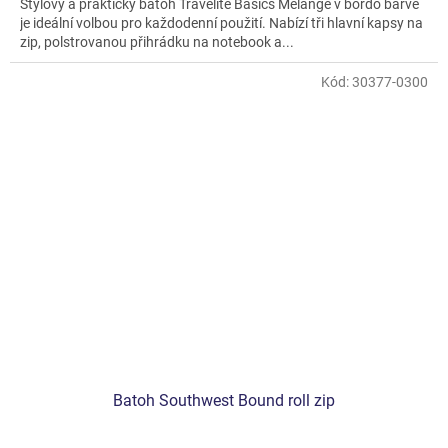
Stylový a praktický batoh Travelite Basics Melange v bordó barvě
z
je ideální volbou pro každodenní použití. Nabízí tři hlavní kapsy na
5
zip, polstrovanou přihrádku na notebook a...
hvězdiček.
Kód:
30377-0300
Batoh Southwest Bound roll zip