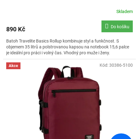
Skladem
Průměrné
hodnocení
produktu
Do košíku
890 Kč
je
5,0
Batoh Travelite Basics Rollup kombinuje styl a funkčnost. S
z
objemem 35 litrů a polstrovanou kapsou na notebook 15,6 palce
5
je ideální pro práci i volný čas. Vhodný pro muže i ženy.
hvězdiček.
Kód:
30386-5100
Akce