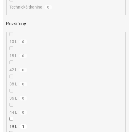
Technická tkanina
0
Rozšířený
10 L
0
18 L
0
42 L
0
38 L
0
36 L
0
44 L
0
19 L
1