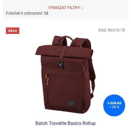
VYMAZAT FILTRY
Položek k zobrazení:
12
V
Kód:
96310-70
Akce
ý
p
i
s
p
r
o
d
u
k
t
ů
1 039 Kč
–14 %
Batoh Travelite Basics Rollup