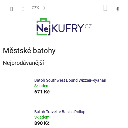
Přejít
NÁKUP
na
CZK
obsah
KOŠÍK
Městské batohy
Nejprodávanější
Batoh Southwest Bound Wizzair-Ryanair
Skladem
671 Kč
Batoh Travelite Basics Rollup
Skladem
890 Kč