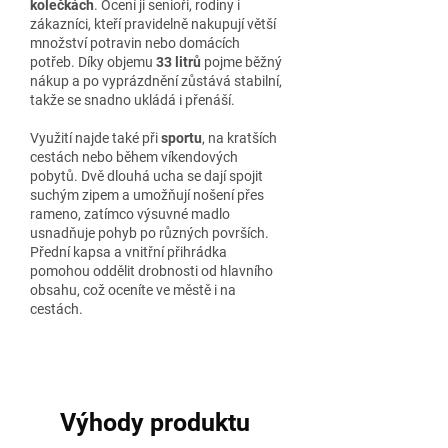
kolečkách
. Ocení ji senioři, rodiny i
zákazníci, kteří pravidelně nakupují větší
množství potravin nebo domácích
potřeb. Díky objemu
33 litrů
pojme běžný
nákup a po vyprázdnění zůstává stabilní,
takže se snadno ukládá i přenáší.
Využití najde také při
sportu
, na kratších
cestách nebo během víkendových
pobytů. Dvě dlouhá ucha se dají spojit
suchým zipem a umožňují nošení přes
rameno, zatímco výsuvné madlo
usnadňuje pohyb po různých površích.
Přední kapsa a vnitřní přihrádka
pomohou oddělit drobnosti od hlavního
obsahu, což oceníte ve městě i na
cestách.
Výhody produktu