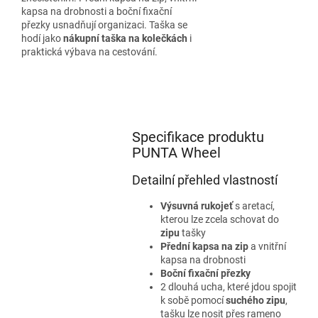
kapsa na drobnosti a boční fixační
přezky usnadňují organizaci. Taška se
hodí jako
nákupní taška na kolečkách
i
praktická výbava na cestování.
Specifikace produktu
PUNTA Wheel
Detailní přehled vlastností
Výsuvná rukojeť
s aretací,
kterou lze zcela schovat do
zipu
tašky
Přední kapsa na zip
a vnitřní
kapsa na drobnosti
Boční fixační přezky
2 dlouhá ucha, které jdou spojit
k sobě pomocí
suchého zipu
,
tašku lze nosit přes rameno