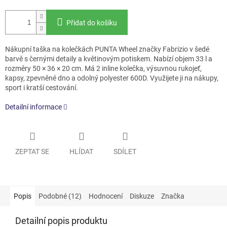
Přidat do košíku
Nákupní taška na kolečkách PUNTA Wheel značky Fabrizio v šedé
barvě s černými detaily a květinovým potiskem. Nabízí objem 33 l a
rozměry 50 × 36 × 20 cm. Má 2 inline kolečka, výsuvnou rukojeť,
kapsy, zpevněné dno a odolný polyester 600D. Využijete ji na nákupy,
sport i kratší cestování.
Detailní informace
ZEPTAT SE
HLÍDAT
SDÍLET
Popis
Podobné (12)
Hodnocení
Diskuze
Značka
Detailní popis produktu