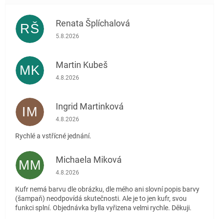
Renata Šplíchalová
RŠ
Hodnocení obchodu je 5 z 5 hvězdiček.
5.8.2026
Martin Kubeš
MK
Hodnocení obchodu je 5 z 5 hvězdiček.
4.8.2026
Ingrid Martinková
IM
Hodnocení obchodu je 5 z 5 hvězdiček.
4.8.2026
Rychlé a vstřícné jednání.
Michaela Miková
MM
Hodnocení obchodu je 5 z 5 hvězdiček.
4.8.2026
Kufr nemá barvu dle obrázku, dle mého ani slovní popis barvy
(šampaň) neodpovídá skutečnosti. Ale je to jen kufr, svou
funkci splní. Objednávka bylla vyřizena velmi rychle. Děkuji.