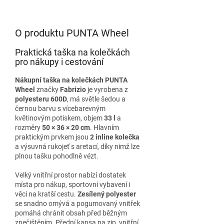
O produktu PUNTA Wheel
Praktická taška na kolečkách
pro nákupy i cestování
Nákupní taška na kolečkách PUNTA
Wheel
značky
Fabrizio
je vyrobena z
polyesteru 600D
, má světle šedou a
černou barvu s vícebarevným
květinovým potiskem, objem
33 l
a
rozměry
50 × 36 × 20 cm
. Hlavním
praktickým prvkem jsou
2 inline kolečka
a výsuvná rukojeť s aretací, díky nimž lze
plnou tašku pohodlně vézt.
Velký vnitřní prostor nabízí dostatek
místa pro nákup, sportovní vybavení i
věci na kratší cestu.
Zesílený polyester
se snadno omývá a pogumovaný vnitřek
pomáhá chránit obsah před běžným
znečištěním. Přední kapsa na zip, vnitřní