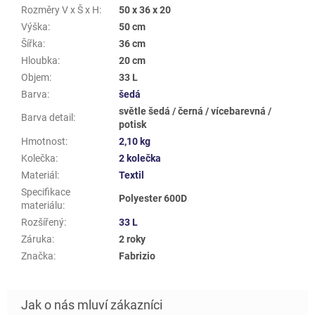
Rozměry V x Š x H
:
50 x 36 x 20
Výška
:
50 cm
Šířka
:
36 cm
Hloubka
:
20 cm
Objem
:
33 L
Barva
:
šedá
světle šedá / černá / vícebarevná /
Barva detail
:
potisk
Hmotnost
:
2,10 kg
Kolečka
:
2 kolečka
Materiál
:
Textil
Specifikace
Polyester 600D
materiálu
:
Rozšířený
:
33 L
Záruka
:
2 roky
Značka
:
Fabrizio