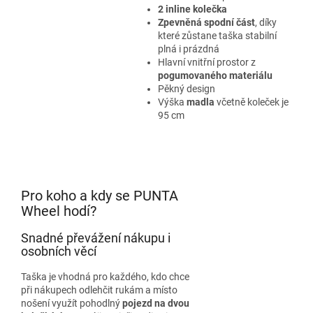
2 inline kolečka
Zpevněná spodní část
, díky
které zůstane taška stabilní
plná i prázdná
Hlavní vnitřní prostor z
pogumovaného materiálu
Pěkný design
Výška
madla
včetně koleček je
95 cm
Pro koho a kdy se PUNTA
Wheel hodí?
Snadné převážení nákupu i
osobních věcí
Taška je vhodná pro každého, kdo chce
při nákupech odlehčit rukám a místo
nošení využít pohodlný
pojezd na dvou