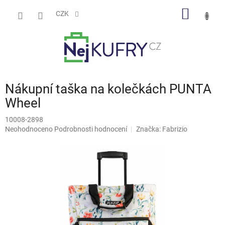
Přejít
NÁKUP
na
CZK
obsah
KOŠÍK
Nákupní taška na kolečkách PUNTA
Wheel
10008-2898
Průměrné
Neohodnoceno
Podrobnosti hodnocení
Značka:
Fabrizio
hodnocení
produktu
je
0,0
z
5
hvězdiček.