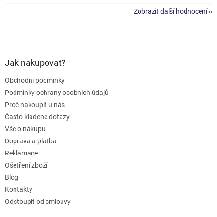
Zobrazit další hodnocení
Z
á
p
a
Jak nakupovat?
t
Obchodní podmínky
í
Podmínky ochrany osobních údajů
Proč nakoupit u nás
Často kladené dotazy
Vše o nákupu
Doprava a platba
Reklamace
Ošetření zboží
Blog
Kontakty
Odstoupit od smlouvy