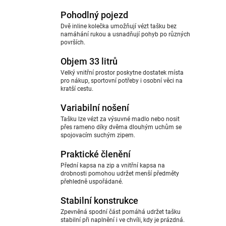
Pohodlný pojezd
Dvě inline kolečka umožňují vézt tašku bez
namáhání rukou a usnadňují pohyb po různých
površích.
Objem 33 litrů
Velký vnitřní prostor poskytne dostatek místa
pro nákup, sportovní potřeby i osobní věci na
kratší cestu.
Variabilní nošení
Tašku lze vézt za výsuvné madlo nebo nosit
přes rameno díky dvěma dlouhým uchům se
spojovacím suchým zipem.
Praktické členění
Přední kapsa na zip a vnitřní kapsa na
drobnosti pomohou udržet menší předměty
přehledně uspořádané.
Stabilní konstrukce
Zpevněná spodní část pomáhá udržet tašku
stabilní při naplnění i ve chvíli, kdy je prázdná.