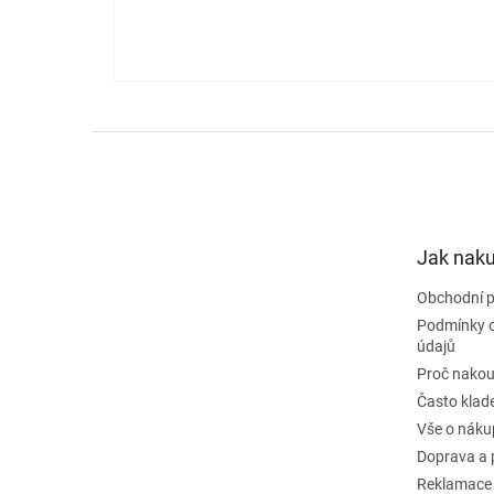
Z
á
p
a
t
Jak nak
í
Obchodní 
Podmínky 
údajů
Proč nakou
Často klad
Vše o náku
Doprava a 
Reklamace