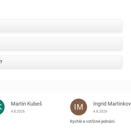
k?
Martin Kubeš
Ingrid Martinko
K
IM
Hodnocení obchodu je 5 z 5 hvězdiček.
Hodnocení obchodu je
4.8.2026
4.8.2026
Rychlé a vstřícné jednání.