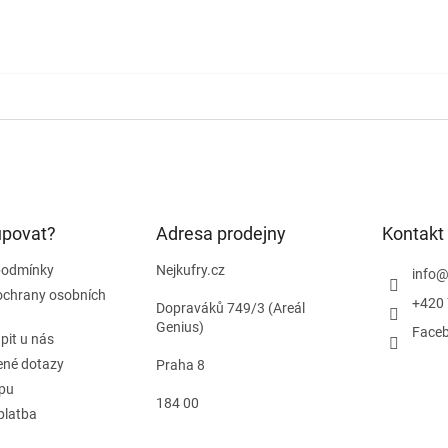
upovat?
Adresa prodejny
Kontakt
podmínky
Nejkufry.cz
info
ochrany osobních
+420 
Dopraváků 749/3 (Areál
Genius)
Face
pit u nás
ené dotazy
Praha 8
pu
184 00
platba