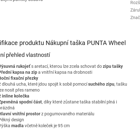
Rozš
Záru
Znač
ifikace produktu Nákupní taška PUNTA Wheel
lní přehled vlastností
Výsuvná rukojeť
s aretací, kterou lze zcela schovat do
zipu tašky
Přední kapsa na zip
a vnitřní kapsa na drobnosti
Boční fixační přezky
2 dlouhá ucha, které jdou spojit k sobě pomocí
suchého zipu
, tašku
lze nosit přes rameno
2 inline kolečka
Zpevněná spodní část
, díky které zůstane taška stabilní plná i
prázdná
Hlavní vnitřní prostor
z pogumovaného materiálu
Pěkný design
Výška
madla
včetně koleček je 95 cm