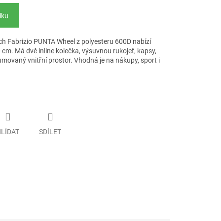
íku
h Fabrizio PUNTA Wheel z polyesteru 600D nabízí
 cm. Má dvě inline kolečka, výsuvnou rukojeť, kapsy,
ovaný vnitřní prostor. Vhodná je na nákupy, sport i
LÍDAT
SDÍLET