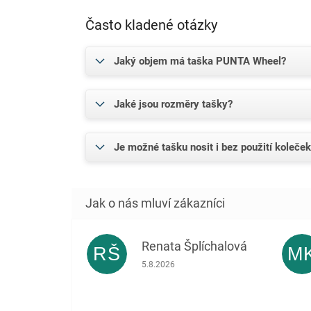
Často kladené otázky
Jaký objem má taška PUNTA Wheel?
Jaké jsou rozměry tašky?
Je možné tašku nosit i bez použití koleče
Renata Šplíchalová
RŠ
M
Hodnocení obchodu je 5 z 5 hvězdiček.
5.8.2026