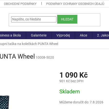
OBCHODNÍ PODMÍNKY
PODMÍNKY OCHRANY OSOBNÍCH ÚDAJŮ
HLEDAT
siness a škola
Galanterie
Výprodej
Akce
2. Jako
upní taška na kolečkách PUNTA Wheel
 PUNTA Wheel
10008-5020
1 090 Kč
901 Kč bez DPH
Měrná
Skladem
cena:
Můžeme doručit do:
7.8.2026