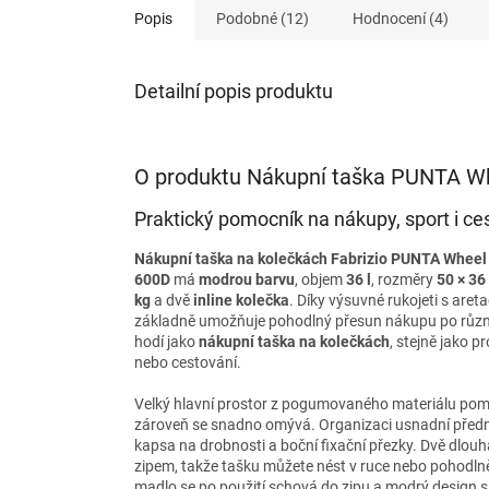
Popis
Podobné (12)
Hodnocení (4)
Detailní popis produktu
O produktu Nákupní taška PUNTA W
Praktický pomocník na nákupy, sport i ce
Nákupní taška na kolečkách Fabrizio PUNTA Wheel
600D
má
modrou barvu
, objem
36 l
, rozměry
50 × 36
kg
a dvě
inline kolečka
. Díky výsuvné rukojeti s aret
základně umožňuje pohodlný přesun nákupu po různ
hodí jako
nákupní taška na kolečkách
, stejně jako p
nebo cestování.
Velký hlavní prostor z pogumovaného materiálu pom
zároveň se snadno omývá. Organizaci usnadní přední 
kapsa na drobnosti a boční fixační přezky. Dvě dlouh
zipem, takže tašku můžete nést v ruce nebo pohodl
madlo se po použití schová do zipu a modrý design s