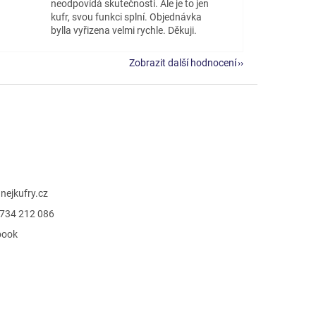
neodpovídá skutečnosti. Ale je to jen
kufr, svou funkci splní. Objednávka
bylla vyřizena velmi rychle. Děkuji.
Zobrazit další hodnocení
@
nejkufry.cz
734 212 086
book