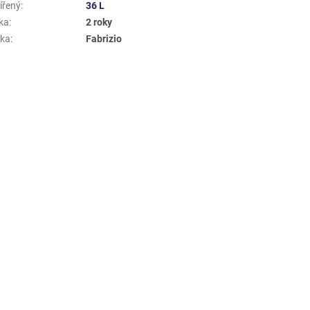
ířený
:
36 L
ka
:
2 roky
ka
:
Fabrizio