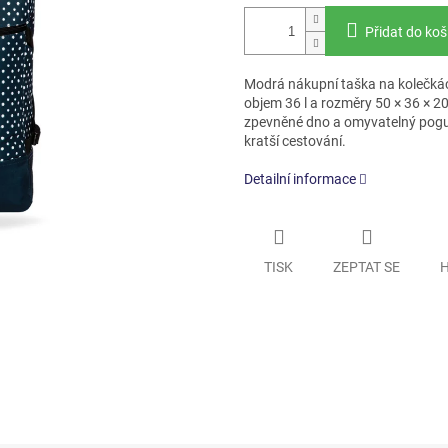
Přidat do koš
Modrá nákupní taška na kolečkác
objem 36 l a rozměry 50 × 36 × 20
zpevněné dno a omyvatelný pogum
kratší cestování.
Detailní informace
TISK
ZEPTAT SE
H