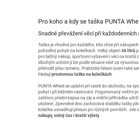
Pro koho a kdy se taška PUNTA Whe
Snadné převážení věcí při každodenních 
Taška je vhodná pro každého, kdo chce při nákupech 
pohodlný pohyb na kolečkách. Velký objem
36 litrů
p
pro běžný nákup, sportovní vybavení i věci na kratší
dlouhým uchům ji lze podle situace vést za výsuvnou 
přehodit přes rameno. Praktické řešení ocení také senio
hledají
prostornou tašku na kolečkách
.
PUNTA Wheel se uplatní při cestě do obchodu, na spo
pobyt i při běžném cestování. Pogumovaný vnitřní p
zatímco přední kapsa na zip a vnitřní přihrádka udrž
uložené. Zpevněné dno zachovává stabilitu tašky plné
kolečka usnadňují přesun po různých površích. Jde o
nákupy, volný čas i kratší výlety
.