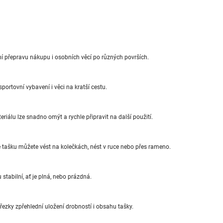
ní přepravu nákupu i osobních věcí po různých površích.
portovní vybavení i věci na kratší cestu.
iálu lze snadno omýt a rychle připravit na další použití.
 tašku můžete vést na kolečkách, nést v ruce nebo přes rameno.
tabilní, ať je plná, nebo prázdná.
přezky zpřehlední uložení drobností i obsahu tašky.