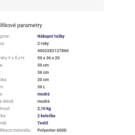
lňkové parametry
gorie
:
Nákupní tašky
ka
:
2 roky
4002282127860
ěry V x Š x H
:
50 x 36 x 20
a
:
50 cm
a
:
36 cm
bka
:
20 cm
em
:
36 L
a
:
modrá
 detail
:
modrá
tnost
:
2,10 kg
čka
:
2 kolečka
riál
:
Textil
ifikace materiálu
:
Polyester 600D