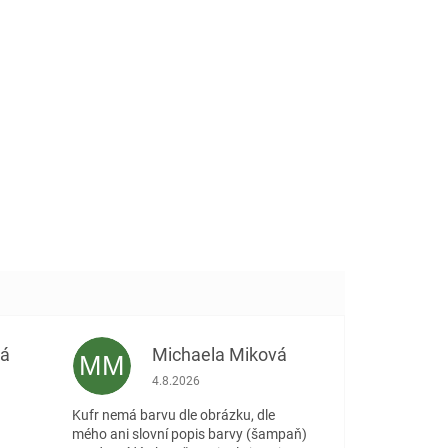
vá
Michaela Miková
MM
 5 z 5 hvězdiček.
Hodnocení obchodu je 5 z 5 hvězdiček.
4.8.2026
Kufr nemá barvu dle obrázku, dle
mého ani slovní popis barvy (šampaň)