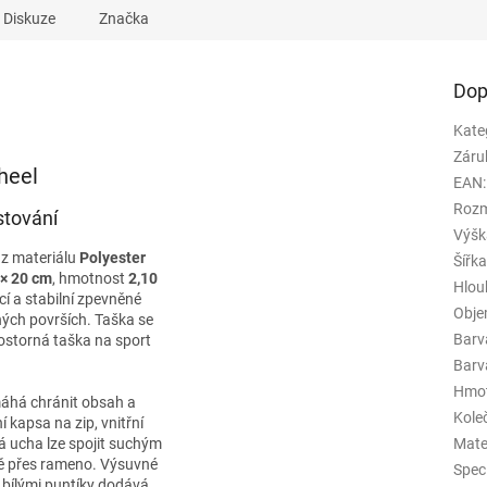
Diskuze
Značka
Dop
Kate
Záru
heel
EAN
:
Rozm
stování
Výšk
z materiálu
Polyester
Šířk
 × 20 cm
, hmotnost
2,10
Hlou
ací a stabilní zpevněné
Obj
ých površích. Taška se
Barv
rostorná taška na sport
Barva
Hmo
áhá chránit obsah a
Kole
kapsa na zip, vnitřní
á ucha lze spojit suchým
Mate
ně přes rameno. Výsuvné
Spec
 bílými puntíky dodává