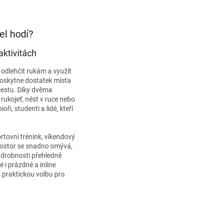
el hodí?
aktivitách
odlehčit rukám a využít
oskytne dostatek místa
 cestu. Díky dvěma
rukojeť, nést v ruce nebo
ři, studenti a lidé, kteří
rtovní trénink, víkendový
rostor se snadno omývá,
í drobnosti přehledně
 i prázdné a inline
 praktickou volbu pro