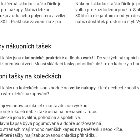
tní černá skládací taška Dielle je
Nákupní skládací taška Dielle je p
í pro nákupy. Nabízí lehkou
volba pro každodenní použití. S
ukci z odolného polyesteru a velký
30 litrů a elegantním modrým de
30 L. Praktické zavírání na zip a
nabízí dostatek prostoru a styl. 
t nosit v ruce...
z odolného...
O
v
y nákupních tašek
l
á
 tašky jsou
ekologické
,
praktické
a dlouho
vydrží
. Do velkých nákupních
d
 k přenášení věcí. Menší skládací tašky pohodlně uložíte do kabelky a bud
a
c
ní tašky na kolečkách
í
p
 tašky na kolečkách jsou vhodné na
velké nákupy
, které nechcete nosit
r
m vám ulehčí nakupování?
v
k
ají vysunovací rukojeť s nastavitelnou výškou.
y
romě rukojeti nabízí také ucha na přenášení v ruce.
v
olečka jsou kvalitní, pohodlná a spolehlivá.
ý
lavní kapsa bývá pogumovaná a dobře udržovatelná.
p
o stranách mají mnoho menších kapes na peněženku nebo klíče.
i
ěkteré tašky mají zabudovanou chladící přihrádku.
s