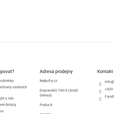
upovat?
Adresa prodejny
Kontakt
podmínky
Nejkufry.cz
info
ochrany osobních
+420 
Dopraváků 749/3 (Areál
Genius)
Face
pit u nás
ené dotazy
Praha 8
pu