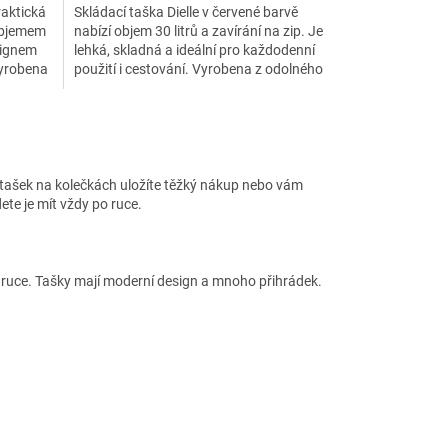
raktická
Skládací taška Dielle v červené barvě
 objemem
nabízí objem 30 litrů a zavírání na zip. Je
signem
lehká, skladná a ideální pro každodenní
Vyrobena
použití i cestování. Vyrobena z odolného
polyesteru,...
 tašek na kolečkách uložíte těžký nákup nebo vám
ete je mít vždy po ruce.
 v ruce. Tašky mají moderní design a mnoho přihrádek.