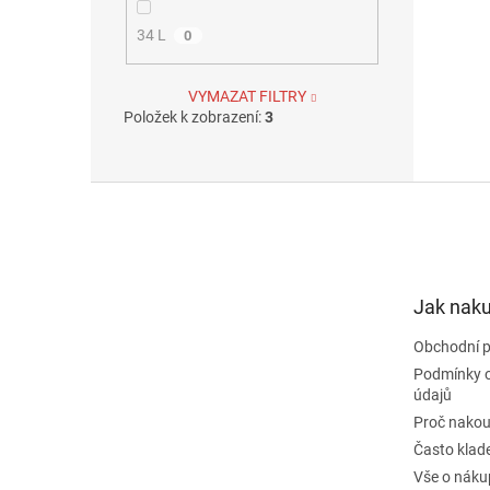
34 L
0
VYMAZAT FILTRY
Položek k zobrazení:
3
Z
á
p
a
t
Jak nak
í
Obchodní 
Podmínky 
údajů
Proč nakou
Často klad
Vše o náku