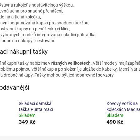
ýsuvná rukojeť s nastavitelnou výškou,
evná ucha pro snadné přenášení,
dolná a tichá kolečka,
lavní pogumovaná kapsa pro snadnou údržbu,
ostranní kapsy na peněženku či klíče,
 vybraných modelů integrovaná chladicí přihrádka,
hodné na nákupy i cestování.
ací nákupní tašky
í nákupní tašky nabízíme v
různých velikostech
. Větší modely mají zapín
oblému pojmou větší nákup a po složení je uložíte do kabelky. Menší varia
 na drobné nákupy. Tašky mohou být jednobarevné i se vzory.
odávanější
Skládací dámská
Kovový vozík na
taška Punta maxi
kolečkách Madis
Skladem
Skladem
349 Kč
490 Kč