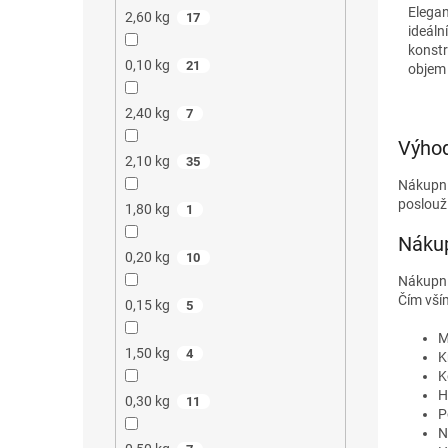
Elegan
2,60 kg
17
ideáln
konstr
0,10 kg
21
objem 
možnos
2,40 kg
7
Výhod
2,10 kg
35
Nákupní
poslouží
1,80 kg
1
Nákup
0,20 kg
10
Nákupní
Čím vší
0,15 kg
5
M
1,50 kg
4
K
K
H
0,30 kg
11
P
N