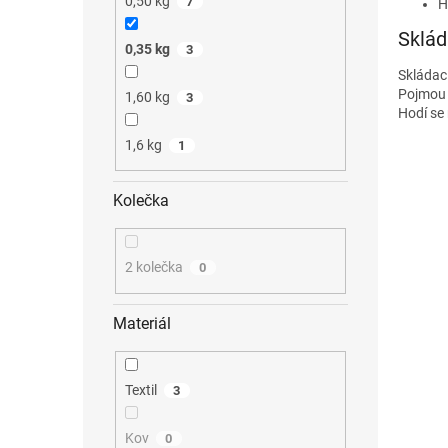
0,50 kg
7
H
Sklád
0,35 kg
3
Skládac
Pojmou i
1,60 kg
3
Hodí se
1,6 kg
1
Kolečka
2 kolečka
0
Materiál
Textil
3
Kov
0