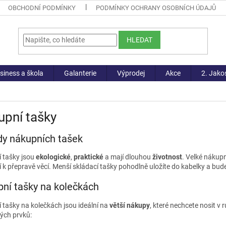
OBCHODNÍ PODMÍNKY
PODMÍNKY OCHRANY OSOBNÍCH ÚDAJŮ
HLEDAT
siness a škola
Galanterie
Výprodej
Akce
2. Jako
pní tašky
y nákupních tašek
 tašky jsou
ekologické
,
praktické
a mají dlouhou
životnost
. Velké nákup
 k přepravě věcí. Menší skládací tašky pohodlně uložíte do kabelky a bude
ní tašky na kolečkách
 tašky na kolečkách jsou ideální na
větší nákupy
, které nechcete nosit v 
kých prvků: