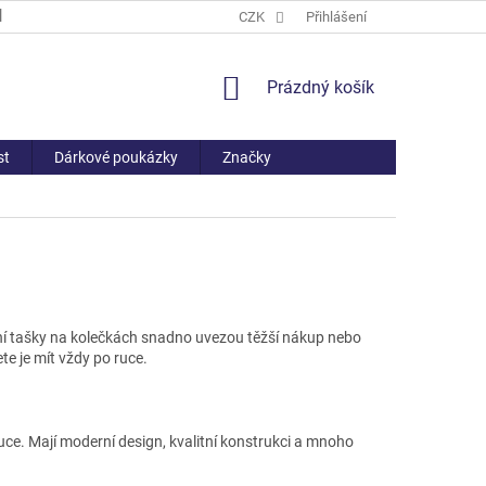
PROČ NAKOUPIT U NÁS
ČASTO KLADENÉ DOTAZY
CZK
Přihlášení
VŠE O NÁ
NÁKUPNÍ
Prázdný košík
KOŠÍK
st
Dárkové poukázky
Značky
ní tašky na kolečkách snadno uvezou těžší nákup nebo
te je mít vždy po ruce.
ruce. Mají moderní design, kvalitní konstrukci a mnoho