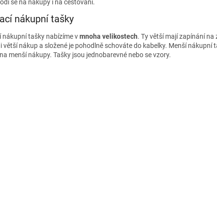
odí se na nákupy i na cestování.
u
ací nákupní tašky
í nákupní tašky nabízíme v
mnoha velikostech
. Ty větší mají zapínání n
 větší nákup a složené je pohodlně schováte do kabelky. Menší nákupní t
 na menší nákupy. Tašky jsou jednobarevné nebo se vzory.