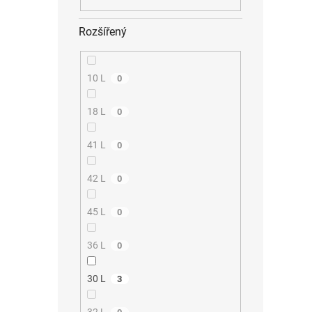
Rozšířený
10 L
0
18 L
0
41 L
0
42 L
0
45 L
0
36 L
0
30 L
3