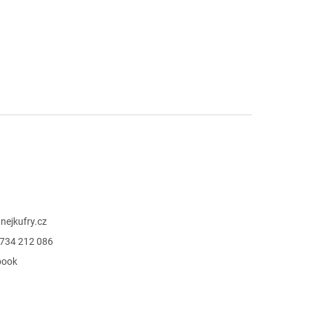
@
nejkufry.cz
734 212 086
book