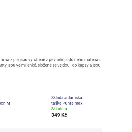
ání na zip a jsou vyrobené z pevného, odolného materiálu
nty jsou velmi lehké, složené se vejdou i do kapsy a jsou
Skládací dámská
son M
taška Punta maxi
Skladem
349 Kč