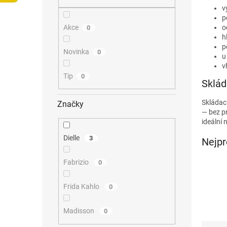
n
v
e
p
l
Akce
o
0
h
p
Novinka
0
u
v
Tip
0
Sklád
Skládac
Značky
— bez pr
ideální
Dielle
3
Nejpr
Fabrizio
0
Frida Kahlo
0
Madisson
0
Ř