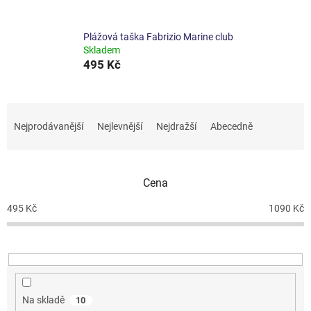
Plážová taška Fabrizio Marine club
Skladem
495 Kč
Ř
a
Nejprodávanější
Nejlevnější
Nejdražší
Abecedně
z
e
n
Cena
í
p
495
Kč
1090
Kč
r
o
d
u
k
t
Na skladě
10
ů