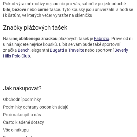
Pokud výrazné motivy nejsou nic pro vás, sáhněte po jednoduché
bílé
,
béžové
nebo
černé
tašce. Tyto kousky jsou univerzální a hodí se
i k šatům, ve kterých večer vyrazíte na skleničku.
Značky plážových tašek
Naší
nejoblíbenější značkou
plážových tašek je
Fabrizio
. Právě od ní
u nás najdete nejvíce kousků. Líbit se vám bude také sportovní
značka
Bench
, elegantní
Bugatti
a
Travelite
nebo sportovní
Beverly
Hills Polo Club
.
Z
á
p
a
Jak nakupovat?
t
Obchodní podmínky
í
Podmínky ochrany osobních údajů
Proč nakoupit u nás
Často kladené dotazy
Vše o nákupu