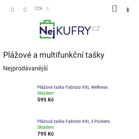
Přejít
NÁKUP
na
CZK
obsah
KOŠÍK
Plážové a multifunkční tašky
Nejprodávanější
Plážová taška Fabrizio XXL Wellness
Skladem
595 Kč
Plážová taška Fabrizio XXL 3 Pockets
Skladem
795 Kč