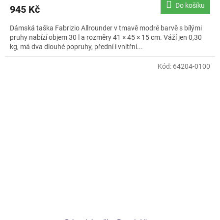
Do košíku
945 Kč
Dámská taška Fabrizio Allrounder v tmavě modré barvě s bílými
pruhy nabízí objem 30 l a rozměry 41 × 45 × 15 cm. Váží jen 0,30
kg, má dva dlouhé popruhy, přední i vnitřní...
Kód:
64204-0100