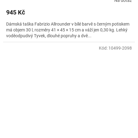
Na dotaz
945 Kč
Dámská taška Fabrizio Allrounder v bílé barvě s černým potiskem
má objem 30 l, rozměry 41 × 45 × 15 cm a váží jen 0,30 kg. Lehký
voděodpudivý Tyvek, dlouhé popruhy a dvě...
Kód:
10499-2098