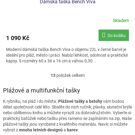
Dámská taška Bench Viva
Skladem
Do košíku
1 090 Kč
Moderní dámská taška Bench Viva o objemu 22L v černé barvě je
ideální pro pláž, město i práci. Nabízí lehkost, odolnost a praktické
kapsy. S rozměry 60 x 36 x 16 cm a váhou 0,30...
13
položek celkem
O
v
l
Plážové a multifunkční tašky
á
d
K rybníku, na pláž i do města.
Plážové tašky a batohy
vám budou
a
dělat společnost celé léto. Sbalíte do nich ručník, plavky, sluneční brýle
c
nebo oblíbenou knihu a můžete vyrazit za dobrodružstvím. Vyberte si
í
praktický batůžek nebo tašku přes rameno se zapínáním na zip. Naše
p
plážové tašky jsou vyrobené z kvalitního materiálu. Navíc si můžete
r
vybrat z
mnoha letních designů
a
barev
.