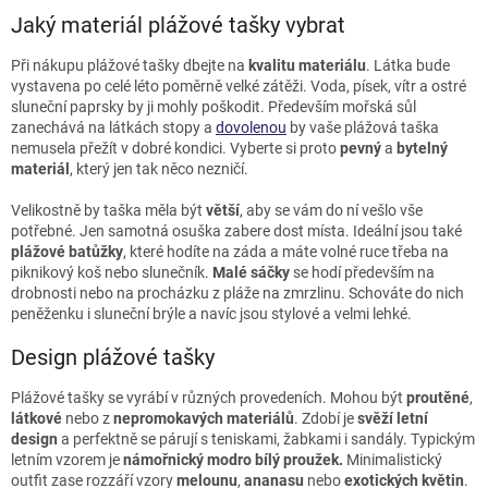
v
k
Jaký materiál plážové tašky vybrat
y
v
Při nákupu plážové tašky dbejte na
kvalitu materiálu
. Látka bude
ý
vystavena po celé léto poměrně velké zátěži. Voda, písek, vítr a ostré
p
sluneční paprsky by ji mohly poškodit. Především mořská sůl
i
zanechává na látkách stopy a
dovolenou
by vaše plážová taška
s
nemusela přežít v dobré kondici. Vyberte si proto
pevný
a
bytelný
u
materiál
, který jen tak něco nezničí.
Velikostně by taška měla být
větší
, aby se vám do ní vešlo vše
potřebné. Jen samotná osuška zabere dost místa. Ideální jsou také
plážové batůžky
, které hodíte na záda a máte volné ruce třeba na
piknikový koš nebo slunečník.
Malé sáčky
se hodí především na
drobnosti nebo na procházku z pláže na zmrzlinu. Schováte do nich
peněženku i sluneční brýle a navíc jsou stylové a velmi lehké.
Design plážové tašky
Plážové tašky se vyrábí v různých provedeních. Mohou být
proutěné
,
látkové
nebo z
nepromokavých materiálů
. Zdobí je
svěží letní
design
a perfektně se párují s teniskami, žabkami i sandály. Typickým
letním vzorem je
námořnický modro bílý proužek.
Minimalistický
outfit zase rozzáří vzory
melounu
,
ananasu
nebo
exotických
květin
.