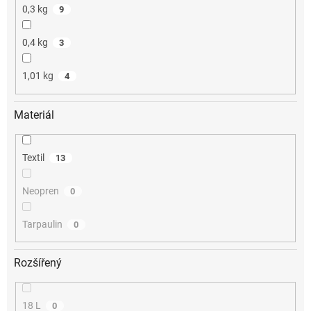
0,3 kg
9
0,4 kg
3
1,01 kg
4
Materiál
Textil
13
Neopren
0
Tarpaulin
0
Rozšířený
18 L
0