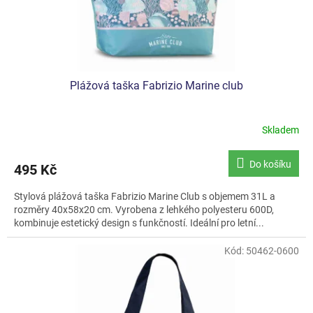
k
t
ů
Plážová taška Fabrizio Marine club
Skladem
Do košíku
495 Kč
Stylová plážová taška Fabrizio Marine Club s objemem 31L a
rozměry 40x58x20 cm. Vyrobena z lehkého polyesteru 600D,
kombinuje estetický design s funkčností. Ideální pro letní...
Kód:
50462-0600