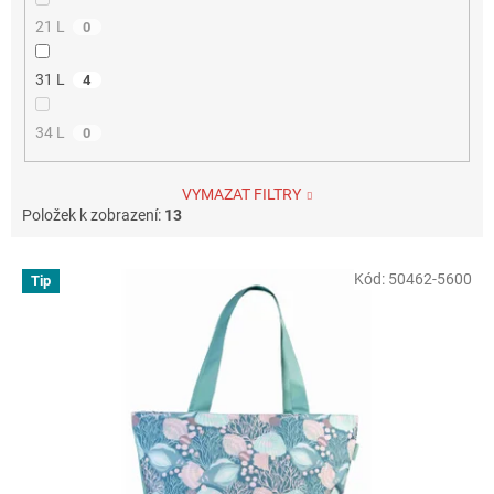
21 L
0
31 L
4
34 L
0
VYMAZAT FILTRY
Položek k zobrazení:
13
V
Kód:
50462-5600
Tip
ý
p
i
s
p
r
o
d
u