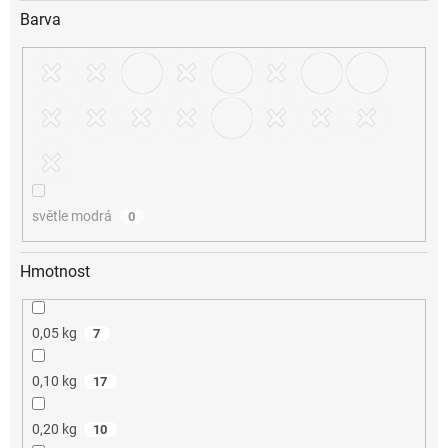
Barva
světle modrá
0
Hmotnost
0,05 kg
7
0,10 kg
17
0,20 kg
10