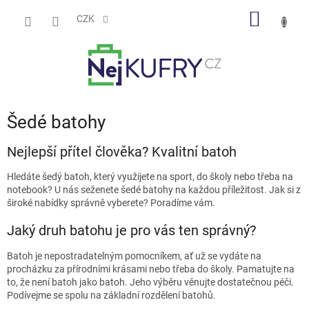
Přejít
NÁKUP
na
CZK
obsah
KOŠÍK
Šedé batohy
Nejlepší přítel člověka? Kvalitní batoh
Hledáte šedý batoh, který využijete na sport, do školy nebo třeba na
notebook? U nás seženete šedé batohy na každou příležitost. Jak si z
široké nabídky správně vyberete? Poradíme vám.
Jaký druh batohu je pro vás ten správný?
Batoh je nepostradatelným pomocníkem, ať už se vydáte na
procházku za přírodními krásami nebo třeba do školy. Pamatujte na
to, že není batoh jako batoh. Jeho výběru věnujte dostatečnou péči.
Podívejme se spolu na základní rozdělení batohů.