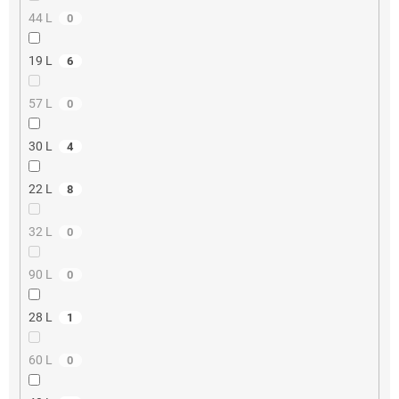
44 L
0
19 L
6
57 L
0
30 L
4
22 L
8
32 L
0
90 L
0
28 L
1
60 L
0