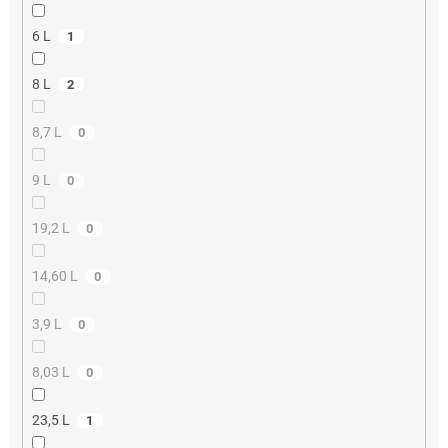
6 L
1
8 L
2
8,7 L
0
9 L
0
19,2 L
0
14,60 L
0
3,9 L
0
8,03 L
0
23,5 L
1