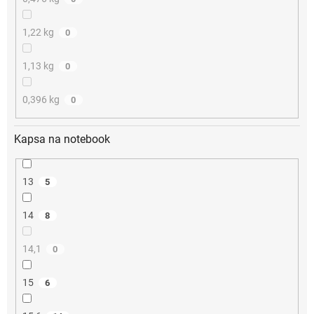
1,22 kg
0
1,13 kg
0
0,396 kg
0
Kapsa na notebook
13
5
14
8
14,1
0
15
6