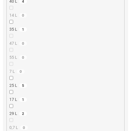
40 L
4
14 L
0
35 L
1
47 L
0
55 L
0
7 L
0
25 L
5
17 L
1
29 L
2
0,7 L
0