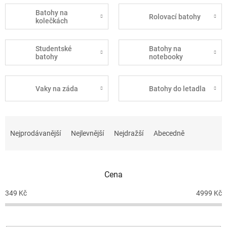
Batohy na
Rolovací batohy
kolečkách
Studentské
Batohy na
batohy
notebooky
Vaky na záda
Batohy do letadla
Ř
a
Nejprodávanější
Nejlevnější
Nejdražší
Abecedně
z
e
n
Cena
í
p
349
Kč
4999
Kč
r
o
d