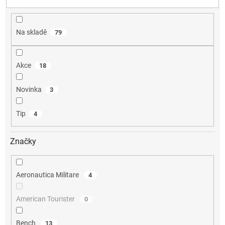
u
k
t
Na skladě
79
ů
Akce
18
Novinka
3
Tip
4
Značky
Aeronautica Militare
4
American Tourister
0
Bench
13