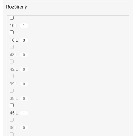
Rozšířený
10 L
1
18 L
3
48 L
0
42 L
0
39 L
0
38 L
0
45 L
1
36 L
0