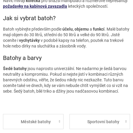
Navíc mívají
kolečka
pro snazší manipulaci a rozměrově nepřesahují
požadavky na
kabinová zavazadla
leteckých společností.
Jak si vybrat batoh?
Batoh vybírejte především podle
účelu, objemu
a
funkcí
. Malé batohy
mají objem do 30 litrů, střední do 50 litrů a velké do 90 litrů. Jistě
oceníte i
vychytávky
v podobě kapsy na telefon, poutek na trekové
hole nebo dírky na sluchátka a zásobník vody.
Batohy a barvy
Šedé batohy
jsou naprosto univerzální. Ne nadarmo je šedá barvou
neutrality a kompromisu. Pokud si nejste jistí v kombinaci různých
barevných odstínu, věřte, že šedou nikdy nic nezkazíte. Tuto barvu
oceníte také ve dnech, kdy se vám nebude chtít vymýšlet co si vzít na
sebe. Šedý batoh, bílé triko a džíny jsou nadčasovou kombinací.
Městské batohy
Sportovní batohy