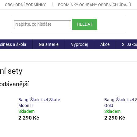
OBCHODNÍ PODMÍNKY
PODMÍNKY OCHRANY OSOBNÍCH ÚDAJŮ
HLEDAT
siness a škola
Galanterie
Výprodej
Akce
2. Jako
ní sety
odávanější
Baagl Školní set Skate
Baagl Školní set 
Moon II
Gold
Skladem
Skladem
2 290 Kč
2 290 Kč