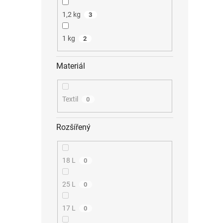
1,2 kg
3
1 kg
2
Materiál
Textil
0
Rozšířený
18 L
0
25 L
0
17 L
0