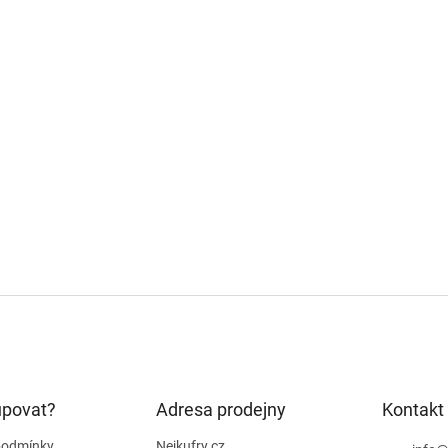
upovat?
Adresa prodejny
Kontakt
podmínky
Nejkufry.cz