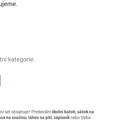
vujeme.
ní kategorie.
lní set obsahuje? Především
školní batoh
,
sáček na
box na svačinu
,
láhev na pití
,
zápisník
nebo třeba