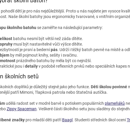
ybrat školní batoh?
 pohodlí dětí je pro nás nejdůležitější. Proto u nás najdete jen vysoce kva
ost. Naše školní batohy jsou ergonomicky tvarované, s vnitřním organizé
upu školního batohu
se zaměřte na následující parametry:
elikost
batohu nesmí být větší než záda dítěte.
opruhy
musí být nastavitelné vůči výšce dítěte.
ezbytností je prsní a bederní
pás
. Udrží i těžký batoh pevně na místě a o
bjem
by měl pojmout knihy, sešity i svačinu.
motnost
prázdného batohu by měla být co nejnižší.
raktické jsou i
detaily
v podobě reflexních prvků nebo speciálních kapes na
n školních setů
kolních doplňků je důležitý stejně jako jeho funkce.
Děti školou povinné
m
enější patří Mimoni, Tlapková patrola nebo Statečná autíčka.
kám
udělá radost set v modré barvě s potiskem populárních
plameňáků
ne
ebo
Zippy Spaceman
. Veškeré části školního setu jsou sladěny do stejnéh
líbené značky
pro mladší děti patří
Baagl
. Studenti středních škol ocení
T