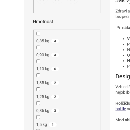
Jak v
Zdraví a
bezpečn
Hmotnost
Při
nák
V
0,85 kg
4
P
N
0,90 kg
O
4
H
P
1,10 kg
6
Desig
1,35 kg
2
Vzhled š
nejoblíb
1,25 kg
2
Holčič
battle
n
0,86 kg
3
Mezi
ob
1,5 kg
1