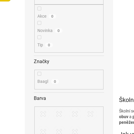
n
e
l
Akce
0
Novinka
0
Tip
0
Značky
Baagl
0
Barva
Školn
Školní 
obuv
a
peněže