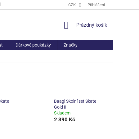
PROČ NAKOUPIT U NÁS
ČASTO KLADENÉ DOTAZY
CZK
Přihlášení
VŠE O NÁ
NÁKUPNÍ
Prázdný košík
KOŠÍK
st
Dárkové poukázky
Značky
Skate
Baagl Školní set Skate
Gold II
Skladem
2 390 Kč