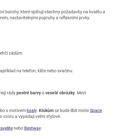
litní batohy, které splňují všechny požadavky na kvalitu a
rem, nastavitelnými popruhy a reflexními prvky.
dlehčí zádům.
příklad na telefon, klíče nebo svačinu.
ají rády
pestré barvy
a
veselé obrázky
. Mezi
bo s motivem
koaly
.
Klukům
se bude líbit motiv
Space
o vzoru a vypadají velmi stylově.
ravelite
nebo
Bestway
.