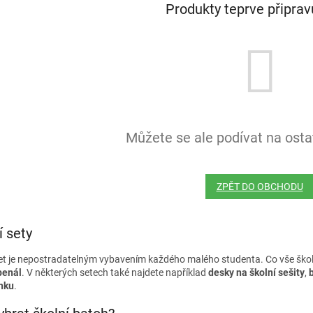
Produkty teprve připra
Můžete se ale podívat na ostat
ZPĚT DO OBCHODU
í sety
set je nepostradatelným vybavením každého malého studenta. Co vše ško
penál
. V některých setech také najdete například
desky na školní sešity
,
nku
.