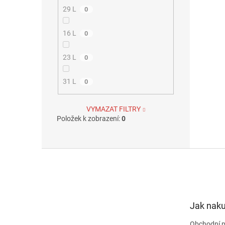
29 L
0
16 L
0
23 L
0
31 L
0
VYMAZAT FILTRY
Položek k zobrazení:
0
Z
á
p
a
t
Jak nak
í
Obchodní 