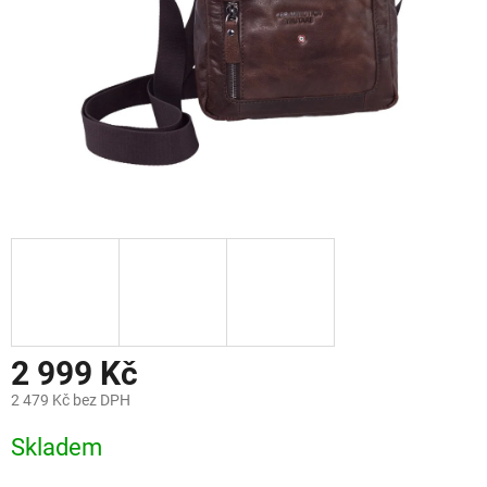
2 999 Kč
2 479 Kč bez DPH
Měrná
Skladem
cena: