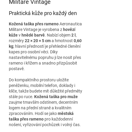
Militare Vintage
Praktická kůže pro každý den
Kožená taška přes rameno
Aeronautica
Militare Vintage je vyrobena z
hovězí
kůže
v
hnědé barvě
. Nabízí objem
2 l
,
rozměry
22 × 20 × 5 cm
a hmotnost
0,60
kg
; hlavní předností je přehledné členění
kapes pro osobní věci. Díky
nastavitelnému popruhu ji lze nosit přes
rameno i křížem a snadno přizpůsobit
postavě.
Do kompaktního prostoru uložíte
peněženku, mobilní telefon, doklady i
klíče, takže budete mít důležité předměty
stále po ruce.
Kožená taška pro muže
zaujme tmavším odstínem, decentním
logem na přední straně a kvalitním
zpracováním. Hodí se jako
městská
taška přes rameno
pro každodenní
nošení, vyřizování pochůzek i volný čas.