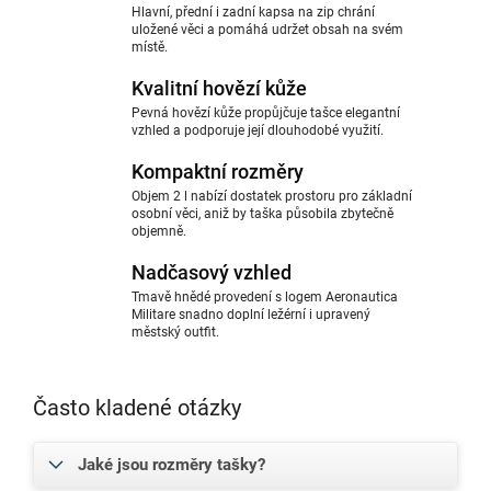
Hlavní, přední i zadní kapsa na zip chrání
uložené věci a pomáhá udržet obsah na svém
místě.
Kvalitní hovězí kůže
Pevná hovězí kůže propůjčuje tašce elegantní
vzhled a podporuje její dlouhodobé využití.
Kompaktní rozměry
Objem 2 l nabízí dostatek prostoru pro základní
osobní věci, aniž by taška působila zbytečně
objemně.
Nadčasový vzhled
Tmavě hnědé provedení s logem Aeronautica
Militare snadno doplní ležérní i upravený
městský outfit.
Často kladené otázky
Jaké jsou rozměry tašky?