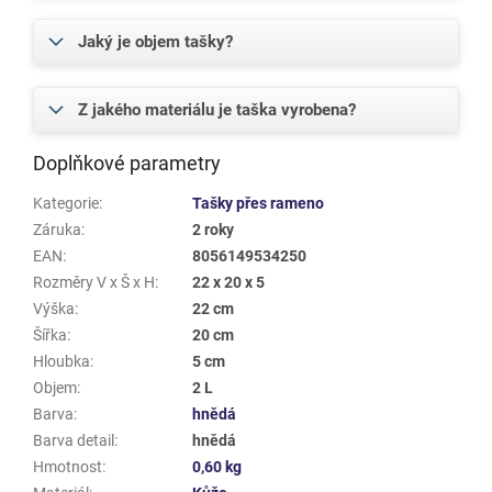
Jaký je objem tašky?
Z jakého materiálu je taška vyrobena?
Doplňkové parametry
Kategorie
:
Tašky přes rameno
Záruka
:
2 roky
EAN
:
8056149534250
Rozměry V x Š x H
:
22 x 20 x 5
Výška
:
22 cm
Šířka
:
20 cm
Hloubka
:
5 cm
Objem
:
2 L
Barva
:
hnědá
Barva detail
:
hnědá
Hmotnost
:
0,60 kg