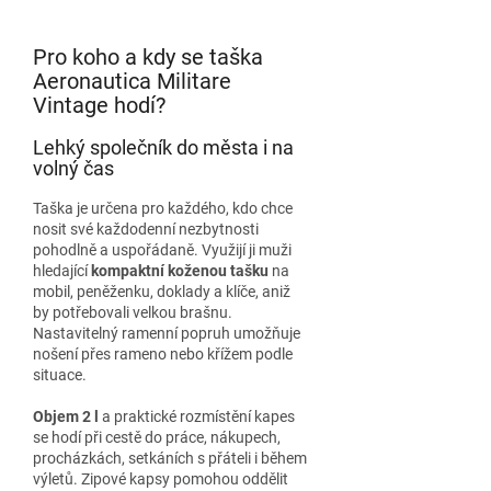
Pro koho a kdy se taška
Aeronautica Militare
Vintage hodí?
Lehký společník do města i na
volný čas
Taška je určena pro každého, kdo chce
nosit své každodenní nezbytnosti
pohodlně a uspořádaně. Využijí ji muži
hledající
kompaktní koženou tašku
na
mobil, peněženku, doklady a klíče, aniž
by potřebovali velkou brašnu.
Nastavitelný ramenní popruh umožňuje
nošení přes rameno nebo křížem podle
situace.
Objem 2 l
a praktické rozmístění kapes
se hodí při cestě do práce, nákupech,
procházkách, setkáních s přáteli i během
výletů. Zipové kapsy pomohou oddělit