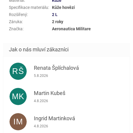
Materiál
:
Kůže
Specifikace materiálu
:
Kůže hovězí
Rozšířený
:
2 L
Záruka
:
2 roky
Značka
:
Aeronautica Militare
Renata Šplíchalová
RŠ
Hodnocení obchodu je 5 z 5 hvězdiček.
5.8.2026
Martin Kubeš
MK
Hodnocení obchodu je 5 z 5 hvězdiček.
4.8.2026
Ingrid Martinková
IM
Hodnocení obchodu je 5 z 5 hvězdiček.
4.8.2026