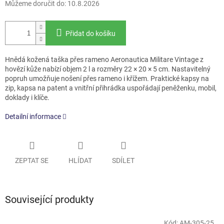
Můžeme doručit do:
10.8.2026
Přidat do košíku
Hnědá kožená taška přes rameno Aeronautica Militare Vintage z
hovězí kůže nabízí objem 2 l a rozměry 22 × 20 × 5 cm. Nastavitelný
popruh umožňuje nošení přes rameno i křížem. Praktické kapsy na
zip, kapsa na patent a vnitřní přihrádka uspořádají peněženku, mobil,
doklady i klíče.
Detailní informace
ZEPTAT SE
HLÍDAT
SDÍLET
Související produkty
Kód:
AM-305-25