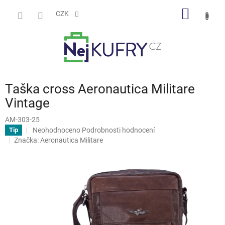
Přejít
NÁKUP
na
CZK
obsah
KOŠÍK
Taška cross Aeronautica Militare
Vintage
AM-303-25
Průměrné
Neohodnoceno
Podrobnosti hodnocení
Tip
hodnocení
Značka:
Aeronautica Militare
produktu
je
0,0
z
5
hvězdiček.