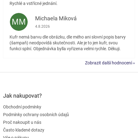
Rychlé a vstřícné jednání.
Michaela Miková
MM
Hodnocení obchodu je 5 z 5 hvězdiček.
4.8.2026
Kufr nemá barvu dle obrázku, dle mého ani slovní popis barvy
(šampaň) neodpovídá skutečnosti. Ale je to jen kufr, svou
funkci splní. Objednávka bylla vyřizena velmi rychle. Děkuji.
Zobrazit další hodnocení
Z
á
p
a
Jak nakupovat?
t
Obchodní podmínky
í
Podmínky ochrany osobních údajů
Proč nakoupit u nás
Často kladené dotazy
Vše o nákupu