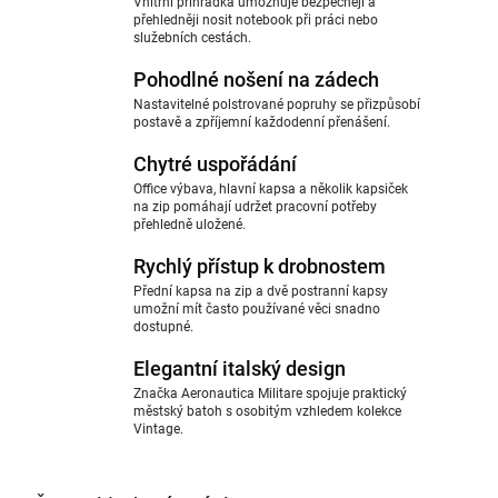
Vnitřní přihrádka umožňuje bezpečněji a
přehledněji nosit notebook při práci nebo
služebních cestách.
Pohodlné nošení na zádech
Nastavitelné polstrované popruhy se přizpůsobí
postavě a zpříjemní každodenní přenášení.
Chytré uspořádání
Office výbava, hlavní kapsa a několik kapsiček
na zip pomáhají udržet pracovní potřeby
přehledně uložené.
Rychlý přístup k drobnostem
Přední kapsa na zip a dvě postranní kapsy
umožní mít často používané věci snadno
dostupné.
Elegantní italský design
Značka Aeronautica Militare spojuje praktický
městský batoh s osobitým vzhledem kolekce
Vintage.