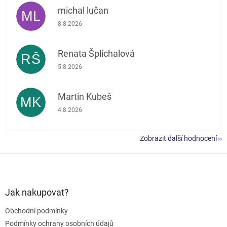
michal lučan
ML
Hodnocení obchodu je 5 z 5 hvězdiček.
8.8.2026
Renata Šplíchalová
RŠ
Hodnocení obchodu je 5 z 5 hvězdiček.
5.8.2026
Martin Kubeš
MK
Hodnocení obchodu je 5 z 5 hvězdiček.
4.8.2026
Zobrazit další hodnocení
Z
á
p
a
Jak nakupovat?
t
Obchodní podmínky
í
Podmínky ochrany osobních údajů