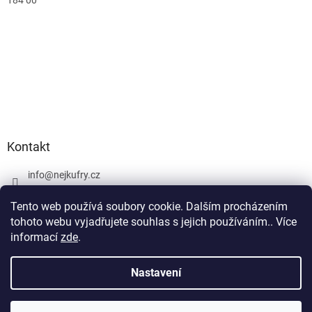
184 00
Kontakt
info
@
nejkufry.cz
+420 734 212 086
Tento web používá soubory cookie. Dalším procházením
Facebook
tohoto webu vyjadřujete souhlas s jejich používáním.. Více
informací
zde
.
Nastavení
Vytvořil Shoptet Premium