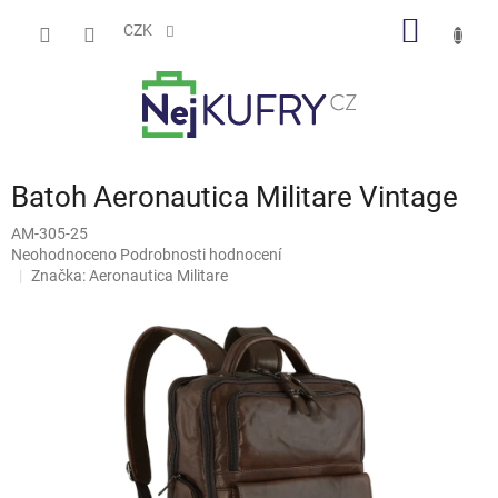
Přejít
NÁKUP
na
CZK
obsah
KOŠÍK
Batoh Aeronautica Militare Vintage
AM-305-25
Průměrné
Neohodnoceno
Podrobnosti hodnocení
hodnocení
Značka:
Aeronautica Militare
produktu
je
0,0
z
5
hvězdiček.