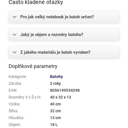
Často kladené otázky
Pro jak velký notebook je batoh určen?
Jaký je objem a rozměry batohu?
Z jakého materiálu je batoh vyroben?
Doplňkové parametry
Kategorie
:
Batohy
Záruka
:
2 roky
EAN
:
8056149534298
Rozměry V x Š x H
:
40 x 32 x 13
Výška
:
40 cm
Šířka
:
32 cm
Hloubka
:
13 cm
Objem
:
18 L