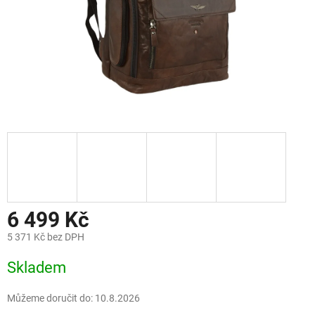
6 499 Kč
5 371 Kč bez DPH
Měrná
Skladem
cena:
Můžeme doručit do:
10.8.2026