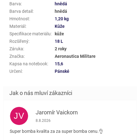
Barva
:
hnědá
Barva detail
:
hnědá
Hmotnost
:
1,20 kg
Materiál
:
Kůže
Specifikace materiálu
:
kůže
Rozšířený
:
18 L
Záruka
:
2 roky
Značka
:
Aeronautica Militare
Kapsa na notebook
:
15,6
Určení
:
Pánské
Jaromír Vaickorn
JV
Hodnocení obchodu je 5 z 5 hvězdiček.
8.8.2026
Super bomba kvalita za za super bomba cenu.👌