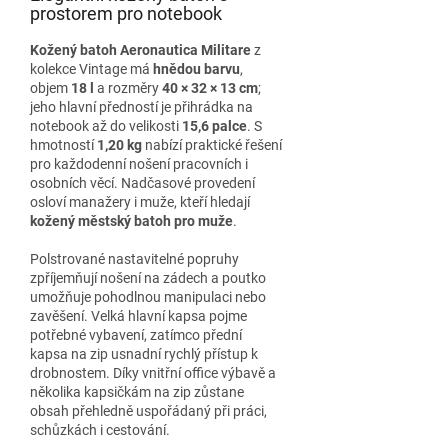
prostorem pro notebook
Kožený batoh Aeronautica Militare
z
kolekce Vintage má
hnědou barvu
,
objem
18 l
a rozměry
40 × 32 × 13 cm
;
jeho hlavní předností je přihrádka na
notebook až do velikosti
15,6 palce
. S
hmotností
1,20 kg
nabízí praktické řešení
pro každodenní nošení pracovních i
osobních věcí. Nadčasové provedení
osloví manažery i muže, kteří hledají
kožený městský batoh pro muže
.
Polstrované nastavitelné popruhy
zpříjemňují nošení na zádech a poutko
umožňuje pohodlnou manipulaci nebo
zavěšení. Velká hlavní kapsa pojme
potřebné vybavení, zatímco přední
kapsa na zip usnadní rychlý přístup k
drobnostem. Díky vnitřní office výbavě a
několika kapsičkám na zip zůstane
obsah přehledně uspořádaný při práci,
schůzkách i cestování.